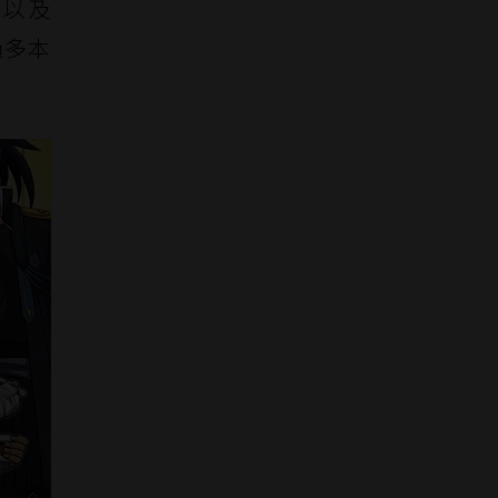
、以及
過多本