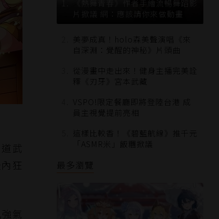
《熱舞青春》作者手繪流暢舞蹈影
片掀議 網：應該請你來做動畫
美夢成真！holo森美聲演唱《來
自深淵：覺醒的神秘》片頭曲
從漫畫中走出來！健身主播完美詮
釋《刃牙》宮本武藏
VSPO!限定餐廳即將登陸台港 成
員主視覺提前亮相
這樣比較香！《碧藍航線》推千元
「ASMR米」飯糰掀議
叛道武
天內狂
最多瀏覽
乳強氣