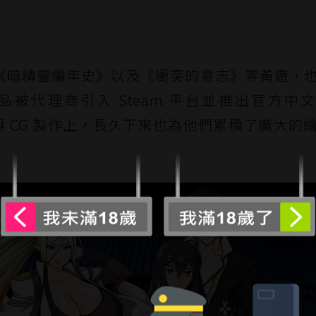
《暗精靈編年史》以及《衝突的意志》等黃遊，
被代理商引入 Steam 平台並推出官方中
畫與 CG 製作上，長久下來也為他們累積了廣大的