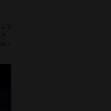
也都取
文版。
繪師人