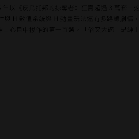
15 年以《反烏托邦的掠奪者》狂賣超過 3 萬套一
 事件與 H 數值系統與 H 動畫玩法還有多路線劇情
紳士心目中拔作的第一首選，「俗又大碗」是紳