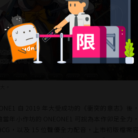
大。
 ONEONE1 自 2019 年大受成功的《衝突的意志》
年小作坊的 ONEONE1 可說為本作卯足全力
幅 HCG，以及 15 位聲優全力配音，上市初版檔案