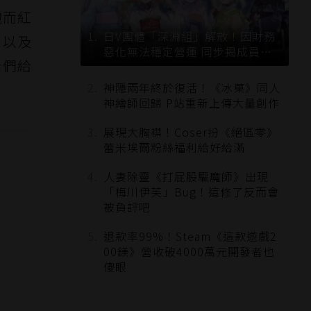
炮而紅
日V團體「深淵組」解散！因財務
，以及
惡化無法穩定營運 同步揭成員未
士們給
來去向
神隱兩年終於復活！《冰菓》同人
神繪師回歸 P站重新上傳大量創作
展現大胸襟！Coser扮《絕區零》
蕾米埃爾粉絲福利給好給滿
人妻除靈《打屁股驅魔師》出現
「梅川伊芙」Bug！這修了反而會
被負評吧
退款率99%！Steam《這款遊戲2
00鎂》營收破4000萬元開發者也
傻眼