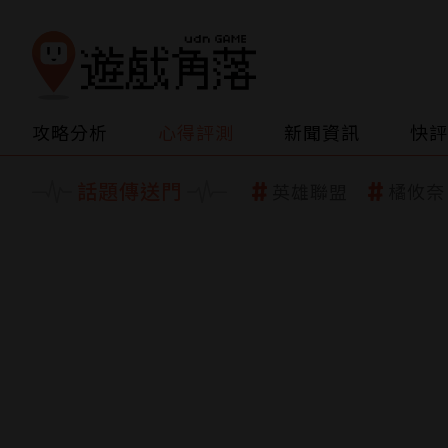
攻略分析
心得評測
新聞資訊
快評
話題傳送門
英雄聯盟
橘攸奈