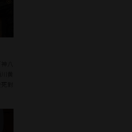
「神八
栖川黄
燈死對