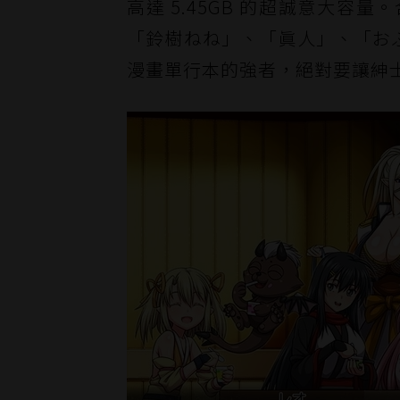
高達 5.45GB 的超誠意大
「鈴樹ねね」、「眞人」、「おぶ
漫畫單行本的強者，絕對要讓紳