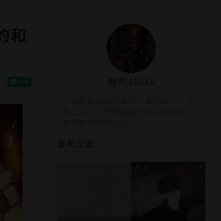
的和
港肉48kkk
台北租房的苦悶青年。厭倦社交、討
厭上班，只想建造屬於自己的城市。
是個徹底的歐派星人。
最新文章