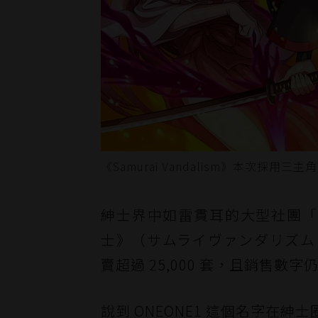
《Samurai Vandalism》本次採
紳士界中如雷貫耳的大型社團「狗
士》（サムライヴァンダリズム，Sa
賣超過 25,000 套，且銷售數
說到 ONEONE1 這個名字在