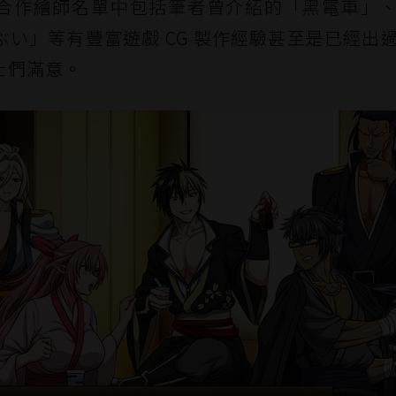
容量。合作繪師名單中包括筆者曾介紹的「黑電車」
い」等有豐富遊戲 CG 製作經驗甚至是已經出
士們滿意。