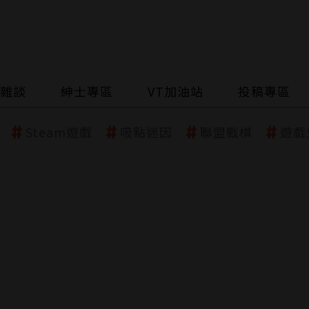
雜談
紳士專區
VT加油站
投稿專區
Steam遊戲
吸點迷因
聯盟戰棋
遊戲