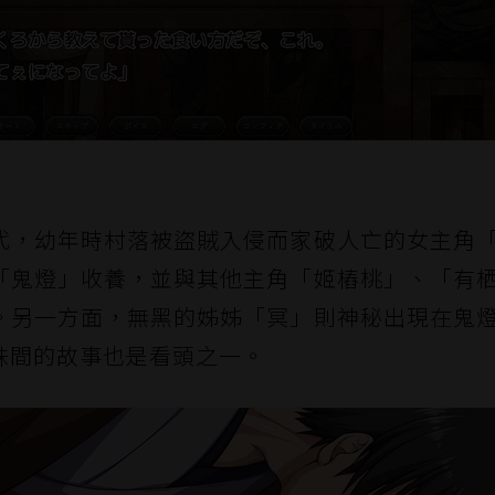
代，幼年時村落被盜賊入侵而家破人亡的女主角
「鬼燈」收養，並與其他主角「姬樁桃」、「有
。另一方面，無黑的姊姊「冥」則神秘出現在鬼
妹間的故事也是看頭之一。