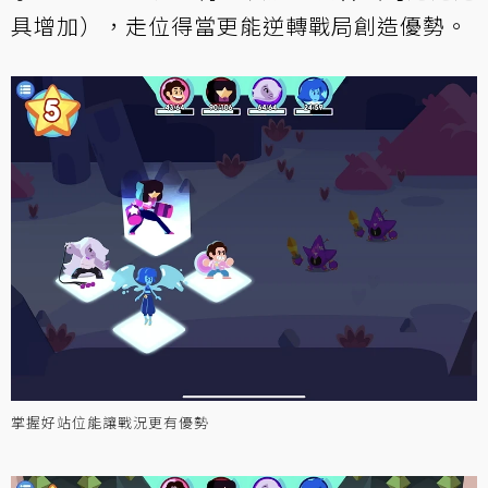
具增加），走位得當更能逆轉戰局創造優勢。
掌握好站位能讓戰況更有優勢