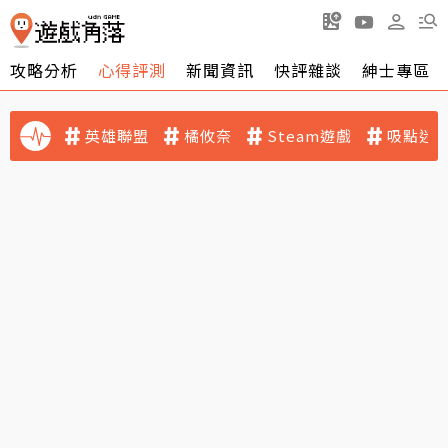
攻略分析
心得評測
新聞資訊
快評雜談
紳士專區
英雄聯盟
橘攸奈
Steam遊戲
吸點迷