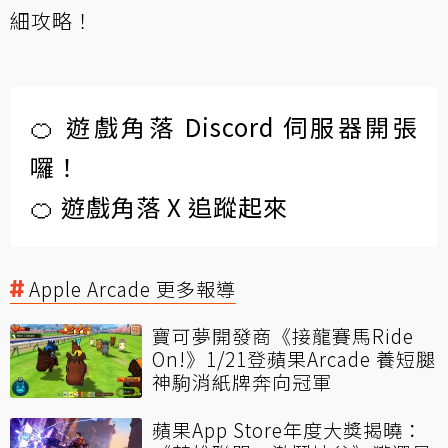
細攻略！
🍊 遊戲角落 Discord 伺服器開張
囉！
🍊 遊戲角落 X 追蹤起來
Apple Arcade 更多報導
寶可夢開發商《接龍賽馬Ride
On!》1/21登蘋果Arcade 養短腿
神駒消紙牌奔向冠軍
蘋果App Store年度大獎揭曉：