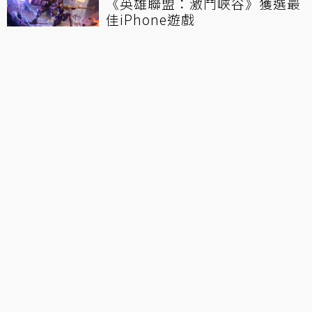
《英雄聯盟：激鬥峽谷》獲選最
佳iPhone遊戲
《惡魔城：靈魂魔典》心得：歷
代人物集結！副本養成式的惡魔
城是什麼樣子？
Apple Arcade
神臍小捲毛
綻放光芒
Cartoon Network
←
上一篇
《一拳超人：最強之男》「新春遊園會」活動怎
麽玩全部告訴你！
下一篇
→
聯盟戰棋／10.2懶人包：大劍裝備Buff，六密林
分身全部召起來