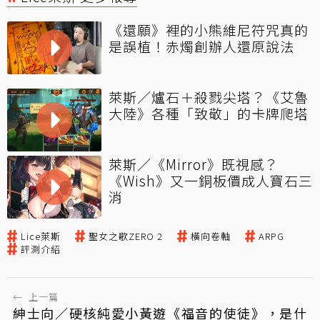
《還願》裡的小熊維尼符咒真的
是誤植！赤燭創辦人還原說法
萊斯／爐石＋殺戮尖塔？《艾魯
大陸》各種「致敬」的卡牌爬塔
萊斯／《Mirror》既視感？
《Wish》又一銅板價成人寶石三
消
Lice萊斯
聖女之歌ZERO 2
橫向卷軸
ARPG
評測介紹
←
上一篇
紳士向／硬核純愛小黃遊《福音的使徒》，是什