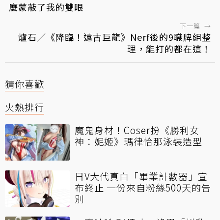
麼蒙蔽了我的雙眼
下一篇
→
爐石／《降臨！遠古巨龍》Nerf後的9職牌組整
理，能打的都在這！
猜你喜歡
火熱排行
魔鬼身材！Coser扮《勝利女
神：妮姬》瑪律恰那泳裝造型
日V大代真白「畢業計數器」宣
布終止 一份來自粉絲500天的告
別