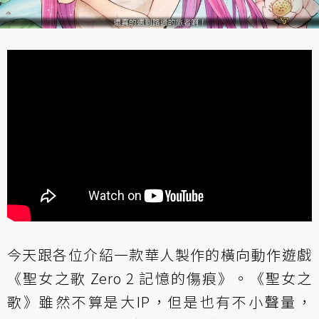
今天跟各位介紹一款華人製作的橫向動作遊戲
《聖女之歌 Zero 2 記憶的傷痕》。《聖女之
歌》雖然不算是大IP，但是也有不小聲量，