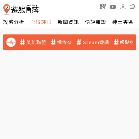
攻略分析
心得評測
新聞資訊
快評雜談
紳士專區
英雄聯盟
橘攸奈
Steam遊戲
吸點迷