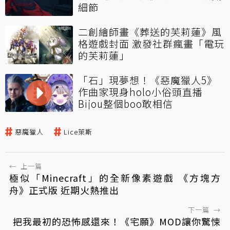
細節
二創繪師畫《葬送的芙莉蓮》風
格遊戲封面 激發社群瘋畫「電玩
的芙莉蓮」
「石」現夢想！《惡魔獵人5》
作曲家現身holo小俗頭直播
Bijou整個boo敢相信
惡魔獵人
Lice萊斯
←
上一篇
極似「Minecraft」的全新像素遊戲 《方塊方
舟》正式版 近期火熱推出
下一篇
→
把我最初的恐怖感還來！《宅願》MOD讓你驚悚