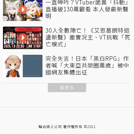
一直呻吟？VTuber詭異「抖動」
直播破130萬觀看 本人發最新聲
明
30人全數陣亡！《艾恩葛朗特迴
盪新聲》邀實況主、VT挑戰「死
亡模式」
完全失言！日本「黑白RPG」作
者喊「大東亞共榮圈萬歲」被中
國網友集體出征
看更多
聯合線上公司 著作權所有 ©2021