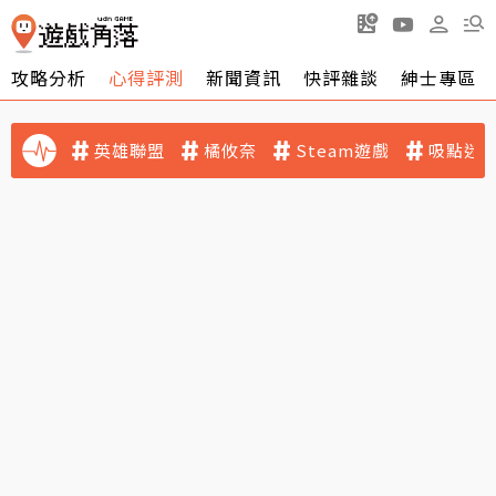
攻略分析
心得評測
新聞資訊
快評雜談
紳士專區
英雄聯盟
橘攸奈
Steam遊戲
吸點迷