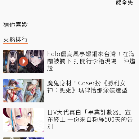
感全失
猜你喜歡
火熱排行
holo儒烏風亭螺鈿來台灣！在海
關被攔下 打開行李箱現場一陣尷
尬
魔鬼身材！Coser扮《勝利女
神：妮姬》瑪律恰那泳裝造型
日V大代真白「畢業計數器」宣
布終止 一份來自粉絲500天的告
別