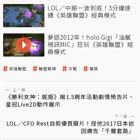
LOL／中路一波到底！3分鐘速
通《英雄聯盟》經典模式
夢迴2012年！holo Gigi「油膩
視訊MIC」狂玩《英雄聯盟》經
典模式
英雄聯盟
聯盟戰棋
攻略
電競
←
上一篇
《勝利女神：妮姬》揭1.5周年活動劇情預告片、
皇冠Live2D動作展示
下一篇
→
LOL／CFO Rest自剪優質廢片！捏他2017日本迷
因廣告「千層套路」