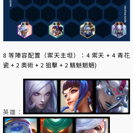
8 等陣容配置（禦天主坦）：4 禦天 + 4 青花
瓷 + 2 奧術 + 2 狙擊 + 2 魑魅魍魎)
英雄：