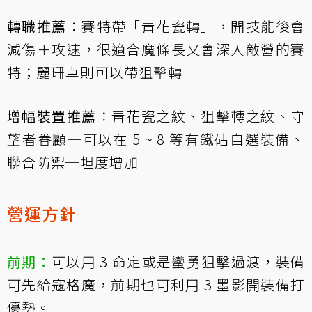
轉職推薦
：賽特帶「青花瓷轉」，開技能後會
減傷＋攻速，很適合魔條長又會深入敵營的賽
特；麗珊卓則可以帶狙擊轉
增幅裝置推薦
：青花瓷之紋、狙擊轉之紋、守
望者眷顧─可以在 5 ~ 8 等有鐵砧自選裝備、
聯合防禦─坦度增加
營運方針
前期：
可以用 3 命定或是蠻勇狙擊過渡，裝備
可先給寇格魔，前期也可利用 3 墨影開裝備打
優勢。