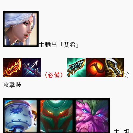
主輸出「艾希」
（必備）
等
攻擊裝
主坦