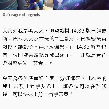
圖／League of Legends
大家好我是黑大大，
聯盟戰棋
14.8B 版已經更
新，原本人人都在玩的鬥士凱莎，已經緊急再
熱修，讓凱莎不再那麼強勢，而 14.8B 終於也
有一位四費英雄總算熬出頭了──那就是青花
瓷狙擊專家「艾希」。
今天為各位準備好 2 套上分好陣容，【木靈吶
兒】以及【狙擊艾希】，讓各位可以在熱修
後，可以快速上分，衝擊菁英！