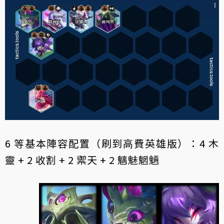
6 等基本陣容配置（刷到高費英雄版）：4 木
靈 + 2 收割 + 2 禦天 + 2 魑魅魍魎