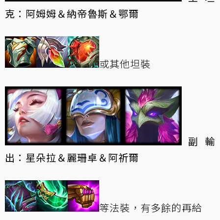
克：阿姆姆＆納帝魯斯＆鄂爾
或其他坦裝
副輸
出：星朵拉＆麗珊卓＆阿祈爾
等法裝，有多餘的再給