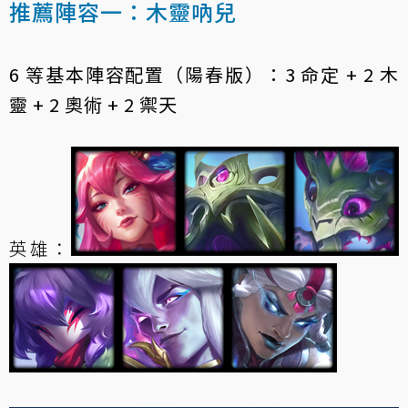
推薦陣容一：木靈吶兒
6 等基本陣容配置（陽春版）：3 命定 + 2 木
靈 + 2 奧術 + 2 禦天
英雄：