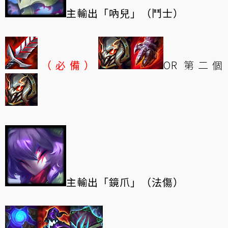
主輸出「吶兒」（鬥士）
（必備）
OR 第二個
主輸出「鏡爪」（法傷）