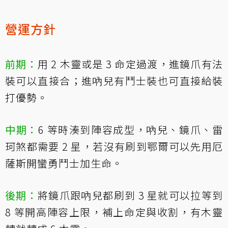
營運方針
前期：
用 2 木靈或是 3 命定過渡，進鏡爪有法
裝可以直接合；進吶兒有鬥士裝也可直接給裝
打優勢。
中期：
6 等時湊到陣容成型，吶兒、鏡爪、雷
珂煞都需要 2 星，若沒有刷到鄂爾可以先用厄
薩斯開蠻勇鬥士加生命。
後期：
將鏡爪跟吶兒都刷到 3 星就可以拉等到
8 等開高陣容上限，補上命定與收割，有木靈