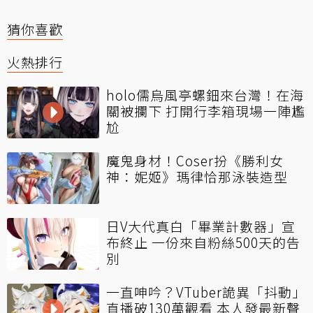
猜你喜歡
火熱排行
holo儒烏風亭螺鈿來台灣！在海
關被攔下 打開行李箱現場一陣尷
尬
魔鬼身材！Coser扮《勝利女
神：妮姬》瑪律恰那泳裝造型
日V大代真白「畢業計數器」宣
布終止 一份來自粉絲500天的告
別
一直呻吟？VTuber詭異「抖動」
直播破130萬觀看 本人發最新聲