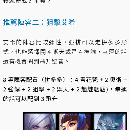
轉就轉成 6 木靈。
推薦陣容二：狙擊艾希
艾希的陣容比較彈性，強排可以走拚多多形
式，也能選擇開 4 禦天或是 4 神諭，幸運的話
還有機會開到飛升聖者。
8 等陣容配置（拚多多）：4 青花瓷 + 2 奧術 +
2 強健 + 2 狙擊 + 2 禦天 + 2 魑魅魍魎)，幸運
的話可以配到 3 飛升