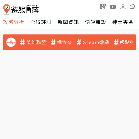
攻略分析
心得評測
新聞資訊
快評雜談
紳士專區
英雄聯盟
橘攸奈
Steam遊戲
吸點迷