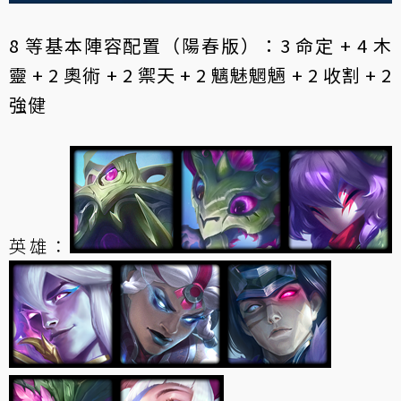
8 等基本陣容配置（陽春版）：3 命定 + 4 木
靈 + 2 奧術 + 2 禦天 + 2 魑魅魍魎 + 2 收割 + 2
強健
英雄：