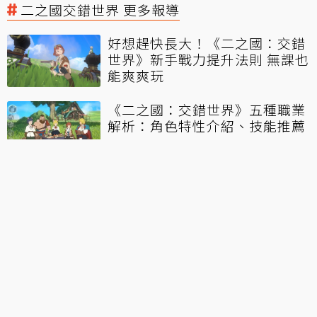
二之國交錯世界 更多報導
好想趕快長大！《二之國：交錯
世界》新手戰力提升法則 無課也
能爽爽玩
《二之國：交錯世界》五種職業
解析：角色特性介紹、技能推薦
二之國交錯世界
←
上一篇
佛祖也尬車！ 賽車遊戲《Buddha GO》預計今
夏登PC、iOS 飆出你的超凡入聖
下一篇
→
《鬼滅之刃 火之神血風譚》公開「學園版」炭治