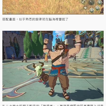
搭配畫面，似乎熟悉的旋律就在腦海裡響起了
私心大推大塚明夫配音的「破壞者」，雖然是個肌肉猛男實際上卻是