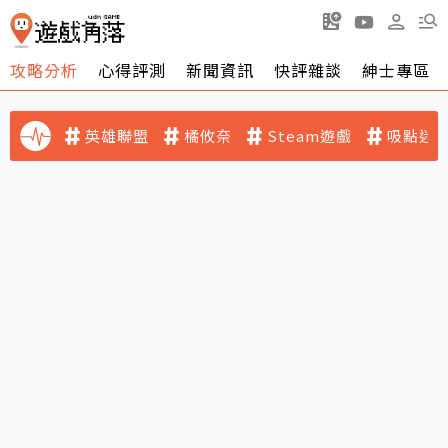
攻略分析
心得評測
新聞資訊
快評雜談
紳士專區
英雄聯盟
橘攸奈
Steam遊戲
吸點迷