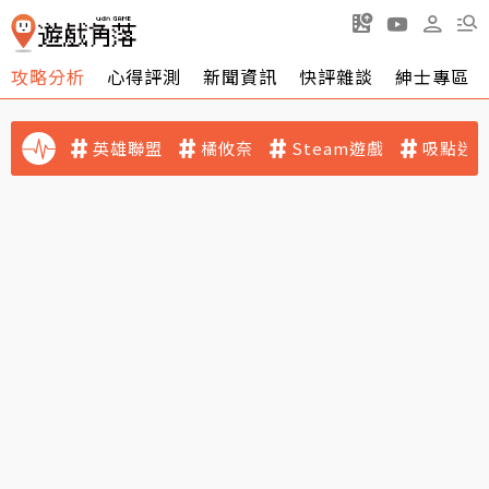
攻略分析
心得評測
新聞資訊
快評雜談
紳士專區
英雄聯盟
橘攸奈
Steam遊戲
吸點迷