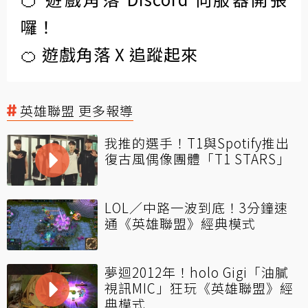
囉！
🍊 遊戲角落 X 追蹤起來
英雄聯盟 更多報導
我推的選手！T1與Spotify推出
復古風偶像團體「T1 STARS」
LOL／中路一波到底！3分鐘速
通《英雄聯盟》經典模式
夢迴2012年！holo Gigi「油膩
視訊MIC」狂玩《英雄聯盟》經
典模式