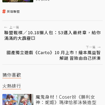
英雄聯盟
←
上一篇
聯盟戰棋／10.18懶人包：S3邁入最終章，給你
滿滿的大霹靂💥
下一篇
→
國產獨立遊戲《Carto》10 月上市！繪本風益智
解謎 冒險由自己拼湊
猜你喜歡
火熱排行
魔鬼身材！Coser扮《勝利女
神：妮姬》瑪律恰那泳裝造型