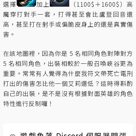
選擇
加上
（1100$＋1600$）高
魔穿打對手一套，打得甚至會比盧登回音還
高，甚至打在射手或偏脆皮身上的還是真實傷
害。
在該地圖裡，因為你是 5 名相同角色對陣對方
5 名相同角色，出裝相較於一般召喚峽谷更為
重要。常常有人覺得為什麼我符文帶死亡電刑
打出的傷害怎比他一個艾莉還低？這時得斟酌
自己的出裝，是不是沒有根據對面英雄的角色
特性進行反制囉！
🍊 遊戲角落 Discord 伺服器開張