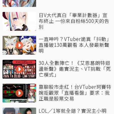
日V大代真白「畢業計數器」宣
布終止 一份來自粉絲500天的告
別
一直呻吟？VTuber詭異「抖動」
直播破130萬觀看 本人發最新聲
明
30人全數陣亡！《艾恩葛朗特迴
盪新聲》邀實況主、VT挑戰「死
亡模式」
靠聊股市走紅！台VTuber珂賽特
婉拒觀眾「直播看盤」要求：我
正職是股票交易
LOL／1等就全錯？實況主小明