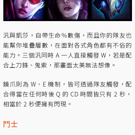
汎與凱莎，自帶生命％數傷，而且你的隊友也
能幫你堆疊層數，在面對各式角色都有不俗的
能力。三個汎同時 A 一人直接觸發 W，若是配
合上刀鋒、鬼索，那畫面太美無法想像。
鏡爪則為 W、E 機制，皆可透過隊友觸發，配
合得當在任何時後 Q 的 CD 時間皆只有 2 秒，
相當於 2 秒便擁有閃現。
鬥士