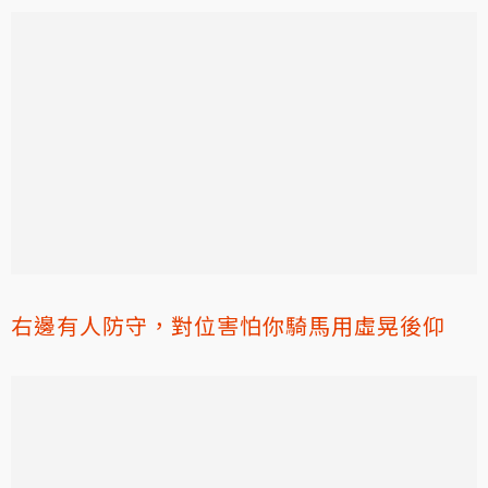
右邊有人防守，對位害怕你騎馬用虛晃後仰