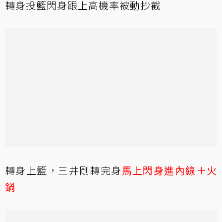
轉身投籃閃身跟上高機率被動抄截
轉身上籃，三井剛轉完身
馬上閃身進內線＋火
鍋