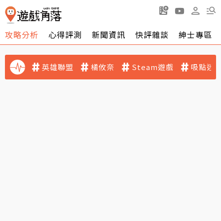
攻略分析
心得評測
新聞資訊
快評雜談
紳士專區
英雄聯盟
橘攸奈
Steam遊戲
吸點迷