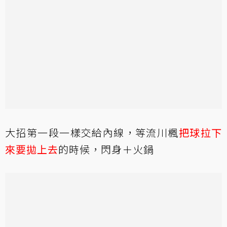
大招第一段一樣交給內線，等流川楓
把球拉下
來要拋上去
的時候，閃身＋火鍋