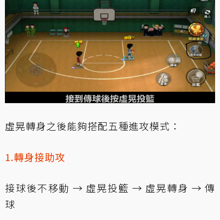
虛晃轉身之後能夠搭配五種進攻模式：
1.轉身接助攻
接球後不移動 → 虛晃投籃 → 虛晃轉身 → 傳
球