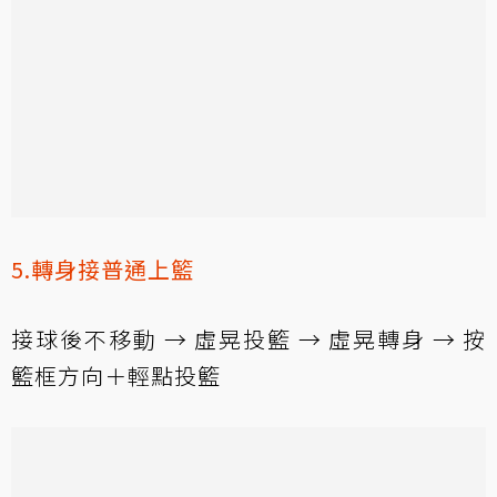
5.轉身接普通上籃
接球後不移動 → 虛晃投籃 → 虛晃轉身 → 按
籃框方向＋輕點投籃