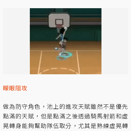
矇眼阻攻
做為防守角色，池上的進攻天賦雖然不是優先
點滿的天賦，但是點滿之後透過騎馬射箭和虛
晃轉身能夠幫助隊伍取分，尤其是熟練虛晃轉