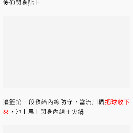
後仰閃身貼上
灌籃第一段教給內線防守，當流川楓
把球收下
來
，池上馬上閃身內線＋火鍋