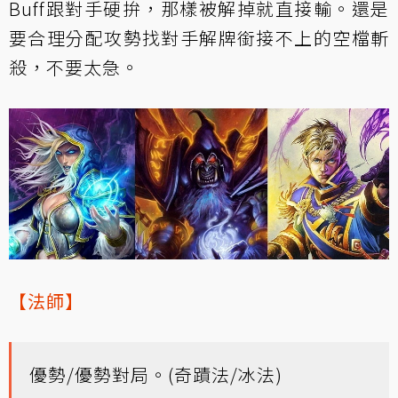
Buff跟對手硬拚，那樣被解掉就直接輸。還是
要合理分配攻勢找對手解牌銜接不上的空檔斬
殺，不要太急。
【法師】
優勢/優勢對局。(奇蹟法/冰法)