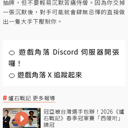
抽牌，但不要輕易沉默苦痛侍僧。因為你交掉
一張沉默後，對手可能就會肆無忌憚的直接做
出一隻大手下壓制你。
🍊 遊戲角落 Discord 伺服器開張
囉！
🍊 遊戲角落 X 追蹤起來
爐石戰記 更多報導
冠亞被台灣選手包辦！2026《爐
石戰記》春季冠軍賽「西陵珩」
摘冠