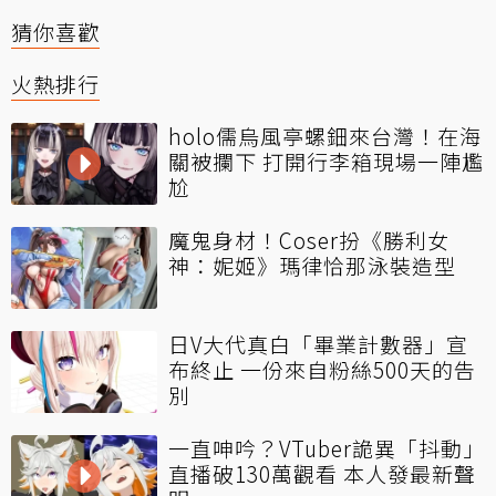
猜你喜歡
火熱排行
holo儒烏風亭螺鈿來台灣！在海
關被攔下 打開行李箱現場一陣尷
尬
魔鬼身材！Coser扮《勝利女
神：妮姬》瑪律恰那泳裝造型
日V大代真白「畢業計數器」宣
布終止 一份來自粉絲500天的告
別
一直呻吟？VTuber詭異「抖動」
直播破130萬觀看 本人發最新聲