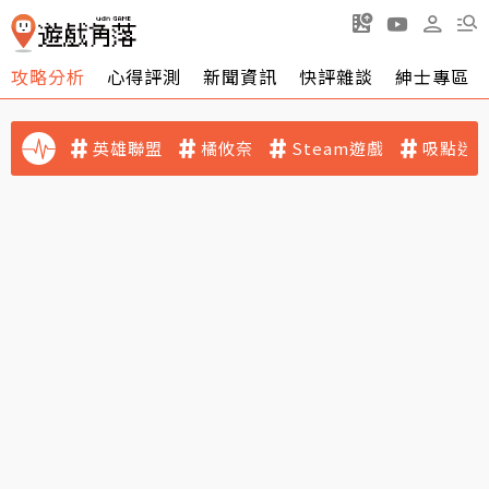
攻略分析
心得評測
新聞資訊
快評雜談
紳士專區
英雄聯盟
橘攸奈
Steam遊戲
吸點迷