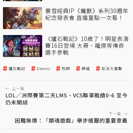
暴雪經典IP《魔獸》系列30週年
紀念發表會 直播重點一次看！
《爐石戰記》10歲了！明星表演
賽16日登場 大哥、羅傑等傳奇
選手參戰
爐石戰記
Dennis
牧師
牌組
反派大進擊
←
上一篇
LOL／洲際賽第二天LMS、VCS聯軍戰績0-6 至今
仍未開胡
下一篇
→
困難無價：「類魂遊戲」舉步維艱的重要意義