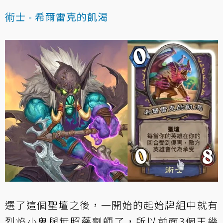
術士 - 希爾雷克的飢渴
選了這個聖壇之後，一開始的起始牌組中就有
烈焰小鬼與無照藥劑師了，所以前面3個王幾