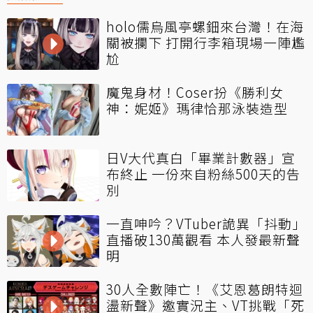
holo儒烏風亭螺鈿來台灣！在海
關被攔下 打開行李箱現場一陣尷
尬
魔鬼身材！Coser扮《勝利女
神：妮姬》瑪律恰那泳裝造型
日V大代真白「畢業計數器」宣
布終止 一份來自粉絲500天的告
別
一直呻吟？VTuber詭異「抖動」
直播破130萬觀看 本人發最新聲
明
30人全數陣亡！《艾恩葛朗特迴
盪新聲》邀實況主、VT挑戰「死