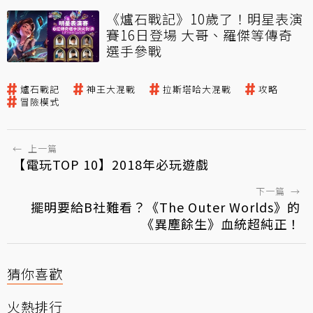
《爐石戰記》10歲了！明星表演
賽16日登場 大哥、羅傑等傳奇
選手參戰
爐石戰記
神王大混戰
拉斯塔哈大混戰
攻略
冒險模式
←
上一篇
【電玩TOP 10】2018年必玩遊戲
下一篇
→
擺明要給B社難看？《The Outer Worlds》的
《異塵餘生》血統超純正！
猜你喜歡
火熱排行