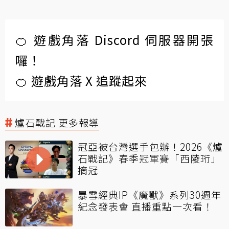
🍊 遊戲角落 Discord 伺服器開張
囉！
🍊 遊戲角落 X 追蹤起來
爐石戰記 更多報導
冠亞被台灣選手包辦！2026《爐
石戰記》春季冠軍賽「西陵珩」
摘冠
暴雪經典IP《魔獸》系列30週年
紀念發表會 直播重點一次看！