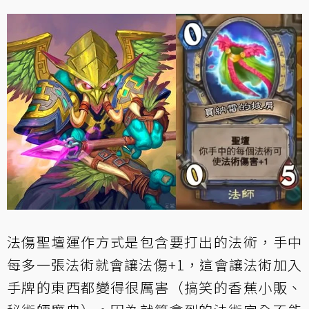
法傷聖壇運作方式是包含要打出的法術，手中
每多一張法術就會讓法傷+1，這會讓法術加入
手牌的東西都變得很厲害（搞笑的香蕉小販、