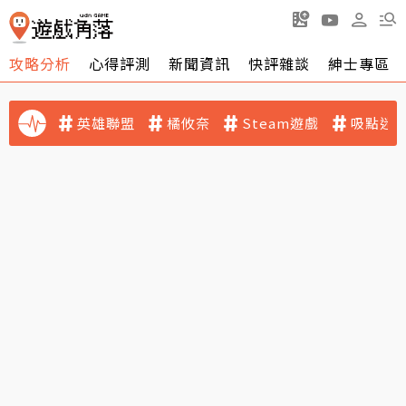
攻略分析
心得評測
新聞資訊
快評雜談
紳士專區
英雄聯盟
橘攸奈
Steam遊戲
吸點迷