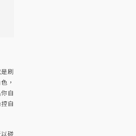
或是刷
角色，
出你自
操控自
所以碰