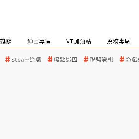
雜談
紳士專區
VT加油站
投稿專區
Steam遊戲
吸點迷因
聯盟戰棋
遊戲