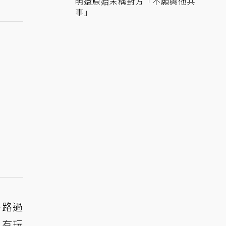
明還原始末稱對方「不願與他共
事」
一路過
沒有玩