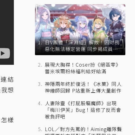
日V團體「深淵組」解散！因財務
惡化無法穩定營運 同步揭成員未
來去向
展現大胸襟！Coser扮《絕區零》
蕾米埃爾粉絲福利給好給滿
主連結
神隱兩年終於復活！《冰菓》同人
過我想
神繪師回歸 P站重新上傳大量創作
人妻除靈《打屁股驅魔師》出現
「梅川伊芙」Bug！這修了反而會
被負評吧
出怎樣
LOL／對方先罵的！Aiming離隊聲