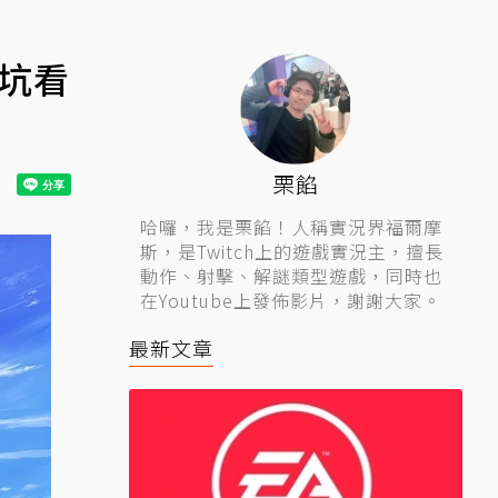
入坑看
栗餡
哈囉，我是栗餡！人稱實況界福爾摩
斯，是Twitch上的遊戲實況主，擅長
動作、射擊、解謎類型遊戲，同時也
在Youtube上發佈影片，謝謝大家。
最新文章