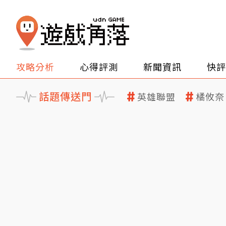
攻略分析
心得評測
新聞資訊
快評
話題傳送門
英雄聯盟
橘攸奈