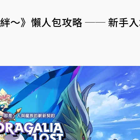
失落的龍絆～》懶人包攻略 ── 新手