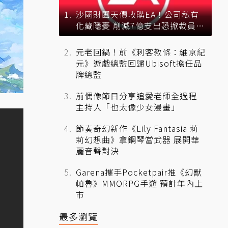
沙國財團天價收購EA！公司私有
化藏隱憂 削減7億支出恐掀裁員風
暴？
元老回鍋！前《刺客教條：維京紀
元》遊戲總監回歸Ubisoft擔任品
牌總監
前偶像節目分享追愛老師全過程
主持人「也太像少女漫畫」
節奏奇幻新作《Lily Fantasia 莉
莉幻想曲》拿鋼琴當武器 展開華
麗音聲對決
Garena攜手Pocketpair推《幻獸
帕魯》MMORPG手遊 預計年內上
市
最多瀏覽