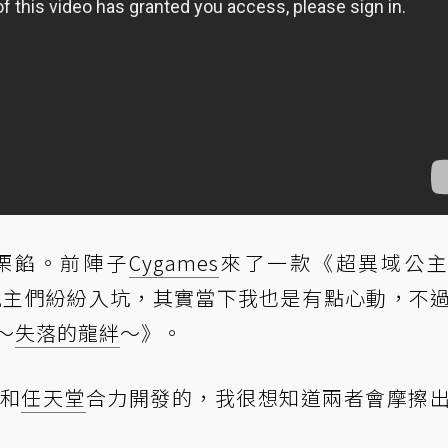
栗餡。前陣子
Cygames
來了一款《超異域公
和實況主們紛紛入坑，其實當下我也是有點心動，不
 ～
失落的龍絆
～》。
s和
任天堂
合力開發的，我很想知道兩者會摩擦