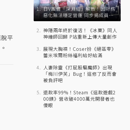
日V團體「深淵組」解散！因財務
惡化無法穩定營運 同步揭成員未
來去向
神隱兩年終於復活！《冰菓》同人
神繪師回歸 P站重新上傳大量創作
擺脫平
牌。
展現大胸襟！Coser扮《絕區零》
蕾米埃爾粉絲福利給好給滿
人妻除靈《打屁股驅魔師》出現
「梅川伊芙」Bug！這修了反而會
被負評吧
退款率99%！Steam《這款遊戲2
00鎂》營收破4000萬元開發者也
傻眼