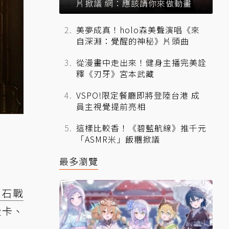
片掀議 網：應該請你來做動畫
美夢成真！holo森美聲演唱《來
自深淵：覺醒的神秘》片頭曲
從漫畫中走出來！健身主播完美詮
釋《刃牙》宮本武藏
VSPO!限定餐廳即將登陸台港 成
員主視覺提前亮相
這樣比較香！《碧藍航線》推千元
「ASMR米」飯糰掀議
最多瀏覽
爐石戰
金卡、