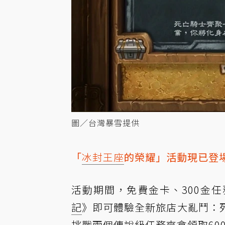
圖／台灣暴雪提供
「
冰封王座
的榮耀」活動現已登
活動期間，免費金卡、300金
記
》即可體驗全新旅店大亂鬥：
挑戰兩個傳說級任務爽拿領取60