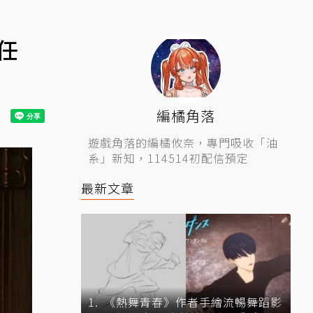
任
編橘角落
遊戲角落的編橘攸奈，專門吸收「油
系」新知，114514初配信預定
最新文章
《熱舞青春》作者手繪流暢舞蹈影