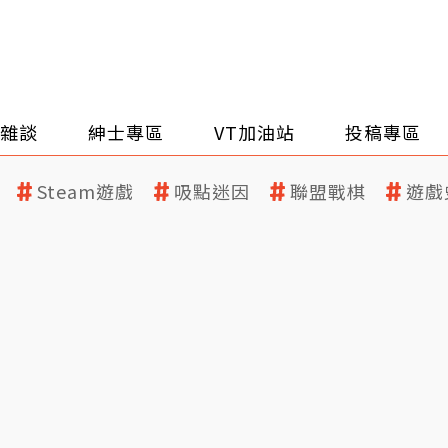
雜談
紳士專區
VT加油站
投稿專區
Steam遊戲
吸點迷因
聯盟戰棋
遊戲