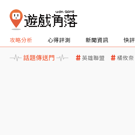
攻略分析
心得評測
新聞資訊
快評
話題傳送門
英雄聯盟
橘攸奈