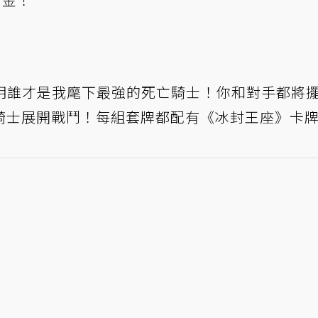
明誰才是我麾下最強的死亡騎士！你和對手都將
騎士展開戰鬥！每組套牌都配有《冰封王座》卡