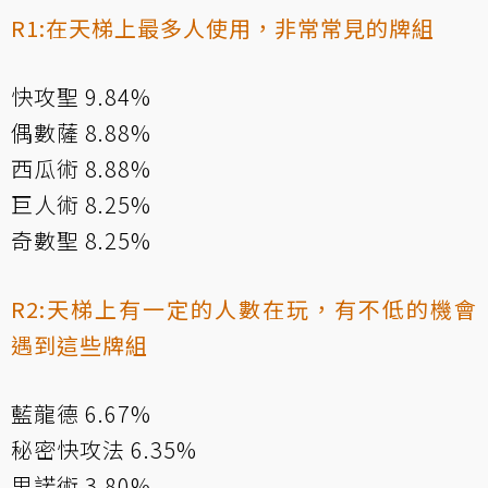
R1:在天梯上最多人使用，非常常見的牌組
快攻聖 9.84%
偶數薩 8.88%
西瓜術 8.88%
巨人術 8.25%
奇數聖 8.25%
R2:天梯上有一定的人數在玩，有不低的機會
遇到這些牌組
藍龍德 6.67%
秘密快攻法 6.35%
里諾術 3.80%