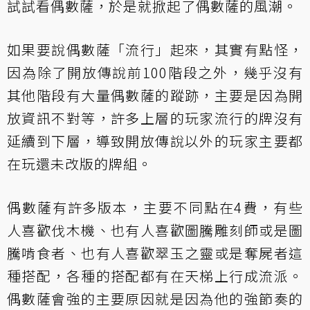
試試看偶數薩，於是就掀起了偶數薩的風潮。
如果要說偶數薩「流行」起來，其實有點怪，
因為除了開放傳說前100階段之外，幾乎沒有
其他階段有大量偶數薩的蹤跡，主要是因為開
放資訊不對等，許多上層的玩家流行的牌沒有
延續到下層，導致開放傳說以外的玩家主要都
在玩還未改版的牌組。
偶數薩有許多版本，主要不同點在4費，有些
人喜歡伐木機、也有人喜歡圖騰雕刻師或是圖
騰啃食者、也有人喜歡翠玉之靈或是奪屍者這
種搭配，各種的搭配都有在天梯上行成流派。
偶數薩會強的主要原因就是因為他的強節奏的