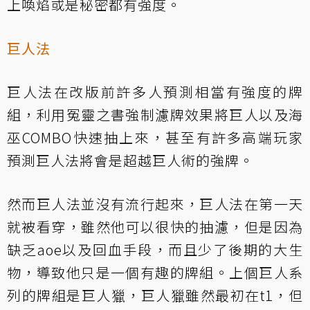
上喚焰或是秘密都有強度。
巨人法
巨人法在改版前許多人預測相當有強度的牌
組，利用冤靈之書強制濾牌效果將巨人以及海
巫COMBO快速抽上來，甚至有許多高端玩家
預測巨人法將會是超越巨人術的強牌。
然而巨人法並沒有流行起來，巨人法在第一天
就被看穿，雖然他可以很快的抽濾，但是因為
缺乏aoe以及回血手段，而且少了後期的大生
物，導致他只是一個有趣的牌組。上個巨人系
列的牌組是巨人獵，巨人獵雖然最初在t1，但