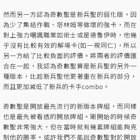
然而另一方認為奇數聖是新兵聖的弱化版，因
為少了集結作戰、塔林姆等做壞的強卡，而在
對上強力嘲諷職業如術士或是德魯伊時，他幾
乎沒有比較有效的解場卡(如一視同仁)，所以
另一方給了比較負面的評價。將兩者的評價匯
合在一起，我認為奇數聖算是新兵聖的另外一
種版本，比起新兵聖他更著重在新兵的部分，
而且更加減低了新兵的卡手combo。
奇數聖是開放最先流行的新版本牌組，而同樣
也是最先被看透的開放牌組。剛開始的時候奇
數聖非常強大，但在當時就有幾套牌組能夠克
制他的勝率。或許我們不能說奇數聖對於開放