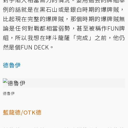
例的話就是在黑石山或是銀白時期的爆牌賊，
比起現在完整的爆牌賊，那個時期的爆牌賊無
論是任何對戰都相當弱勢，甚至被稱作FUN牌
組，所以我想在哮斗龍薩「完成」之前，他仍
然是個FUN DECK。
德魯伊
德魯伊
藍龍德/OTK德