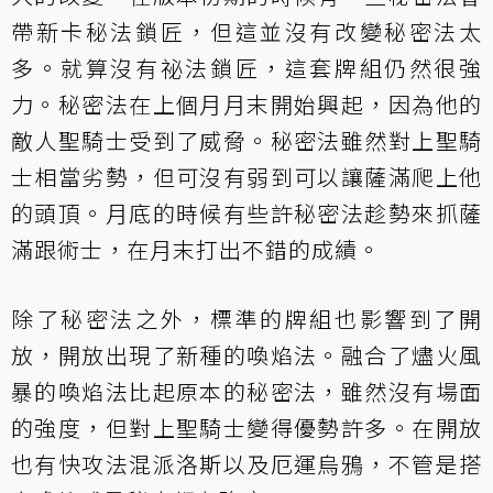
帶新卡秘法鎖匠，但這並沒有改變秘密法太
多。就算沒有祕法鎖匠，這套牌組仍然很強
力。秘密法在上個月月末開始興起，因為他的
敵人聖騎士受到了威脅。秘密法雖然對上聖騎
士相當劣勢，但可沒有弱到可以讓薩滿爬上他
的頭頂。月底的時候有些許秘密法趁勢來抓薩
滿跟術士，在月末打出不錯的成績。
除了秘密法之外，標準的牌組也影響到了開
放，開放出現了新種的喚焰法。融合了燼火風
暴的喚焰法比起原本的秘密法，雖然沒有場面
的強度，但對上聖騎士變得優勢許多。在開放
也有快攻法混派洛斯以及厄運烏鴉，不管是搭