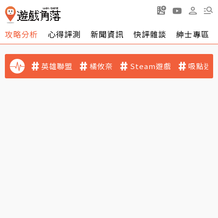
攻略分析
心得評測
新聞資訊
快評雜談
紳士專區
英雄聯盟
橘攸奈
Steam遊戲
吸點迷