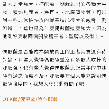
能力非常強大，搭配前中期就能出的各種大生
物：覆焰無面者、海巨人、地底魔物等，可以
對一些非常怕快攻的職業造成很大的威脅，例
如術士。這也是為什麼偶數薩這麼強大，因為
他剛好克制兩個開放舊王者：聖騎以及術士。
偶數薩是否能成為開放真正的王者其實還有待
討論，有些人覺得偶數薩並沒有多數人吹捧的
那麼強，也有些人覺得偶數薩比起當年的中速
薩有過之而無不及，那麼要有個人能來證明偶
數薩強度的，我想大概只剩時間了吧。
OTK薩/疲勞薩/哮斗龍薩