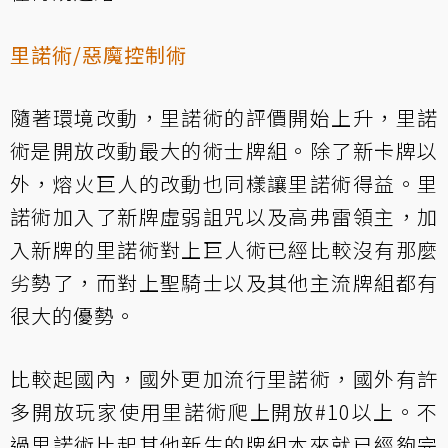
里諾術/惡魔控制術
隨著環境改動，里諾術的評價開始上升，里諾
術是開放改動最大的術士牌組。除了新卡牌以
外，熔火巨人的改動也同樣讓里諾術得益。里
諾術加入了新牌虛弱詛咒以及高弗雷領主，加
入新牌的里諾術對上巨人術已經比較沒有那麼
劣勢了，而對上聖騎士以及其他主流牌組都有
很大的優勢。
比較起國內，國外更加流行里諾術，國外有許
多開放玩家使用里諾術爬上開放#10以上。不
過里諾術比起其他新生的牌組本來就已經夠完