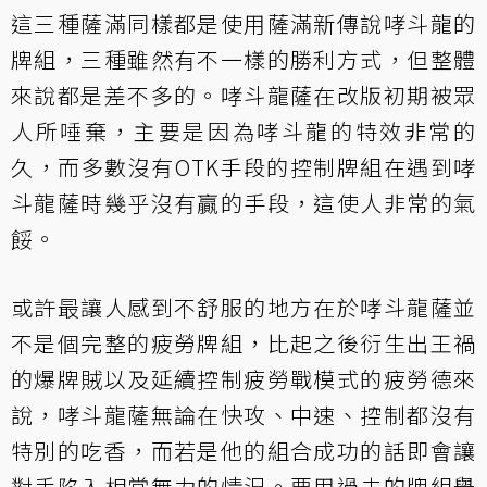
這三種薩滿同樣都是使用薩滿新傳說哮斗龍的
牌組，三種雖然有不一樣的勝利方式，但整體
來說都是差不多的。哮斗龍薩在改版初期被眾
人所唾棄，主要是因為哮斗龍的特效非常的
久，而多數沒有OTK手段的控制牌組在遇到哮
斗龍薩時幾乎沒有贏的手段，這使人非常的氣
餒。
或許最讓人感到不舒服的地方在於哮斗龍薩並
不是個完整的疲勞牌組，比起之後衍生出王禍
的爆牌賊以及延續控制疲勞戰模式的疲勞德來
說，哮斗龍薩無論在快攻、中速、控制都沒有
特別的吃香，而若是他的組合成功的話即會讓
對手陷入相當無力的情況。要用過去的牌組舉