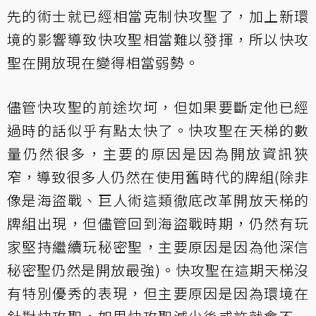
先的術士就已經相當克制快攻聖了，加上新環
境的影響導致快攻聖相當難以發揮，所以快攻
聖在開放現在變得相當弱勢。
儘管快攻聖的前途坎坷，但如果要斷定他已經
過時的話似乎有點太快了。快攻聖在天梯的數
量仍然很多，主要的原因是因為開放資訊狹
窄，導致很多人仍然在使用舊時代的牌組(除非
像是海盜戰、巨人術這類徹底改革開放天梯的
牌組出現，但儘管回到海盜戰時期，仍然有玩
家堅持繼續玩秘密聖，主要原因是因為他深信
秘密聖仍然是開放最強)。快攻聖在這期天梯沒
有特別優秀的表現，但主要原因是因為環境在