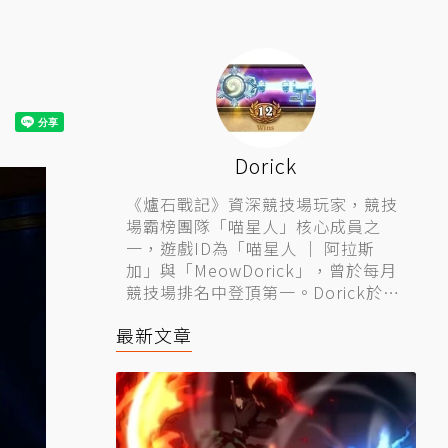
Dorick
《爐石戰記》資深競技場玩家，競技
場霸榜團隊「喵星人」核心成員之
一，遊戲ID為「喵星人 │ 阿拉斯
加」與「MeowDorick」，曾於每月
競技場排名中登頂第一。Dorick於旅
法師營地網站長期連載競技場系列攻
最新文章
略，內容精準詳實，廣受讀者歡迎。