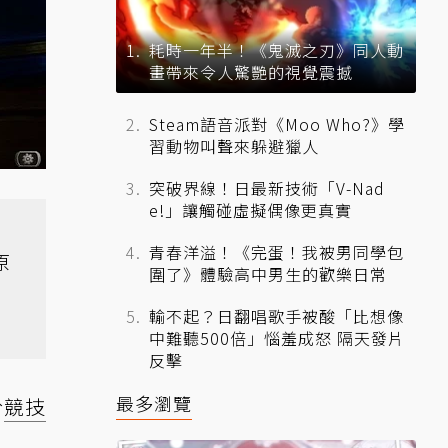
耗時一年半！《鬼滅之刃》同人動
畫帶來令人驚艷的視覺震撼
Steam語音派對《Moo Who?》學
習動物叫聲來躲避獵人
突破界線！日最新技術「V-Nad
e!」讓觸碰虛擬偶像更真實
青春洋溢！《完蛋！我被男同學包
原
圍了》體驗高中男生的歡樂日常
輸不起？日翻唱歌手被酸「比想像
中難聽500倍」惱羞成怒 隔天發片
反擊
最多瀏覽
於
競技