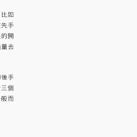
，比如
在先手
差的開
儘量去
的後手
費三個
一般而