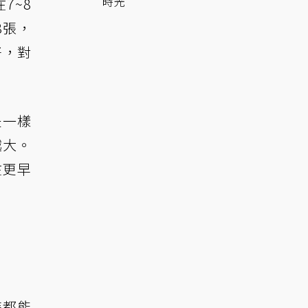
時光
7~8
8張，
好，對
是一樣
越大。
在更早
時都能