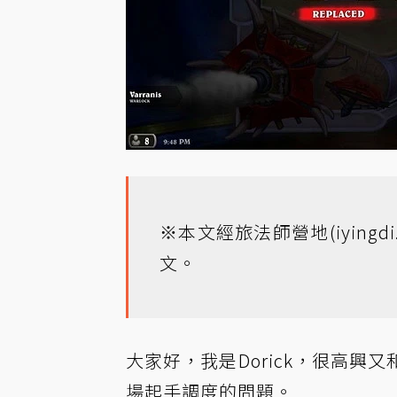
※本文經旅法師營地(
iyingd
文
。
大家好，我是Dorick，很高
場
起手調度的問題。