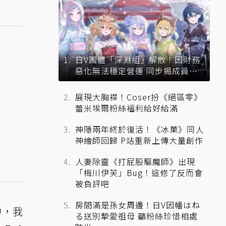
日V團體「深淵組」解散！因財務
惡化無法穩定營運 同步揭成員未
來去向
展現大胸襟！Coser扮《絕區零》
蕾米埃爾粉絲福利給好給滿
神隱兩年終於復活！《冰菓》同人
神繪師回歸 P站重新上傳大量創作
人妻除靈《打屁股驅魔師》出現
「梅川伊芙」Bug！這修了反而會
被負評吧
房間滿是孫女周邊！日V因幡はね
中，我
る送別摯愛祖母 籲粉絲珍惜相處