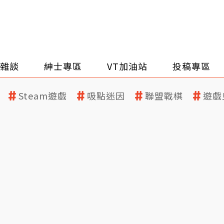
雜談
紳士專區
VT加油站
投稿專區
Steam遊戲
吸點迷因
聯盟戰棋
遊戲