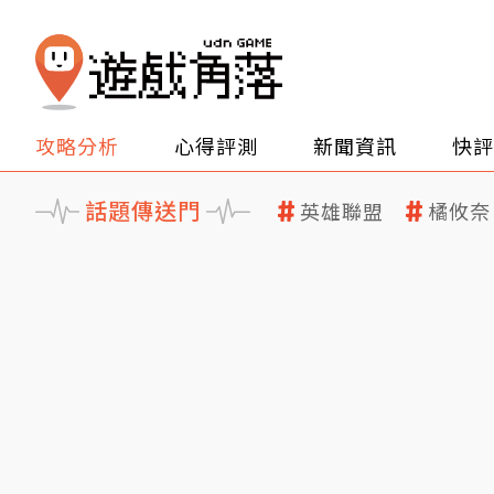
攻略分析
心得評測
新聞資訊
快評
話題傳送門
英雄聯盟
橘攸奈