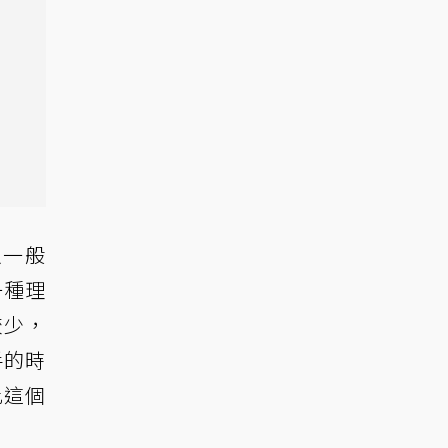
以一般
一種理
較少，
手的時
比這個