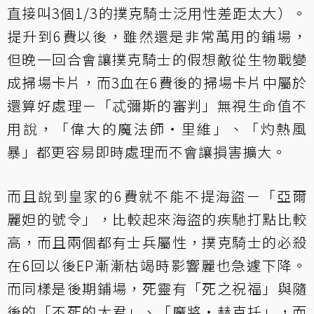
直接叫3個1/3的撲克騎士泛用性差距太大）。
提升到6費以後，雖然還是非常萬用的鋪場，
但晚一回合會讓撲克騎士的假想敵從生物戰變
成掃場卡片，而3血在6費後的掃場卡片中屬於
還算好處理－「忒彌斯的審判」無視生命值不
用說，「偉大的魔法師‧里維」、「灼熱風
暴」都更容易即時處理而不會讓損害擴大。
而且說到皇家的6費就不能不提海盜－「亞爾
麗妲的號令」，比較起來海盜的疾馳打點比較
高，而且兩個都有士兵屬性，撲克騎士的必殺
在6回以後EP漸漸枯竭時影響麗也急遽下降。
而同樣是後期鋪場，死靈有「死之祝福」與隨
後的「不死的大君」、「魔將‧赫克托」，而