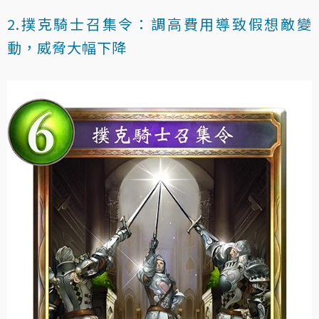
2.撲克騎士召集令：調高費用導致假想敵變
動，威脅大幅下降