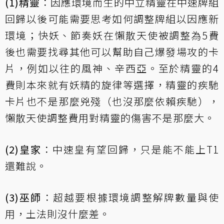
(1)精靈
：因應環境而生的中立精靈在中速牌組
回歸以後可能需要思考如何調整牌組以因應新
環境；快妖、節奏妖在懶散天使被調整為5費
後也需要找尋其他可以幫助自己爆發場攻的卡
片，例如以往的風神、辛西亞。至於精靈的4
費則本來就有妖精的旋律等選擇，精靈的疾馳
卡片也不是那麼兇殘（也沒那麼依賴疾馳），
懶散天使調整費用對精靈的傷害不是那麼大。
(2)皇家
：中速皇有望回歸，只是能不能上T1
還難說。
(3)巫師
：超越要根據環境調整解牌數量與使
用，土法則沒什麼差。