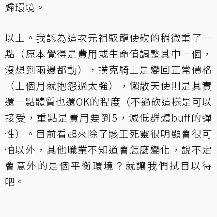
歸環境。
以上。我認為這次元祖馭龍使砍的稍微重了一
點（原本覺得是費用或生命值調整其中一個，
沒想到兩邊都動），撲克騎士是變回正常價格
（上個月就抱怨過太強），懶散天使則是其實
還一點體質也還OK的程度（不過砍這樣是可以
接受，重點是費用要到5，減低群體buff的彈
性）。目前看起來除了骸王死靈很明顯會很可
怕以外，其他職業不知道會怎麼變化，說不定
會意外的是個平衡環境？就讓我們拭目以待
吧。