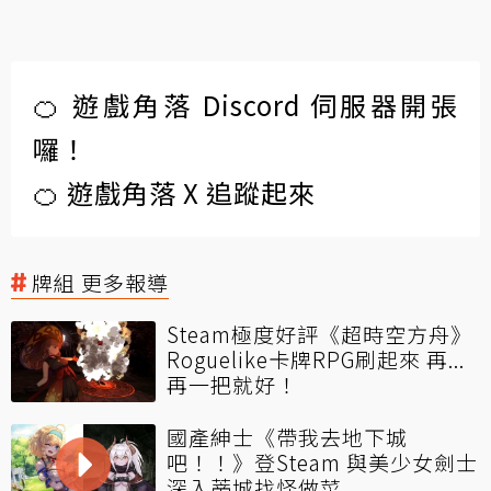
🍊 遊戲角落 Discord 伺服器開張
囉！
🍊 遊戲角落 X 追蹤起來
牌組 更多報導
Steam極度好評《超時空方舟》
Roguelike卡牌RPG刷起來 再...
再一把就好！
國產紳士《帶我去地下城
吧！！》登Steam 與美少女劍士
深入蒂城找怪做菜