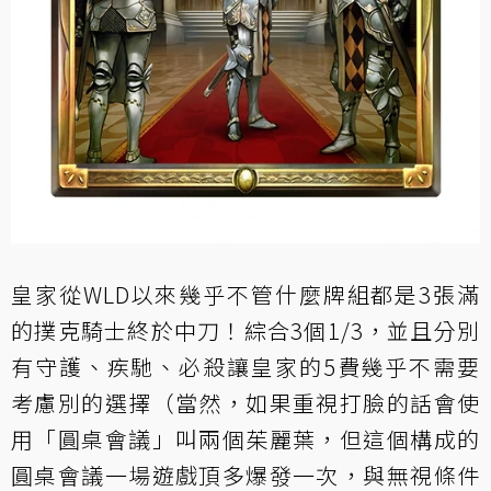
皇家從WLD以來幾乎不管什麼牌組都是3張滿
的撲克騎士終於中刀！綜合3個1/3，並且分別
有守護、疾馳、必殺讓皇家的5費幾乎不需要
考慮別的選擇（當然，如果重視打臉的話會使
用「圓桌會議」叫兩個茱麗葉，但這個構成的
圓桌會議一場遊戲頂多爆發一次，與無視條件