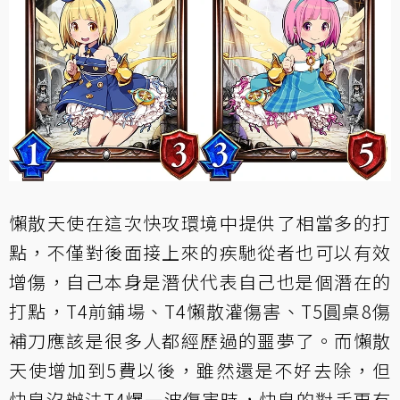
懶散天使在這次快攻環境中提供了相當多的打
點，不僅對後面接上來的疾馳從者也可以有效
增傷，自己本身是潛伏代表自己也是個潛在的
打點，T4前鋪場、T4懶散灌傷害、T5圓桌8傷
補刀應該是很多人都經歷過的噩夢了。而懶散
天使增加到5費以後，雖然還是不好去除，但
快皇沒辦法T4爆一波傷害時，快皇的對手更有