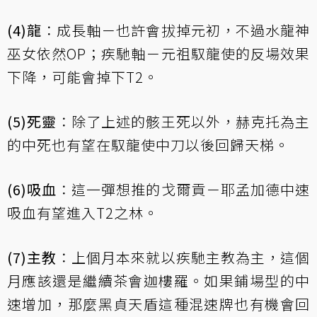
(4)龍
：成長軸－也許會拔掉元初，不過水龍神
巫女依然OP；疾馳軸－元祖馭龍使的反場效果
下降，可能會掉下T2。
(5)死靈
：除了上述的骸王死以外，赫克托為主
的中死也有望在馭龍使中刀以後回歸天梯。
(6)吸血
：這一彈想推的戈爾貢－耶孟加德中速
吸血有望進入T2之林。
(7)主教
：上個月本來就以疾馳主教為主，這個
月應該還是繼續茶會迦樓羅。如果鋪場型的中
速增加，那麼黑貞天盾這種混速牌也有機會回