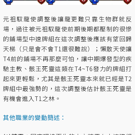
元祖馭龍使調整後讓龍更難只靠生物群就反
場，過往被元祖馭龍使前期後期都壓制的很慘
的鋪場型中速牌組在這次調整後應該有望回歸
天梯（只是會不會T1還很難說）；懶散天使讓
T4前的鋪場不再那麼可怕，讓中期爆發型的疾
馳主教、骸王死靈這類在T4~T6發力的牌組打
起來更輕鬆，尤其是骸王死靈本來就已經是T2
牌組中最強勢的，這次調整後估計骸王死靈是
有機會進入T1之林。
其他職業的變動簡述：