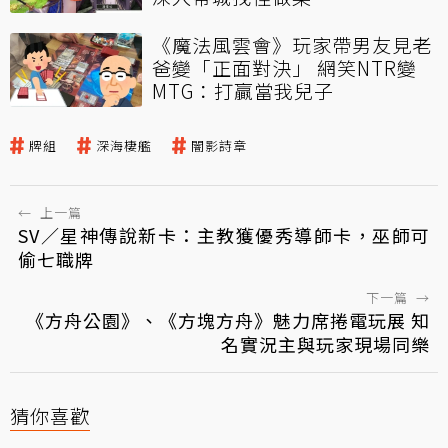
《魔法風雲會》玩家帶男友見老
爸變「正面對決」 網笑NTR變
MTG：打贏當我兒子
牌組
深海棲艦
闇影詩章
←
上一篇
SV／星神傳說新卡：主教獲優秀導師卡，巫師可
偷七職牌
下一篇
→
《方舟公園》、《方塊方舟》魅力席捲電玩展 知
名實況主與玩家現場同樂
猜你喜歡