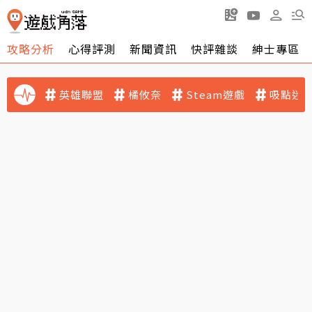
攻略分析
心得評測
新聞資訊
快評雜談
紳士專區
英雄聯盟
橘攸奈
Steam遊戲
吸點迷