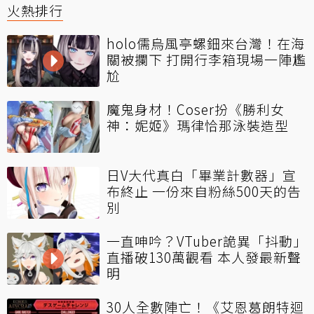
火熱排行
holo儒烏風亭螺鈿來台灣！在海
關被攔下 打開行李箱現場一陣尷
尬
魔鬼身材！Coser扮《勝利女
神：妮姬》瑪律恰那泳裝造型
日V大代真白「畢業計數器」宣
布終止 一份來自粉絲500天的告
別
一直呻吟？VTuber詭異「抖動」
直播破130萬觀看 本人發最新聲
明
30人全數陣亡！《艾恩葛朗特迴