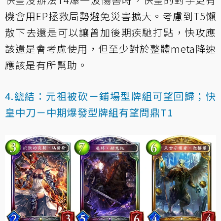
機會用EP拯救局勢避免災害擴大。考慮到T5懶
散下去還是可以讓曾加後期疾馳打點，快攻應
該還是會考慮使用，但至少對於整體meta降速
應該是有所幫助。
4.總結：元祖被砍－鋪場型牌組可望回歸；快
皇中刀－中期爆發型牌組有望問鼎T1