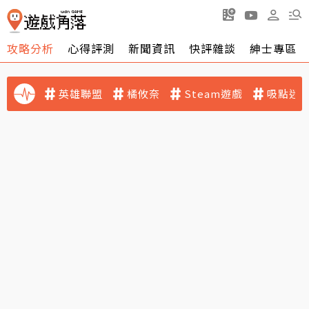
攻略分析
心得評測
新聞資訊
快評雜談
紳士專區
英雄聯盟
橘攸奈
Steam遊戲
吸點迷