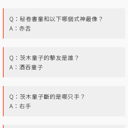
Q：秘卷書童和以下哪個式神最像？
A：赤舌
Q：茨木童子的摯友是誰？
A：酒吞童子
Q：茨木童子斷的是哪只手？
A：右手