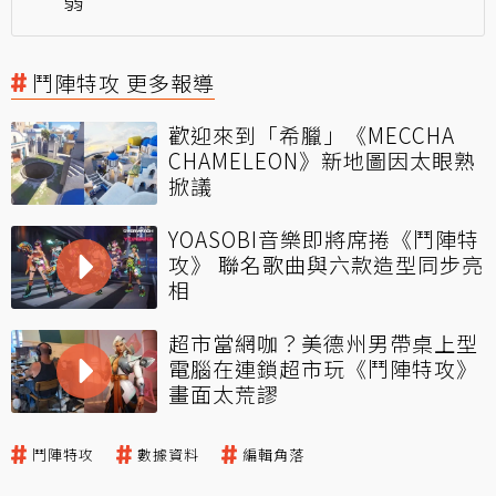
弱
鬥陣特攻 更多報導
歡迎來到「希臘」《MECCHA
CHAMELEON》新地圖因太眼熟
掀議
YOASOBI音樂即將席捲《鬥陣特
攻》 聯名歌曲與六款造型同步亮
相
超市當網咖？美德州男帶桌上型
電腦在連鎖超市玩《鬥陣特攻》
畫面太荒謬
鬥陣特攻
數據資料
編輯角落