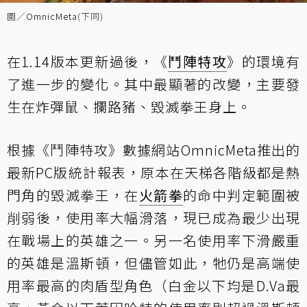
圖／
OmnicMeta
(下同)
在1.14版本更新過後，《
鬥陣特攻
》的環境有
了進一步的變化。其中最顯著的改變，主要發
生在炸彈鼠、攔路豬、毀滅拳王身上。
根據《鬥陣特攻》數據網站OmnicMeta推出的
最新PC版統計報表
，原本在天梯各階級都是熱
門角的毀滅拳王，在
火箭拳
的命中判定範圍被
削弱
後，使用率大幅滑落，現已成為最少出現
在戰場上的英雄之一。另一名使用率下滑嚴重
的英雄是溫斯頓，但儘管如此，牠仍是高端使
用率最高的肉盾型角色（白金以下均是D.Va最