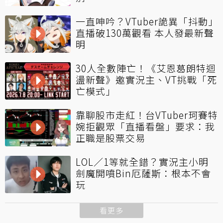
一直呻吟？VTuber詭異「抖動」
直播破130萬觀看 本人發最新聲
明
30人全數陣亡！《艾恩葛朗特迴
盪新聲》邀實況主、VT挑戰「死
亡模式」
靠聊股市走紅！台VTuber珂賽特
婉拒觀眾「直播看盤」要求：我
正職是股票交易
LOL／1等就全錯？實況主小明
劍魔開噴Bin厄薩斯：根本不會
玩
看更多