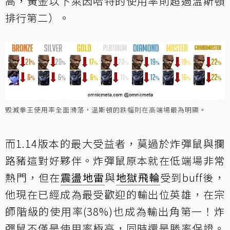
高，黃金以下萊因哈特的使用率則超過溫斯頓
排行第二）。
毀滅拳王使用率全面滑落，溫斯頓的跌幅則在高端場最為明顯。
而1.14版本的最大受益者，莫過於炸彈鼠與攔
路豬這對好夥伴。炸彈鼠原本就在低端場非常
熱門，但在
震盪地雷
與
地獄飛輪
受到buff後
，
他現在已經成為最受歡迎的輸出位英雄，在宗
師階級的使用率(38%)也成為輸出角第一！炸
彈鼠不僅是使用率極高，同時還是勝率保證。