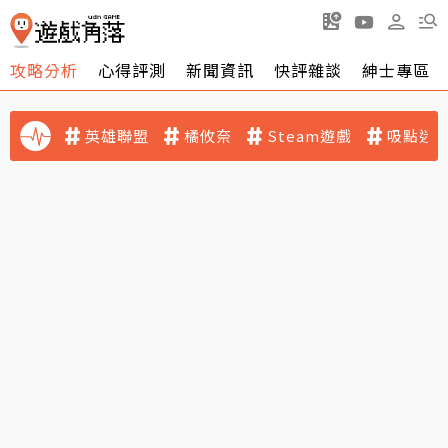
攻略分析
心得評測
新聞資訊
快評雜談
紳士專區
英雄聯盟
橘攸奈
Steam遊戲
吸點迷