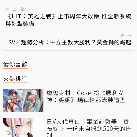
←
上一篇
《HIT：英雄之戰》上市周年大改版 推全新系統
與造型裝備
下一篇
→
SV／趨勢分析：中立主教大勝利？黃金獅的崛起
猜你喜歡
火熱排行
魔鬼身材！Coser扮《勝利女
神：妮姬》瑪律恰那泳裝造型
日V大代真白「畢業計數器」宣
布終止 一份來自粉絲500天的告
別