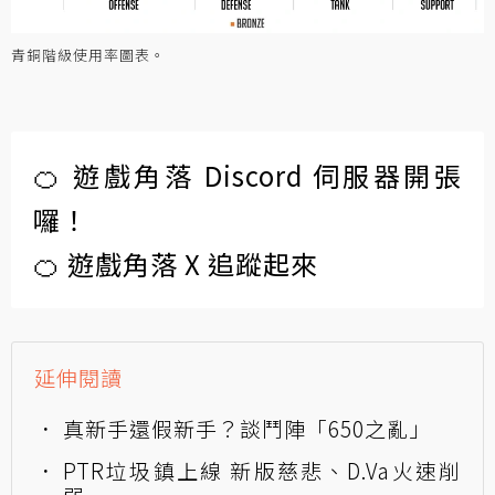
青銅階級使用率圖表。
🍊 遊戲角落 Discord 伺服器開張
囉！
🍊 遊戲角落 X 追蹤起來
延伸閱讀
真新手還假新手？談鬥陣「650之亂」
PTR垃圾鎮上線 新版慈悲、D.Va火速削