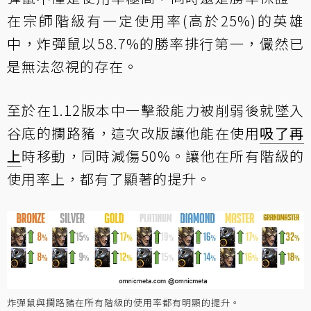
在宗師階級有一定使用率(高於25%)的英雄
中，炸彈鼠以58.7%的勝率排行第一，儼然已
是無法忽視的存在。
至於在1.12版本中一擊殺能力被削弱後就墜入
谷底的攔路豬，
這次改版讓他能在使用
吸了再
上
時移動，同時減傷50%
。讓他在所有階級的
使用率上，都有了顯著的提升。
炸彈鼠與攔路豬在所有階級的使用率都有明顯的提升。