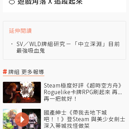
🍊 遊戲角落 X 追蹤起來
延伸閱讀
SV／WLD牌組研究－「中立深淵」目前
最強吸血鬼
牌組 更多報導
Steam極度好評《超時空方舟》
Roguelike卡牌RPG刷起來 再...
再一把就好！
國產紳士《帶我去地下城
吧！！》登Steam 與美少女劍士
深入蒂城找怪做菜