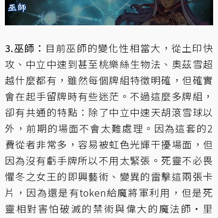
3.巫師：
目前巫師的變化性相當大，從土印快
攻、中立中速到甚至桃樂絲生物法、奧茲雪超
越什麼都有，雖然每個牌組特徵明確，但確實
會在起手留牌時有些迷茫。不過這麼多牌組，
卻有共通的特點：除了中立中速天胡滾雪球以
外，前期的場面不會太難處理。因為這套的2
費從者非常多，容易被
虹色光輝
干擾場面，但
因為沒有虧手牌所以不用太緊張。死靈不必畏
懼
冬之女王的即興藝術
、
變異的雷擊
這兩張卡
片，因為還是有token給魔將軍利用，但是死
靈相對害怕
破滅的禁術
與
偉大的魔法師‧里