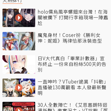
holo儒烏風亭螺鈿來台灣！在海
關被攔下 打開行李箱現場一陣尷
尬
魔鬼身材！Coser扮《勝利女
神：妮姬》瑪律恰那泳裝造型
日V大代真白「畢業計數器」宣
布終止 一份來自粉絲500天的告
別
一直呻吟？VTuber詭異「抖動」
直播破130萬觀看 本人發最新聲
明
30人全數陣亡！《艾恩葛朗特迴
盪新聲》邀實況主、VT挑戰「死