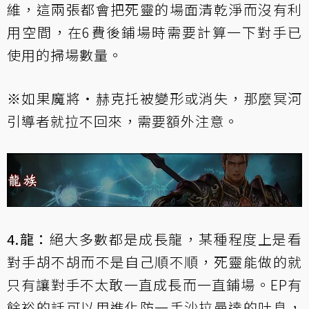
維
，這兩張都會把死靈的場面清乾淨而沒有利
用空間，在6費後鋪場時需要計算一下對手已
使用的掃場數量。
※如果
魔將‧赫克托
被變形或消失，那麼
冥河
引導者
就拉不回來，需要額外注意。
4.龍：
絕大多數都是成長龍，某種程度上是看
對手胡不胡而不是自己順不順，死靈能做的就
只有讓對手不太敢一直成長而一直鋪場。EP有
餘裕的話可以用進化防一手
沙拉曼達的吐息
，