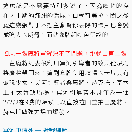
這應該是不需要特別多說了。因為魔將的存
在，中期的
蹣跚的活屍
、
白骨奇美拉
、
闇之從
魔
這幾張對手不想主動幫你去除的卡片也會變
成強大的威脅！而就像牌組特色所說的－
如果一張魔將軍解決不了問題，那就出第二張
，在魔將死去後利用
冥河引導者
的效果從墳場
將魔將帶回來！這副套牌使用墳場的卡片只有
破魂少女
、
冥河引導者
與
魔將‧赫克托
，基本
上不太會缺墳場，
冥河引導者
本身作為一個
2/2/2在9費的時候可以直接拉回並拍出
魔將‧
赫克托
做強力場面爆發。
冥河中速死 ─ 對戰細節