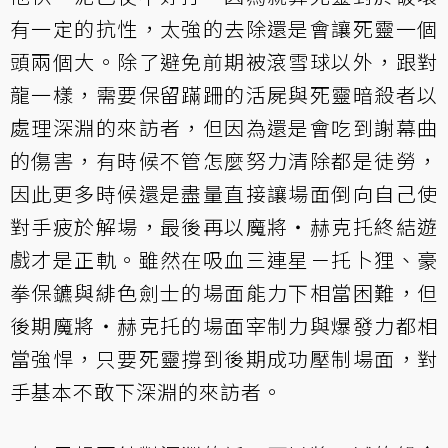
有一定的抗性，太強的去除還是會讓死靈一個
頭兩個大。除了避免前期被滾雪球以外，跟對
龍一樣，需要保留
蹣跚的活屍
與
死靈暗殺者
以
處理
深淵的來訪者
，但因為還是會吃到謝幕曲
的傷害，有時候不管怎麼努力清除都是徒勞，
因此更多時候還是盡量直接讓場面倒向自己使
對手疲於解場，最後再以
魔將‧赫克托
終結遊
戲才是正軌。雖然在吸血三連星－
托卜狸
、
豪
拳保鑣
與
緋色劍士
的場面能力下相當困難，但
後期
魔將‧赫克托
的場面宰制力與爆發力都相
當強悍，只要死靈撐到後期成功壓制場面，對
手基本不敢下
深淵的來訪者
。