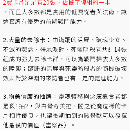
2費卡片足足有20張，佔據了牌組的一半
，而且大多數都是實用的低費從者與法術，讓
這套牌有優秀的前期戰鬥能力。
2.大量的去除卡：
由
蹣跚的活屍
、
破魂少女
、
不滅的怨念
、
殭屍派對
、
死靈暗殺者
共計14張
組成的強力去除卡群，可以為戰鬥掃去大多數
的障礙；
蹣跚的活屍
與
死靈暗殺者
的隨機破壞
效果對於
深淵的來訪者
也有一定的處理能力。
3.物美價廉的抽牌：
靈魂轉移
與
惡魔獵食者
都
是殺1抽2，與
白骨奇美拉
、
闇之從魔
這樣的卡
片相性優良，也讓後期抽到的
骸骨獸
可以發揮
他最後的價值（當祭品）。