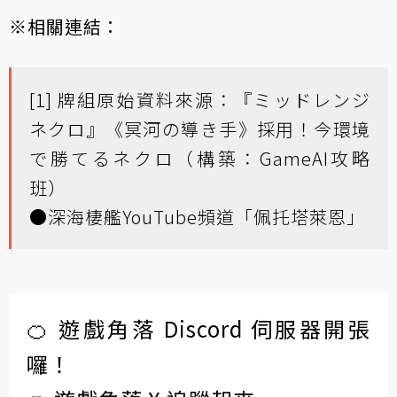
※相關連結：
[1] 牌組原始資料來源：
『ミッドレンジ
ネクロ』《冥河の導き手》採用！今環境
で勝てるネクロ
（構築：GameAI攻略
班）
●
深海棲艦YouTube頻道「佩托塔萊恩」
🍊 遊戲角落 Discord 伺服器開張
囉！