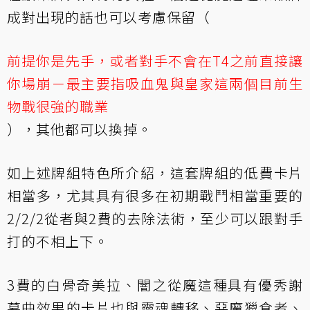
成對出現的話也可以考慮保留（
前提你是先手，或者對手不會在T4之前直接讓
你場崩－最主要指吸血鬼與皇家這兩個目前生
物戰很強的職業
），其他都可以換掉。
如上述牌組特色所介紹，這套牌組的低費卡片
相當多，尤其具有很多在初期戰鬥相當重要的
2/2/2從者與2費的去除法術，至少可以跟對手
打的不相上下。
3費的
白骨奇美拉
、
闇之從魔
這種具有優秀謝
幕曲效果的卡片也與
靈魂轉移
、
惡魔獵食者
、