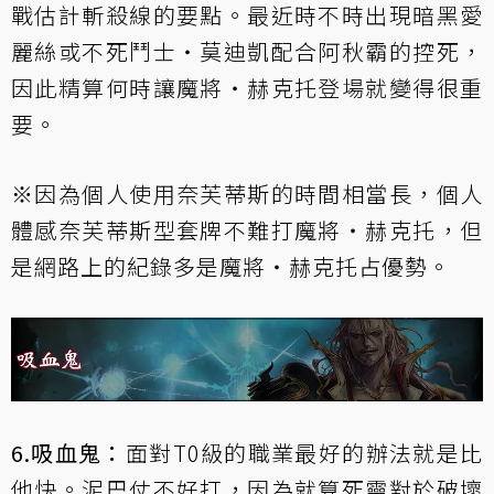
戰估計斬殺線的要點。最近時不時出現
暗黑愛
麗絲
或
不死鬥士‧莫迪凱
配合
阿秋霸
的控死，
因此精算何時讓
魔將‧赫克托
登場就變得很重
要。
※因為個人使用
奈芙蒂斯
的時間相當長，個人
體感
奈芙蒂斯
型套牌不難打
魔將‧赫克托
，但
是網路上的紀錄多是
魔將‧赫克托
占優勢。
6.吸血鬼：
面對T0級的職業最好的辦法就是比
他快。泥巴仗不好打，因為就算死靈對於破壞