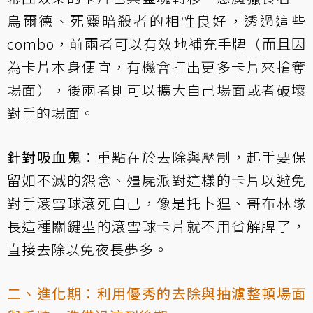
烏爾德
、
死靈暗殺者
的相性良好，透過這些
combo，前兩者可以有效地補充手牌（而且因
為卡片本身便宜，有機會打出更多卡片來搶奪
場面），後兩者則可以擴大自己場面或者破壞
對手的場面。
針對吸血鬼：
重點在於去除與壓制，起手要保
留如
不滅的怨念
、
殭屍派對
這樣的卡片以避免
對手滾雪球滾死自己，像是
托卜狸
、
哥布林隊
長
這種關鍵型的滾雪球卡片就不用省解牌了，
直接去除以免夜長夢多。
二、進化期：利用優秀的去除與抽濾整頓場面