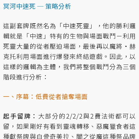
冥河中速死 ─ 策略分析
這副套牌既然名為「中速死靈」，他的勝利邏
輯就是「中速」特有的生物與場面戰鬥－利用
死靈大量的從者壓迫場面，最後再以
魔將‧赫
克托
利用場面進行爆發來終結遊戲。因此，以
這樣的邏輯為主體，我們將整個戰鬥分為三個
階段進行分析：
一、序幕：低費從者搶奪場面
起手留牌：
大部分的2/2/2與2費法術都可以
留，如果剛好有看到
靈魂轉移
、
惡魔獵食者
這
種獻祭牌與
白骨奇美拉
、
闇之從魔
這種祭品牌