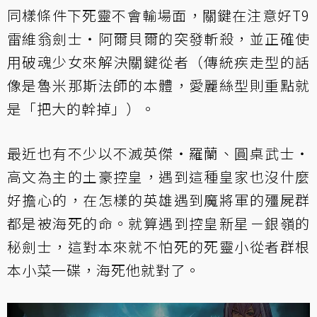
同樣條件下死靈不會輸場面，關鍵在注意好T9
雷維翁劍士‧阿爾貝爾
的突發斬殺，並正確使
用
破魂少女
來解決關鍵從者（傳統疾走型的話
像是
魯米那斯法師
的本體，愛麗絲型則重點就
是「把大的幹掉」）。
最近也有不少以
不滅英傑‧羅蘭
、
圓桌武士‧
高文
為主的土豪控皇，遇到這種皇家也沒什麼
好擔心的，在怎樣的英雄遇到魔將軍的殭屍群
都是被海死的命。就算遇到控皇新星－
銀嶺的
秘劍士
，這對本來就不怕死的死靈小從者群根
本小菜一碟，海死他就對了。