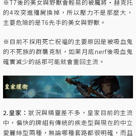
※T7後的
美女與野獸
會輕易的被
魔將‧赫克托
的4攻突進殭屍換掉，所以壓力不是那麼大，
主要危險的是T6先手的
美女與野獸
。
※目前不採用
死亡祝福
的主要原因是被吸血鬼
的
不死族的群襲
克制，如果月底nerf後吸血鬼
確實減少的話那可能就會重回主流。
2.皇家：
狀況與精靈差不多，皇家目前的主流
中，偏快的牌組有傳統的疾走型與現在的中立
愛麗絲型兩種，無論哪種套路都很明確，而且