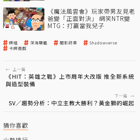
《魔法風雲會》玩家帶男友見老
爸變「正面對決」 網笑NTR變
MTG：打贏當我兒子
牌組
深海棲艦
闇影詩章
Shadowverse
卡牌遊戲
←
上一篇
《HIT：英雄之戰》上市周年大改版 推全新系統
與造型裝備
下一篇
→
SV／趨勢分析：中立主教大勝利？黃金獅的崛起
猜你喜歡
火熱排行