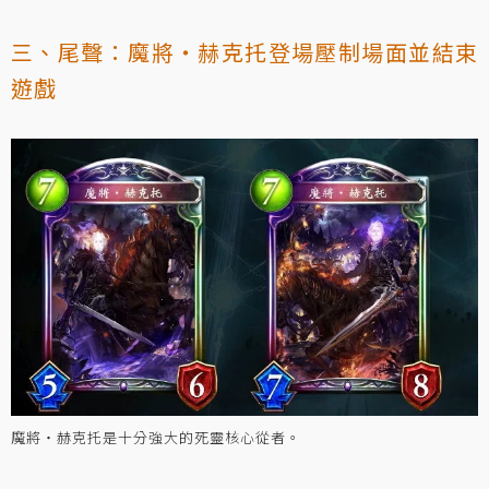
三、尾聲：魔將‧赫克托登場壓制場面並結束
遊戲
魔將‧赫克托是十分強大的死靈核心從者。