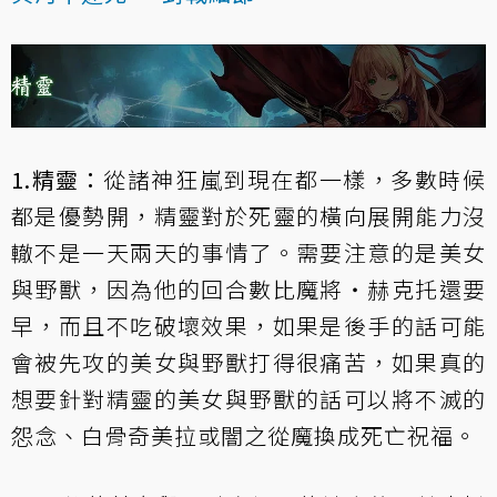
1.精靈：
從諸神狂嵐到現在都一樣，多數時候
都是優勢開，精靈對於死靈的橫向展開能力沒
轍不是一天兩天的事情了。需要注意的是
美女
與野獸
，因為他的回合數比
魔將‧赫克托
還要
早，而且不吃破壞效果，如果是後手的話可能
會被先攻的
美女與野獸
打得很痛苦，如果真的
想要針對精靈的
美女與野獸
的話可以將
不滅的
怨念
、
白骨奇美拉
或
闇之從魔
換成
死亡祝福
。