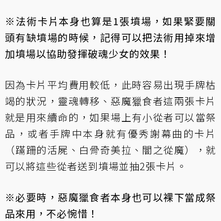
※法術卡片本身也算是1張墳場，如果緊要關
頭有缺墳場的時候，記得可以把法術用掉來增
加墳場以協助發揮
破魂少女
的效果！
因為卡片平均費用較低，此時容易出現手牌枯
竭的狀況，
靈魂轉移
、
惡魔獵食者
這兩張卡片
就是用來續命的，如果場上有小從者可以當祭
品，或者手牌中本身就有優秀謝幕曲的卡片
（
蹣跚的活屍
、
白骨奇美拉
、
闇之從魔
），就
可以將這些從者送到墳場並抽2張卡片。
※必要時，
惡魔獵食者
本身也可以裸下當成祭
品來用，不必惋惜！