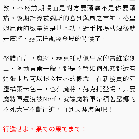
教，不然前期場面是對方要頭痛不是你要頭
痛。後期計算
忒彌斯的審判
與
風之軍神‧格里
姆尼爾
的數量算是基本功，對手掃場枯竭後就
是
魔將‧赫克托
颯爽登場的時候了。
整體而言，
魔將‧赫克托
就像皇家的
雷維翁劍
士‧阿爾貝爾
一般，都是不管如何死靈都還有
這張卡片可以拯救世界的概念。在新發賣的死
靈構築卡包中，也有
魔將‧赫克托
登場，只要
魔將軍還沒被Nerf，就讓魔將軍帶領著露娜的
不死大軍不斷行進，直到天涯海角吧！
行進せよ、果ての果てまで！