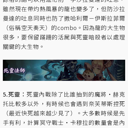
雖然現在帶
灼熱風暴
的龍也變多了，但防
沙拉
曼達的吐息
同時也防了
撒哈利爾
－
伊斯拉菲爾
（俗稱空天奏天）的combo。因為龍的大生物
很多，要保留
蹣跚的活屍
與
死靈暗殺者
以處理
關鍵的大生物。
5.死靈：
死靈內戰除了比誰抽到的
魔將‧赫克
托
比較多以外，有時候也會遇到
奈芙蒂斯
控死
（最近快死越來越少見了）。大多數時候是先
手有利，計算
冥守戰士‧卡穆拉
的數量會是內