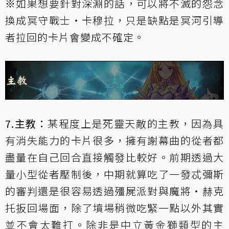
※如果想要針對深淵的話，可以將
不滅的怨念
換成
冥守戰士‧卡穆拉
，只是缺點是
冥河引導
者
拉回的卡片會變成不確定。
7.主教：
某程度上是死靈天敵的主教，因為具
有消失能力的卡片很多，擁有謝幕曲的從者都
盡量在自己回合直接觸發比較好。前期透過大
量小型從者壓制後，中期就算吃了一發
忒彌斯
的審判
還是很容易透過
殭屍派對
與
魔將‧赫克
托
扳回場面，除了墳場稍微吃緊一點以外其實
並不會太難打。除非是中立黃金獅類型的主