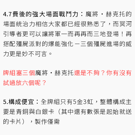
4.7費後的強大場面戰鬥力：
魔將‧赫克托
的
場面統治力相信大家都已經很熟悉了，而
冥河
引導者
更可以讓將軍一而再再而三地登場！再
搭配
殭屍派對
的爆能強化－三個殭屍進場的威
力更是妙不可言。
牌組塞三個
魔將‧赫克托
還是不夠？你有沒有
試過放六個呢？
5.構成便宜：
全牌組只有5金3虹，整體構成主
要是青銅與白銀卡（其中還有數張是起始就送
的卡片），製作僅需