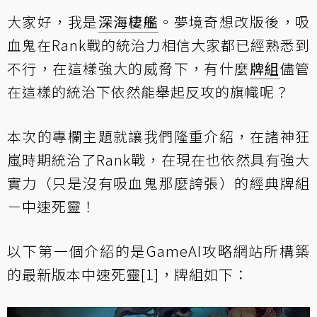
大家好，我是
深海棲艦
。夢境奇想改版後，
吸
血鬼在Rank戰的統治力
相信大家都已經熟悉到
不行，在這樣強大的威脅下，有什麼
牌組
儘管
在這樣的統治下依然能舉起反攻的旗幟呢？
本次的專欄主題就讓我們隆重介紹，在諸神狂
嵐時期統治了Rank戰，在現在也依然具有強大
實力（只是沒有吸血鬼那麼誇張）的經典牌組
－中速死靈！
以下第一個介紹的是
GameAI攻略網站所構築
的最新版本中速死靈
[1]，牌組如下：