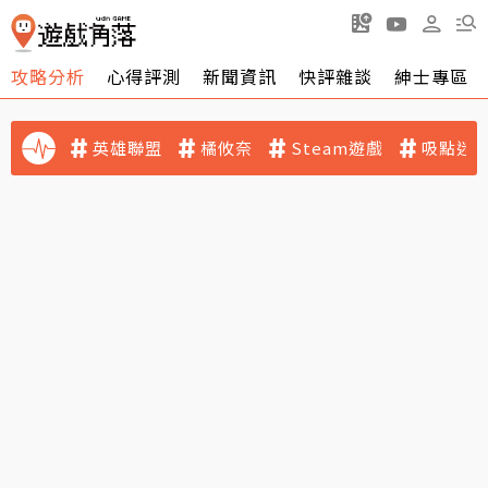
攻略分析
心得評測
新聞資訊
快評雜談
紳士專區
英雄聯盟
橘攸奈
Steam遊戲
吸點迷