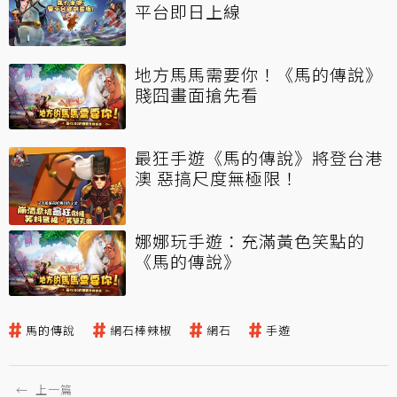
平台即日上線
地方馬馬需要你！《馬的傳說》
賤囧畫面搶先看
最狂手遊《馬的傳說》將登台港
澳 惡搞尺度無極限！
娜娜玩手遊：充滿黃色笑點的
《馬的傳說》
馬的傳說
網石棒辣椒
網石
手遊
←
上一篇