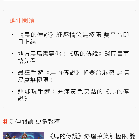
延伸閱讀
《馬的傳說》紓壓搞笑無極限 雙平台即
日上線
地方馬馬需要你！《馬的傳說》賤囧畫面
搶先看
最狂手遊《馬的傳說》將登台港澳 惡搞
尺度無極限！
娜娜玩手遊：充滿黃色笑點的《馬的傳
說》
延伸閱讀 更多報導
《馬的傳說》紓壓搞笑無極限 雙