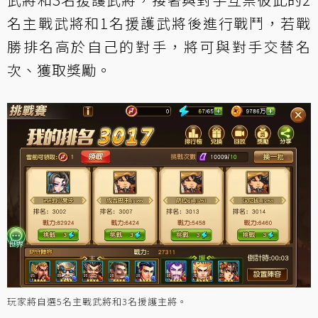
名主戰武將和1名援護武將後進行戰鬥，若戰
勝排名高於自己的對手，將可與對手交替名
次、獲取獎勵。
玩家將自選5名主戰武將和3名援護主將。