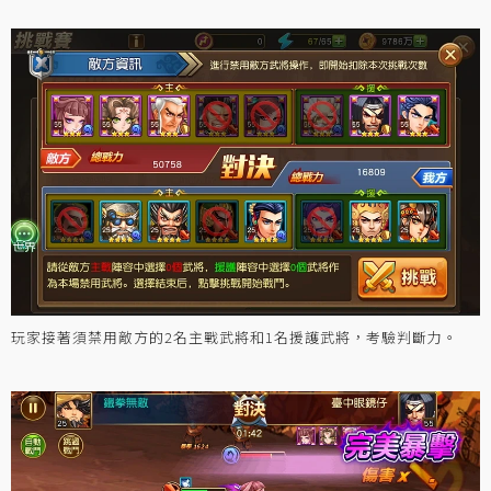
玩家接著須禁用敵方的2名主戰武將和1名援護武將，考驗判斷力。