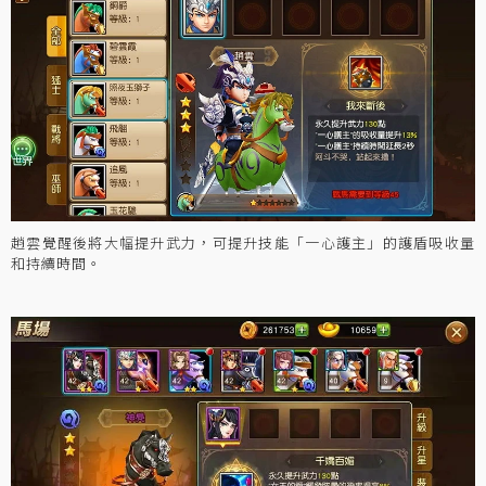
趙雲覺醒後將大幅提升武力，可提升技能「一心護主」的護盾吸收量
和持續時間。