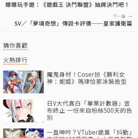
娜娜玩手遊：《遊戲王 決鬥聯盟》抽牌決鬥吧！
下一篇
→
SV／「夢境奇想」傳說卡評價──皇家護衛篇
猜你喜歡
火熱排行
魔鬼身材！Coser扮《勝利女
神：妮姬》瑪律恰那泳裝造型
日V大代真白「畢業計數器」宣
布終止 一份來自粉絲500天的告
別
一直呻吟？VTuber詭異「抖動」