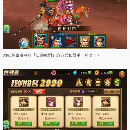
8選5擂臺賽將以「自動戰鬥」的方式和對手一較高下。