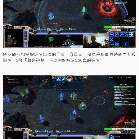
隊友間互相提醒裂隙出現的位置十分重要，盡量爭取最短時間內秒殺
裂隙，5發「軌道砲擊」可以剛好解決500血的裂隙