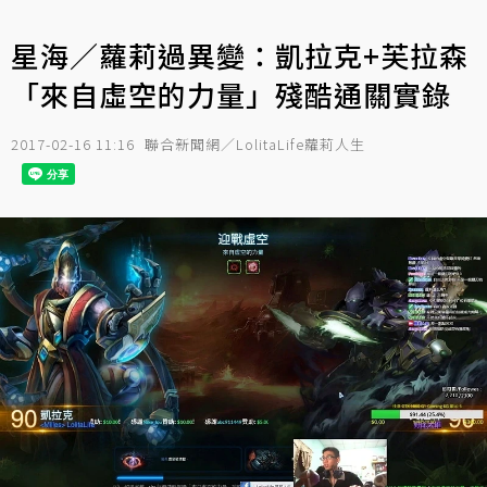
星海／蘿莉過異變：凱拉克+芙拉森
「來自虛空的力量」殘酷通關實錄
2017-02-16 11:16
聯合新聞網／LolitaLife蘿莉人生