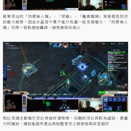
敵軍丟出的「防禦無人機」、「禁錮」、「癱瘓電網」等會是塔防流
的最大威脅，因此水晶塔千萬不能只有蓋一座支撐電力，「防禦無人
機」可用一發軌道炮轟掉，避免被吸收砲火
凱拉克請主動幫忙芙拉森做好建築學，初期的芙拉森較為虛弱，要盡
力呵護她，讓她能越早產出黑暗聖堂武士跟黑暗執政官越好