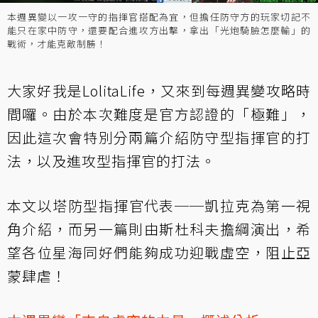
本週異變以一攻一守的指揮官搭配為宜，但擔任防守方的玩家切記不
能只在家中防守，還要配合進攻方出擊，拿出「光炮騎臉怎麼輸」的
戰術，才能克敵制勝！
大家好我是LolitaLife，又來到每週異變攻略時
間囉。由於本次難度是官方認證的「極難」，
因此這次會特別分兩篇介紹防守型指揮官的打
法，以及
進攻型指揮官的打法
。
本文以塔防型指揮官代表──凱拉克為第一視
角介紹，而
另一篇則由斯杜科夫擔綱演出
，希
望各位星海同好們能夠成功迎戰虛空，阻止亞
蒙肆虐！