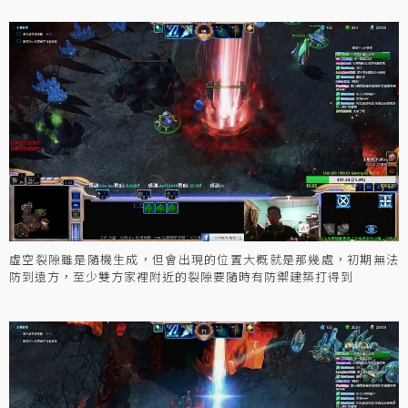
虛空裂隙雖是隨機生成，但會出現的位置大概就是那幾處，初期無法
防到遠方，至少雙方家裡附近的裂隙要隨時有防禦建築打得到