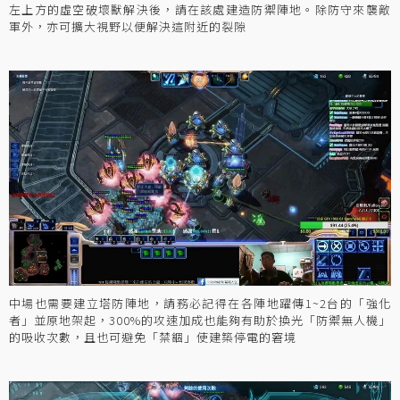
左上方的虛空破壞獸解決後，請在該處建造防禦陣地。除防守來襲敵
軍外，亦可擴大視野以便解決這附近的裂隙
中場也需要建立塔防陣地，請務必記得在各陣地躍傳1~2台的「強化
者」並原地架起，300%的攻速加成也能夠有助於換光「防禦無人機」
的吸收次數，且也可避免「禁錮」使建築停電的窘境