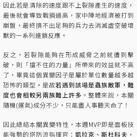
因此若是清除的速度跟不上裂隙產生的速度，
最後就會導致戰損過高，家中陣地經濟被打到
崩盤，最終擠不出足夠的兵力去消滅虛空破壞
獸的一系列連鎖反應。
反之，若裂隙能夠在形成威脅之前就遭到擊
破，則「擋不住的力量」所帶來的效益就不高
了，畢竟這個異變因子是屬於單位數量越多越
恐怖的類型。是故
若遇到該場是蟲族敵軍，難
度也會相較另兩族難上許多
。整體來說，本關
隨機(運氣)成分不少，只能盡人事聽天命了！
因此總結本關異變特性，本週MVP即是面板技
能強勢的塔防流指揮官：
凱拉克、斯杜科夫
，