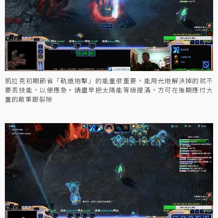
凱拉克初期節省「軌道炮擊」的能量很重要，能用光炮解決掉的就不
要丟技能，以便應急。請盡早把太陽能等級提滿，方可在後期應付大
量的敵軍跟裂隙