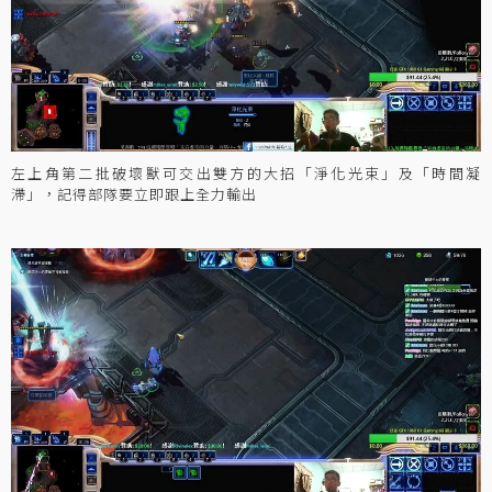
左上角第二批破壞獸可交出雙方的大招「淨化光束」及「時間凝
滯」，記得部隊要立即跟上全力輸出