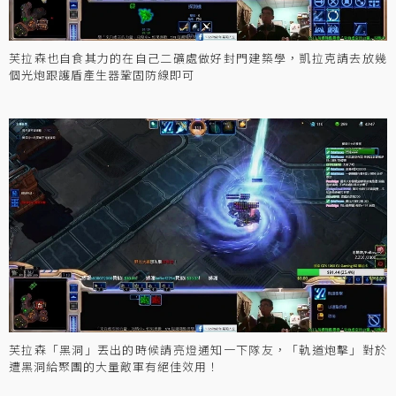
芙拉森也自食其力的在自己二礦處做好封門建築學，凱拉克請去放幾
個光炮跟護盾產生器鞏固防線即可
芙拉森「黑洞」丟出的時候請亮燈通知一下隊友，「軌道炮擊」對於
遭黑洞給聚團的大量敵軍有絕佳效用！