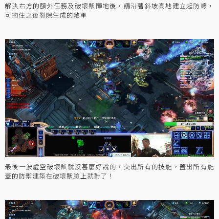
解決右方的額外任務及破壞獸陣地後，請沿著斜坡高地建立起防線，
可拖住之後裂隙生成的敵軍
最後一波虛空破壞獸就沒甚麼好說的，交出所有的技能，蓋出所有能
蓋的防禦建築在破壞獸臉上就對了！