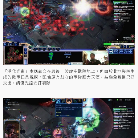
「淨化光束」本應該交在最後一波虛空獸陣地上，但由於此地裂隙生
成的敵軍已具規模，配合原有駐守的軍隊跟大天使，為避免戰損只好
交出，請優先控去打裂隙