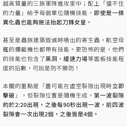
越高質量的三族軍隊進攻家中；配上「擋不住
的力量」給予每個單位隨機技能，
即使是一條
異化蟲也能夠施法抬起刀鋒女皇
。
甚至是蟲族建築毀滅時噴出的寄生蟲，航空母
艦的攔截機也都帶有技能。更恐怖的是，他們
的技能也包含了
黑洞、緩速力場
等面板技能程
度的招數，可說是防不勝防！
本關的重點是「盡可能在虛空裂隙出現時
立即
擊破
」，但裂隙位置是隨機生成，
第一波裂隙
約於2:20出現，之後每90秒出現一波，前四波
裂隙會一次出現2個，之後皆是4個。