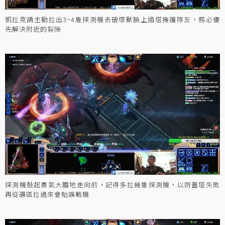
凱拉克請主動拉出3~4隻探測機去破壞獸臉上插塔掩護隊友，務必優
先解決附近的裂隙
探測機鼓起勇氣大膽地走向前，記得多拉幾隻探測機，以防蓋塔失敗
再從礦區拉過來會貽誤戰機