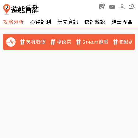
攻略分析
心得評測
新聞資訊
快評雜談
紳士專區
英雄聯盟
橘攸奈
Steam遊戲
吸點迷