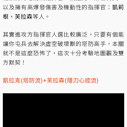
以及擁有高爆發傷害及機動性的指揮官：
凱莉
根、芙拉森
等人。
其實進攻方指揮官人選比較廣泛，只要有個能
讓你屯兵去解決虛空破壞獸的塔防高手，本關
就不是這麼恐怖了，這次十分考驗地圖觀及雙
方默契！
凱拉克(塔防流)+芙拉森(隱刀心控流)