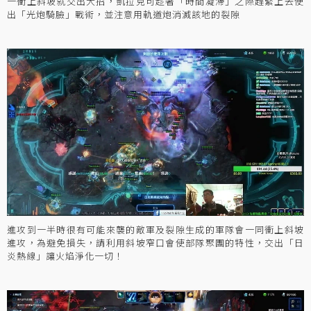
一衝上斜坡就交出大招，凱拉克可趁著「時間凝滯」之際趕緊上去使
出「光炮騎臉」戰術，並注意用軌道炮消滅該地的裂隙
進攻到一半時很有可能來襲的敵軍及裂隙生成的軍隊會一同衝上斜坡
進攻，為避免損失，請利用斜坡窄口會使部隊聚團的特性，交出「日
炎熱線」讓火焰淨化一切！