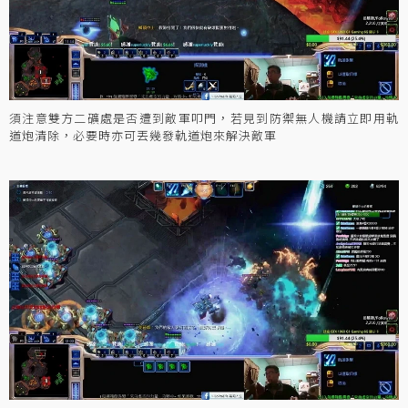
須注意雙方二礦處是否遭到敵軍叩門，若見到防禦無人機請立即用軌
道炮清除，必要時亦可丟幾發軌道炮來解決敵軍