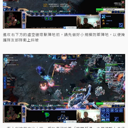
進攻右下方的虛空破壞獸陣地前，請先做好小規模防禦陣地，以便掩
護隊友部隊衝上斜坡