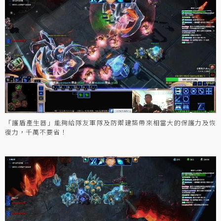
「護盾產生器」能夠給隊友軍隊及防禦建築帶來相當大的保護力及恢
復力，千萬不要省！