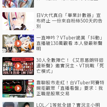
日V大代真白「畢業計數器」宣
布終止 一份來自粉絲500天的告
別
一直呻吟？VTuber詭異「抖動」
直播破130萬觀看 本人發最新聲
明
30人全數陣亡！《艾恩葛朗特迴
盪新聲》邀實況主、VT挑戰「死
亡模式」
靠聊股市走紅！台VTuber珂賽特
婉拒觀眾「直播看盤」要求：我
正職是股票交易
LOL／1等就全錯？實況主小明