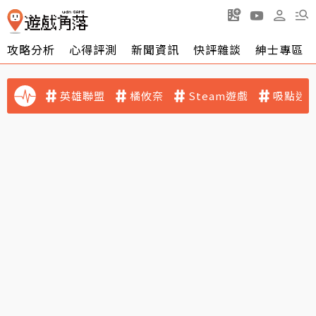
攻略分析
心得評測
新聞資訊
快評雜談
紳士專區
英雄聯盟
橘攸奈
Steam遊戲
吸點迷