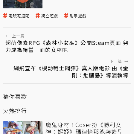
電玩宅速配
獨立遊戲
射擊遊戲
←
上一篇
超萌像素RPG《森林小女巫》公開Steam頁面 努
力成為獨當一面的女巫吧
下一篇
→
網飛宣布《機動戰士鋼彈》真人版電影 由《金
剛：骷髏島》導演執導
猜你喜歡
火熱排行
魔鬼身材！Coser扮《勝利女
神：妮姬》瑪律恰那泳裝造型