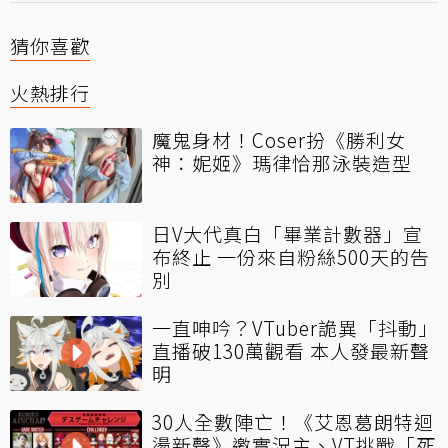
猜你喜歡
火熱排行
魔鬼身材！Coser扮《勝利女
神：妮姬》瑪律恰那泳裝造型
日V大代真白「畢業計數器」宣
布終止 一份來自粉絲500天的告
別
一直呻吟？VTuber詭異「抖動」
直播破130萬觀看 本人發最新聲
明
30人全數陣亡！《艾恩葛朗特迴
盪新聲》邀實況主、VT挑戰「死