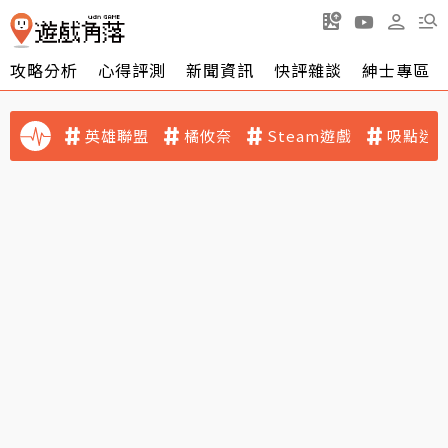
攻略分析
心得評測
新聞資訊
快評雜談
紳士專區
英雄聯盟
橘攸奈
Steam遊戲
吸點迷