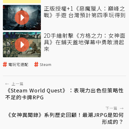
正版授權+1《惡魔獵人：巔峰之
戰》手遊 台灣預計第四季玩得到
2D手繪射擊《方格之力：女神面
具》在鋪天蓋地彈幕中勇敢滑起
來
電玩宅速配
Steam
←
上一篇
《Steam World Quest》：表現力出色但策略性
不足的卡牌RPG
下一篇
→
《女神異聞錄》系列歷史回顧！最潮JRPG是如何
形成的？