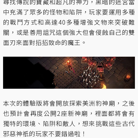
尋找傳說的寶藏和超凡的神力，黑暗的迷宮當
中充滿了眾多的怪物和陷阱，玩家要運用多種
的戰鬥方式和高達40多種增強文物來突破難
關，或是善用詛咒這個強大但會侵蝕自己的雙
面刃來面對招招致命的魔王。
本次的體驗版將會開放探索美洲豹神廟，之後
也預計會再度公開2座新神廟，裡面都將會有
獨特的環境、陷阱和敵人，想來挑戰這些古代
邪惡神祇的玩家不要錯過啦！