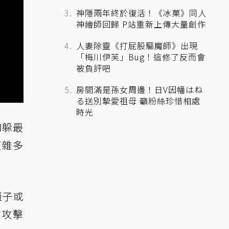
神隱兩年終於復活！《冰菓》同人
神繪師回歸 P站重新上傳大量創作
人妻除靈《打屁股驅魔師》出現
「梅川伊芙」Bug！這修了反而會
被負評吧
房間滿是孫女周邊！日V因幡はね
る送別摯愛祖母 籲粉絲珍惜相處
時光
夠躲最
複雜多
櫃子或
槍攻擊