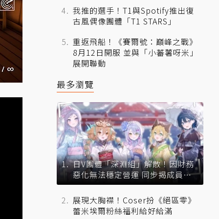
我推的選手！T1與Spotify推出復
古風偶像團體「T1 STARS」
重返飛船！《賽爾號：巔峰之戰》
8月12日開服 並與「小蕃薯呀米」
展開聯動
最多瀏覽
日V團體「深淵組」解散！因財務
惡化無法穩定營運 同步揭成員未
來去向
展現大胸襟！Coser扮《絕區零》
蕾米埃爾粉絲福利給好給滿