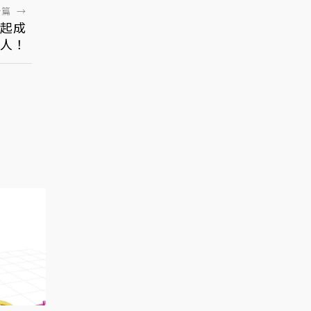
一篇
→
一起成
人！