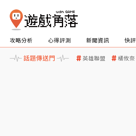
攻略分析
心得評測
新聞資訊
快評
話題傳送門
英雄聯盟
橘攸奈