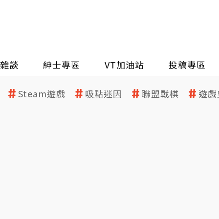
雜談
紳士專區
VT加油站
投稿專區
Steam遊戲
吸點迷因
聯盟戰棋
遊戲