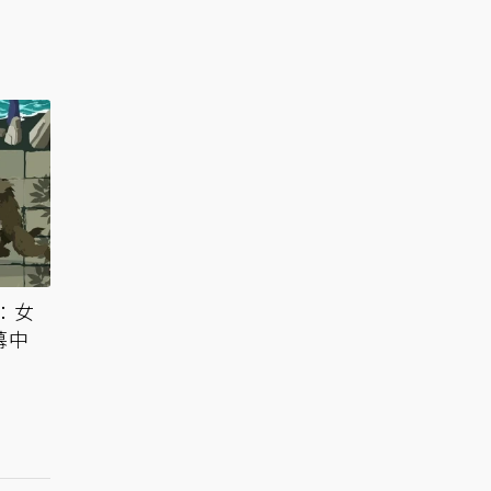
：女
幕中