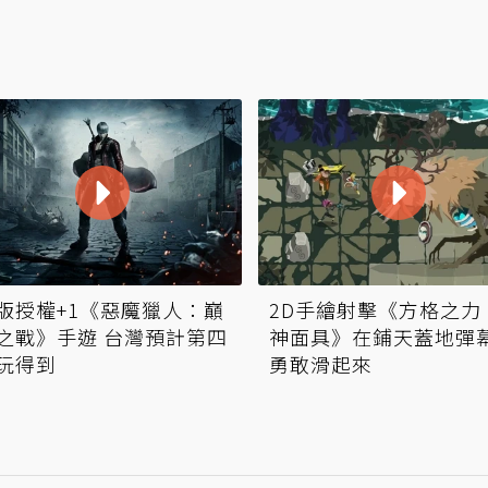
版授權+1《惡魔獵人：巔
2D手繪射擊《方格之力
之戰》手遊 台灣預計第四
神面具》在鋪天蓋地彈
玩得到
勇敢滑起來