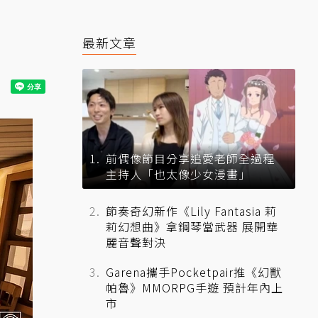
最新文章
前偶像節目分享追愛老師全過程
主持人「也太像少女漫畫」
節奏奇幻新作《Lily Fantasia 莉
莉幻想曲》拿鋼琴當武器 展開華
麗音聲對決
Garena攜手Pocketpair推《幻獸
帕魯》MMORPG手遊 預計年內上
市