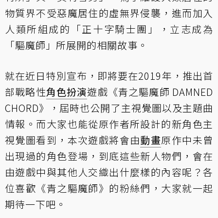
物質界不受惡魔居住的虛無界侵襲，進而加入
人類所組成的「正十字騎士團」，立志成為
「驅魔師」所展開的相關故事。
就在近日特別宣布，即將要在2019年，推出首
部戰略性
角色扮演
遊戲《青之驅魔師 DAMNED
CHORD》，屆時也公開了主視覺圖以及主題曲
情報。而大家也能從原作者所設計的新角色主
視覺圖看到，本次遊戲將會由
動畫
原作中未曾
出現過的角色登場，到底這些新人物們，會在
由遊戲中與其他人交織出什麼樣的內容呢？各
位喜歡《青之驅魔師》的粉絲們，大家就一起
期待一下吧。