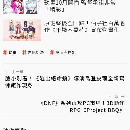
動畫10月開播 監督承諾非常
「精彩」
原班聲優全回歸！柚子社百萬名
作《千戀＊萬花》宣布動畫化
動畫
角色扮演
電玩宅速配
←
上一篇
膽小別看！《逃出絕命鎮》導演喬登皮爾全新驚
悚鉅作現身
下一篇
→
《DNF》系列再攻PC市場！3D動作
RPG《Project BBQ》