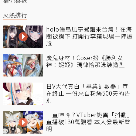
猜你喜歡
火熱排行
holo儒烏風亭螺鈿來台灣！在海
關被攔下 打開行李箱現場一陣尷
尬
魔鬼身材！Coser扮《勝利女
神：妮姬》瑪律恰那泳裝造型
日V大代真白「畢業計數器」宣
布終止 一份來自粉絲500天的告
別
一直呻吟？VTuber詭異「抖動」
直播破130萬觀看 本人發最新聲
明