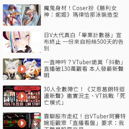
魔鬼身材！Coser扮《勝利女
神：妮姬》瑪律恰那泳裝造型
日V大代真白「畢業計數器」宣
布終止 一份來自粉絲500天的告
別
一直呻吟？VTuber詭異「抖動」
直播破130萬觀看 本人發最新聲
明
30人全數陣亡！《艾恩葛朗特迴
盪新聲》邀實況主、VT挑戰「死
亡模式」
靠聊股市走紅！台VTuber珂賽特
婉拒觀眾「直播看盤」要求：我