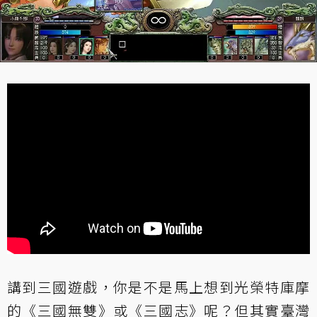
講到三國遊戲，你是不是馬上想到光榮特庫摩
的《三國無雙》或《三國志》呢？但其實臺灣