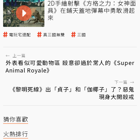
2D手繪射擊《方格之力：女神面
具》在鋪天蓋地彈幕中勇敢滑起
來
電玩宅速配
真三國無雙
三國
←
上一篇
外表看似可愛動物區 殺意卻過於常人的《Super
Animal Royale》
下一篇
→
《黎明死線》出「貞子」和「伽椰子」了？惡鬼
現身大開殺戒
猜你喜歡
火熱排行