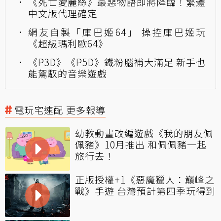
《死亡愛麗絲》最惡物語即將降臨！繁體
中文版代理確定
網友自製「庫巴姬64」 操控庫巴姬玩
《超級瑪利歐64》
《P3D》《P5D》鐵粉腦補大滿足 新手也
能駕馭的音樂遊戲
電玩宅速配 更多報導
幼教動畫改編遊戲《我的朋友佩
佩豬》10月推出 和佩佩豬一起
旅行去！
正版授權+1《惡魔獵人：巔峰之
戰》手遊 台灣預計第四季玩得到