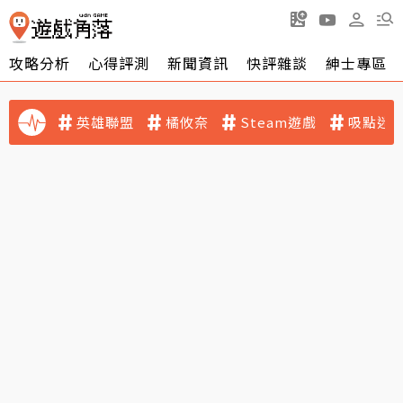
攻略分析
心得評測
新聞資訊
快評雜談
紳士專區
英雄聯盟
橘攸奈
Steam遊戲
吸點迷