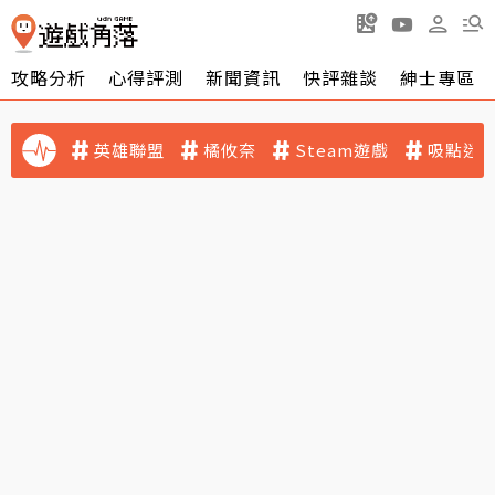
攻略分析
心得評測
新聞資訊
快評雜談
紳士專區
英雄聯盟
橘攸奈
Steam遊戲
吸點迷