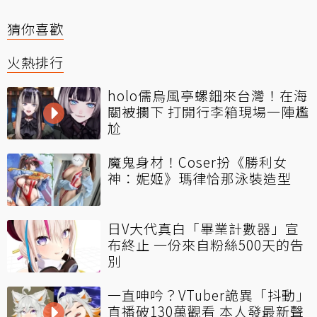
猜你喜歡
火熱排行
holo儒烏風亭螺鈿來台灣！在海
關被攔下 打開行李箱現場一陣尷
尬
魔鬼身材！Coser扮《勝利女
神：妮姬》瑪律恰那泳裝造型
日V大代真白「畢業計數器」宣
布終止 一份來自粉絲500天的告
別
一直呻吟？VTuber詭異「抖動」
直播破130萬觀看 本人發最新聲