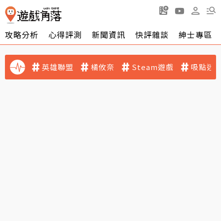
攻略分析
心得評測
新聞資訊
快評雜談
紳士專區
英雄聯盟
橘攸奈
Steam遊戲
吸點迷