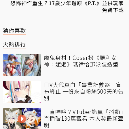
恐怖神作重生？17歲少年還原《P.T.》並供玩家
免費下載
猜你喜歡
火熱排行
魔鬼身材！Coser扮《勝利女
神：妮姬》瑪律恰那泳裝造型
日V大代真白「畢業計數器」宣
布終止 一份來自粉絲500天的告
別
一直呻吟？VTuber詭異「抖動」
直播破130萬觀看 本人發最新聲
明