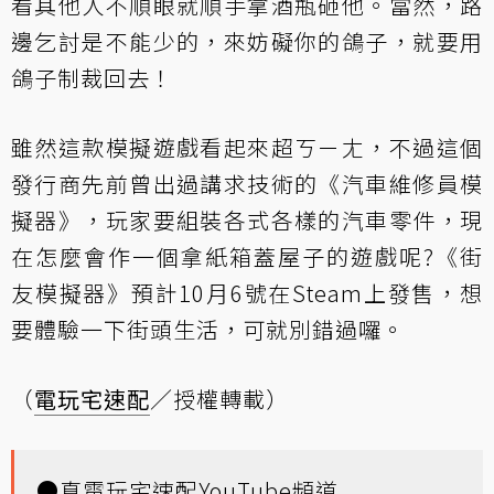
看其他人不順眼就順手拿酒瓶砸他。當然，路
邊乞討是不能少的，來妨礙你的鴿子，就要用
鴿子制裁回去！
雖然這款模擬遊戲看起來超ㄎㄧㄤ，不過這個
發行商先前曾出過講求技術的《汽車維修員模
擬器》，玩家要組裝各式各樣的汽車零件，現
在怎麼會作一個拿紙箱蓋屋子的遊戲呢?《街
友模擬器》預計10月6號在Steam上發售，想
要體驗一下街頭生活，可就別錯過囉。
（
電玩宅速配
／授權轉載）
●
真電玩宅速配YouTube頻道