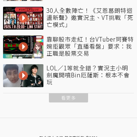
30人全數陣亡！《艾恩葛朗特迴
盪新聲》邀實況主、VT挑戰「死
亡模式」
靠聊股市走紅！台VTuber珂賽特
婉拒觀眾「直播看盤」要求：我
正職是股票交易
LOL／1等就全錯？實況主小明
劍魔開噴Bin厄薩斯：根本不會
玩
看更多