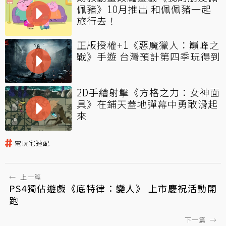
佩豬》10月推出 和佩佩豬一起
旅行去！
正版授權+1《惡魔獵人：巔峰之
戰》手遊 台灣預計第四季玩得到
2D手繪射擊《方格之力：女神面
具》在鋪天蓋地彈幕中勇敢滑起
來
電玩宅速配
←
上一篇
PS4獨佔遊戲《底特律：變人》 上市慶祝活動開
跑
下一篇
→