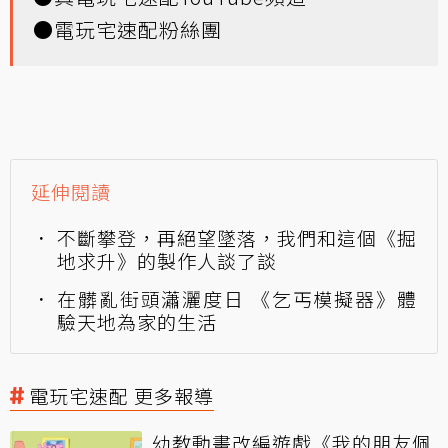
●
電玩宅速配粉絲團
延伸閱讀
不斷攀登，再絕望墜落，我們和這個《掘
地求升》的製作人談了談
在髒亂街頭瀟灑度日 《乞丐模擬器》體
驗天地為家的生活
電玩宅速配 更多報導
幼教動畫改編遊戲《我的朋友佩