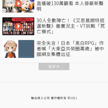
直播破130萬觀看 本人發最新聲
明
30人全數陣亡！《艾恩葛朗特迴
盪新聲》邀實況主、VT挑戰「死
亡模式」
完全失言！日本「黑白RPG」作
者喊「大東亞共榮圈萬歲」被中
國網友集體出征
看更多
聯合線上公司 著作權所有 ©2021