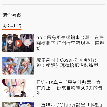
猜你喜歡
火熱排行
holo儒烏風亭螺鈿來台灣！在海
關被攔下 打開行李箱現場一陣尷
尬
魔鬼身材！Coser扮《勝利女
神：妮姬》瑪律恰那泳裝造型
日V大代真白「畢業計數器」宣
布終止 一份來自粉絲500天的告
別
一直呻吟？VTuber詭異「抖動」