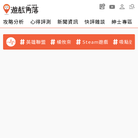
攻略分析
心得評測
新聞資訊
快評雜談
紳士專區
英雄聯盟
橘攸奈
Steam遊戲
吸點迷