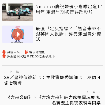
Niconico慶祝聲優小倉唯出道17
周年 重溫早期初音舞蹈影片
最強世足反指標？「初音未來不
跟英國人說話」經典迷因意外復
活
初音未來
電玩宅速配
夢王國與沉睡中的100位王子殿下
←
上一篇
SV／星神傳說新卡：主教獲優秀導師卡，巫師可
偷七職牌
下一篇
→
《方舟公園》、《方塊方舟》魅力席捲電玩展 知
名實況主與玩家現場同樂