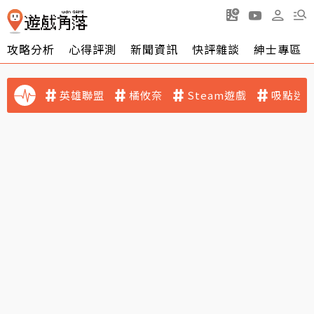
攻略分析
心得評測
新聞資訊
快評雜談
紳士專區
英雄聯盟
橘攸奈
Steam遊戲
吸點迷