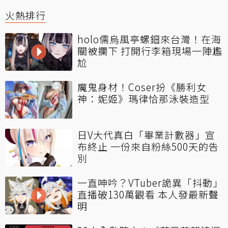
火熱排行
holo儒烏風亭螺鈿來台灣！在海
關被攔下 打開行李箱現場一陣尷
尬
魔鬼身材！Coser扮《勝利女
神：妮姬》瑪律恰那泳裝造型
日V大代真白「畢業計數器」宣
布終止 一份來自粉絲500天的告
別
一直呻吟？VTuber詭異「抖動」
直播破130萬觀看 本人發最新聲
明