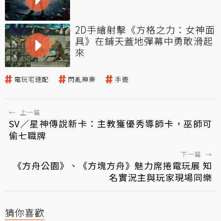
2D手繪射擊《方格之力：女神面
具》在鋪天蓋地彈幕中勇敢滑起
來
電玩宅速配
閃亂神樂
手遊
←
上一篇
SV／星神傳說新卡：主教獲優秀導師卡，巫師可
偷七職牌
下一篇
→
《方舟公園》、《方塊方舟》魅力席捲電玩展 知
名實況主與玩家現場同樂
猜你喜歡