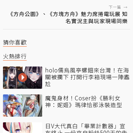
下一篇
→
《方舟公園》、《方塊方舟》魅力席捲電玩展 知
名實況主與玩家現場同樂
猜你喜歡
火熱排行
holo儒烏風亭螺鈿來台灣！在海
關被攔下 打開行李箱現場一陣尷
尬
魔鬼身材！Coser扮《勝利女
神：妮姬》瑪律恰那泳裝造型
日V大代真白「畢業計數器」宣
布終止 一份來自粉絲500天的告