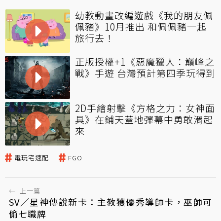
幼教動畫改編遊戲《我的朋友佩
佩豬》10月推出 和佩佩豬一起
旅行去！
正版授權+1《惡魔獵人：巔峰之
戰》手遊 台灣預計第四季玩得到
2D手繪射擊《方格之力：女神面
具》在鋪天蓋地彈幕中勇敢滑起
來
電玩宅速配
FGO
←
上一篇
SV／星神傳說新卡：主教獲優秀導師卡，巫師可
偷七職牌