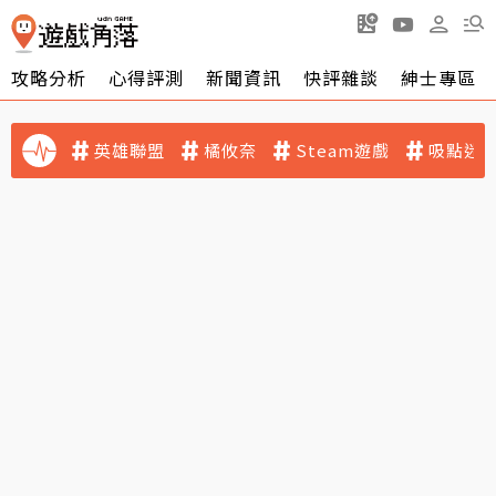
攻略分析
心得評測
新聞資訊
快評雜談
紳士專區
英雄聯盟
橘攸奈
Steam遊戲
吸點迷