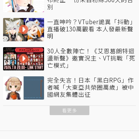
別
一直呻吟？VTuber詭異「抖動」
直播破130萬觀看 本人發最新聲
明
30人全數陣亡！《艾恩葛朗特迴
盪新聲》邀實況主、VT挑戰「死
亡模式」
完全失言！日本「黑白RPG」作
者喊「大東亞共榮圈萬歲」被中
國網友集體出征
看更多