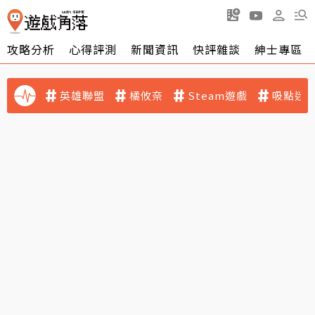
攻略分析
心得評測
新聞資訊
快評雜談
紳士專區
英雄聯盟
橘攸奈
Steam遊戲
吸點迷