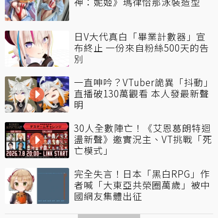
神：妮姬》瑪律恰那泳裝造型
日V大代真白「畢業計數器」宣
布終止 一份來自粉絲500天的告
別
一直呻吟？VTuber詭異「抖動」
直播破130萬觀看 本人發最新聲
明
30人全數陣亡！《艾恩葛朗特迴
盪新聲》邀實況主、VT挑戰「死
亡模式」
完全失言！日本「黑白RPG」作
者喊「大東亞共榮圈萬歲」被中
國網友集體出征