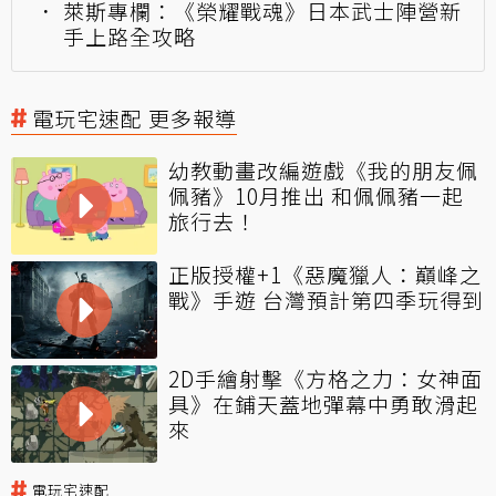
萊斯專欄：《榮耀戰魂》日本武士陣營新
手上路全攻略
電玩宅速配 更多報導
幼教動畫改編遊戲《我的朋友佩
佩豬》10月推出 和佩佩豬一起
旅行去！
正版授權+1《惡魔獵人：巔峰之
戰》手遊 台灣預計第四季玩得到
2D手繪射擊《方格之力：女神面
具》在鋪天蓋地彈幕中勇敢滑起
來
電玩宅速配