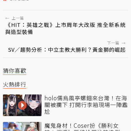
←
上一篇
《HIT：英雄之戰》上市周年大改版 推全新系統
與造型裝備
下一篇
→
SV／趨勢分析：中立主教大勝利？黃金獅的崛起
猜你喜歡
火熱排行
holo儒烏風亭螺鈿來台灣！在海
關被攔下 打開行李箱現場一陣尷
尬
魔鬼身材！Coser扮《勝利女