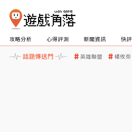
攻略分析
心得評測
新聞資訊
快評
話題傳送門
英雄聯盟
橘攸奈