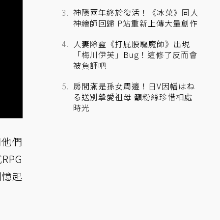
神隱兩年終於復活！《冰菓》同人
神繪師回歸 P站重新上傳大量創作
人妻除靈《打屁股驅魔師》出現
「梅川伊芙」Bug！這修了反而會
被負評吧
房間滿是孫女周邊！日V因幡はね
る送別摯愛祖母 籲粉絲珍惜相處
時光
同他們
RPG
回憶起