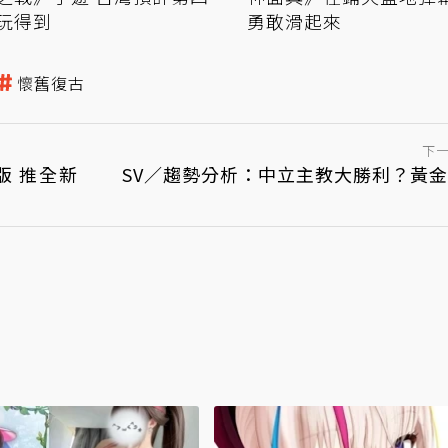
玩得到
勇敢滑起來
懷舊復古
下
版 推全新
SV／趨勢分析：中立主教大勝利？黃