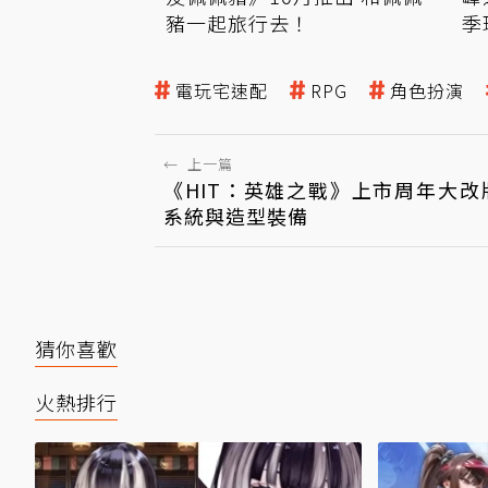
豬一起旅行去！
季
電玩宅速配
RPG
角色扮演
←
上一篇
《HIT：英雄之戰》上市周年大改
系統與造型裝備
猜你喜歡
火熱排行