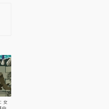
：女
幕中