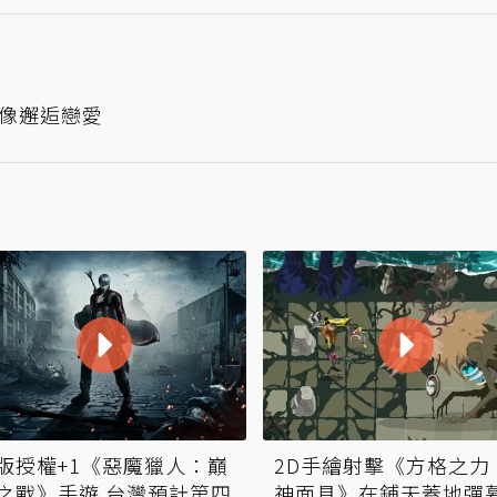
像邂逅戀愛
版授權+1《惡魔獵人：巔
2D手繪射擊《方格之力
之戰》手遊 台灣預計第四
神面具》在鋪天蓋地彈