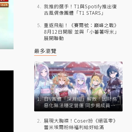
我推的選手！T1與Spotify推出復
古風偶像團體「T1 STARS」
重返飛船！《賽爾號：巔峰之戰》
8月12日開服 並與「小蕃薯呀米」
展開聯動
最多瀏覽
日V團體「深淵組」解散！因財務
惡化無法穩定營運 同步揭成員未
來去向
展現大胸襟！Coser扮《絕區零》
蕾米埃爾粉絲福利給好給滿