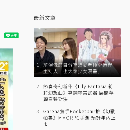
最新文章
前偶像節目分享追愛老師全過程
主持人「也太像少女漫畫」
節奏奇幻新作《Lily Fantasia 莉
莉幻想曲》拿鋼琴當武器 展開華
麗音聲對決
Garena攜手Pocketpair推《幻獸
帕魯》MMORPG手遊 預計年內上
市