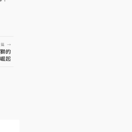
一篇
→
金獅的
崛起