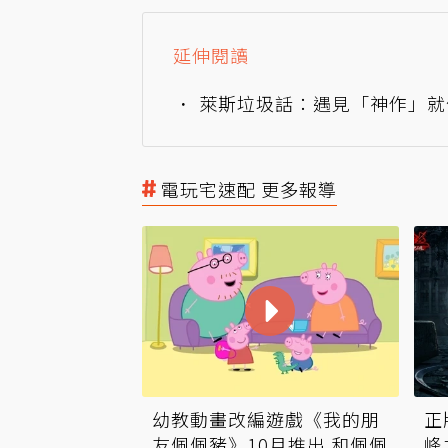
延伸閱讀
萊斯垃圾話：遇見「神作」就
電玩宅速配 更多報導
幼教動畫改編遊戲《我的朋
正
友佩佩豬》10月推出 和佩佩
峰