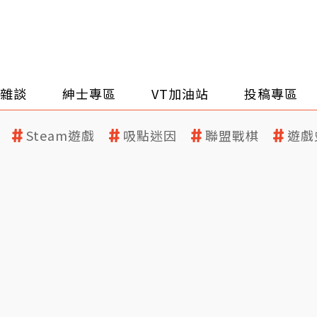
雜談
紳士專區
VT加油站
投稿專區
Steam遊戲
吸點迷因
聯盟戰棋
遊戲