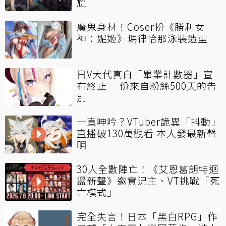
尬
魔鬼身材！Coser扮《勝利女
神：妮姬》瑪律恰那泳裝造型
日V大代真白「畢業計數器」宣
布終止 一份來自粉絲500天的告
別
一直呻吟？VTuber詭異「抖動」
直播破130萬觀看 本人發最新聲
明
30人全數陣亡！《艾恩葛朗特迴
盪新聲》邀實況主、VT挑戰「死
亡模式」
完全失言！日本「黑白RPG」作