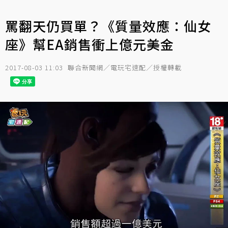
罵翻天仍買單？《質量效應：仙女
座》幫EA銷售衝上億元美金
2017-08-03 11:03
聯合新聞網／電玩宅速配／授權轉載