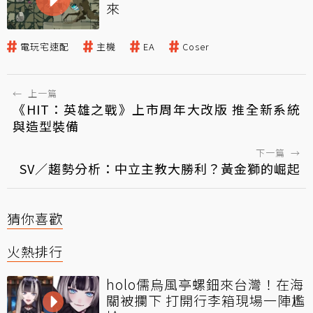
來
電玩宅速配
主機
EA
Coser
←
上一篇
《HIT：英雄之戰》上市周年大改版 推全新系統
與造型裝備
下一篇
→
SV／趨勢分析：中立主教大勝利？黃金獅的崛起
猜你喜歡
火熱排行
holo儒烏風亭螺鈿來台灣！在海
關被攔下 打開行李箱現場一陣尷