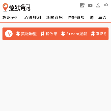
攻略分析
心得評測
新聞資訊
快評雜談
紳士專區
英雄聯盟
橘攸奈
Steam遊戲
吸點迷