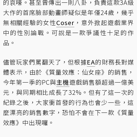
的哀嚎。甚至曾傳出一則八卦，負責這款3A級
大作的首席臉部動畫師疑似是年僅24歲，幾乎
無相關經驗的女性
Coser
，意外掀起遊戲業界
中的性別論戰。可說是一款爭議性十足的作
品。
儘管玩家們罵翻天了，但根據
EA
的財務長對媒
體表示，由於《質量效應：仙女座》的銷售，
今年第一季的PC與
主機
遊戲銷售額超過一億美
元，與同期相比成長了32%。但有了這一次的
紀錄之後，大家衝首發的行為也會少一些，這
麼漂亮的銷售數字，恐怕不會在下一款《質量
效應》中出現囉。