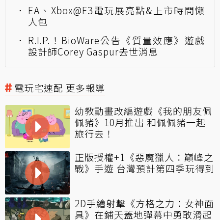
EA、Xbox@E3電玩展亮點&上市時間懶
人包
R.I.P.！BioWare公告《質量效應》遊戲
設計師Corey Gaspur去世消息
電玩宅速配 更多報導
幼教動畫改編遊戲《我的朋友佩
佩豬》10月推出 和佩佩豬一起
旅行去！
正版授權+1《惡魔獵人：巔峰之
戰》手遊 台灣預計第四季玩得到
2D手繪射擊《方格之力：女神面
具》在鋪天蓋地彈幕中勇敢滑起