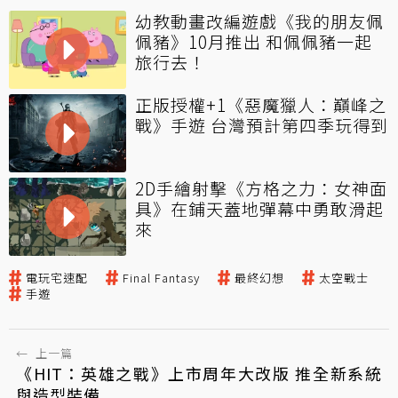
幼教動畫改編遊戲《我的朋友佩
佩豬》10月推出 和佩佩豬一起
旅行去！
正版授權+1《惡魔獵人：巔峰之
戰》手遊 台灣預計第四季玩得到
2D手繪射擊《方格之力：女神面
具》在鋪天蓋地彈幕中勇敢滑起
來
電玩宅速配
Final Fantasy
最終幻想
太空戰士
手遊
←
上一篇
《HIT：英雄之戰》上市周年大改版 推全新系統
與造型裝備