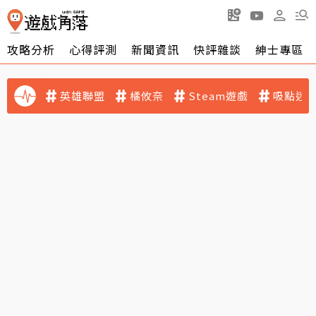
攻略分析
心得評測
新聞資訊
快評雜談
紳士專區
英雄聯盟
橘攸奈
Steam遊戲
吸點迷