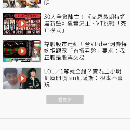
明
30人全數陣亡！《艾恩葛朗特迴
盪新聲》邀實況主、VT挑戰「死
亡模式」
靠聊股市走紅！台VTuber珂賽特
婉拒觀眾「直播看盤」要求：我
正職是股票交易
LOL／1等就全錯？實況主小明
劍魔開噴Bin厄薩斯：根本不會
玩
看更多