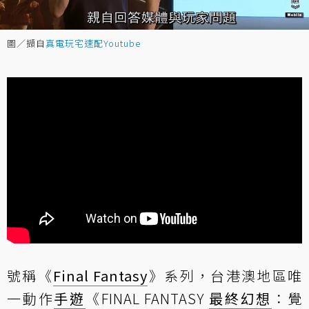
圖／擷自
真電玩宅速配Youtube
號稱《
Final Fantasy
》系列，台港澳地區唯
一動作
手遊
《FINAL FANTASY
最終幻想
：覺