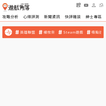
攻略分析
心得評測
新聞資訊
快評雜談
紳士專區
英雄聯盟
橘攸奈
Steam遊戲
吸點迷