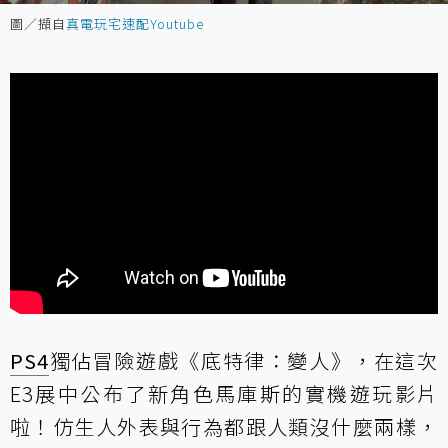
圖／擷自
真電玩宅速配Youtube
PS4
獨佔冒險遊戲《底特律：變人》，在這次
E3展中公布了新角色馬庫斯的實機遊玩影片
啦！仿生人外表與行為都跟人類沒什麼兩樣，