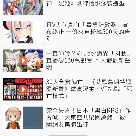
神：妮姬》瑪律恰那泳裝造型
日V大代真白「畢業計數器」宣
布終止 一份來自粉絲500天的告
別
一直呻吟？VTuber詭異「抖動」
直播破130萬觀看 本人發最新聲
明
30人全數陣亡！《艾恩葛朗特迴
盪新聲》邀實況主、VT挑戰「死
亡模式」
完全失言！日本「黑白RPG」作
者喊「大東亞共榮圈萬歲」被中
國網友集體出征