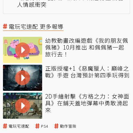
人情感衝突
電玩宅速配 更多報導
幼教動畫改編遊戲《我的朋友佩
佩豬》10月推出 和佩佩豬一起
旅行去！
正版授權+1《惡魔獵人：巔峰之
戰》手遊 台灣預計第四季玩得到
2D手繪射擊《方格之力：女神面
具》在鋪天蓋地彈幕中勇敢滑起
來
電玩宅速配
PS4
動作冒險