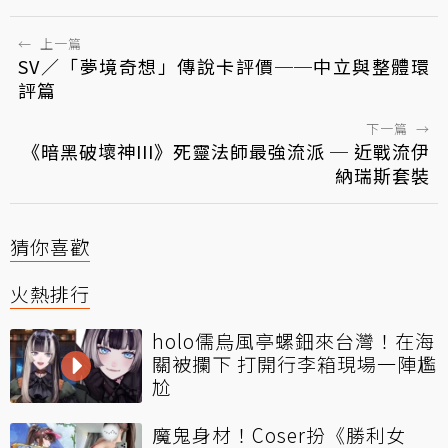
←
上一篇
SV／「夢境奇想」傳說卡評價──中立與整體環
評篇
下一篇
→
《暗黑破壞神III》死靈法師最強流派 ─ 近戰流伊
納瑞斯套裝
猜你喜歡
火熱排行
holo儒烏風亭螺鈿來台灣！在海
關被攔下 打開行李箱現場一陣尷
尬
魔鬼身材！Coser扮《勝利女