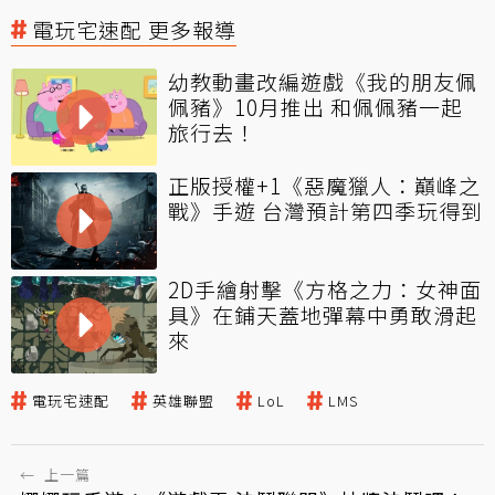
電玩宅速配 更多報導
幼教動畫改編遊戲《我的朋友佩
佩豬》10月推出 和佩佩豬一起
旅行去！
正版授權+1《惡魔獵人：巔峰之
戰》手遊 台灣預計第四季玩得到
2D手繪射擊《方格之力：女神面
具》在鋪天蓋地彈幕中勇敢滑起
來
電玩宅速配
英雄聯盟
LoL
LMS
←
上一篇