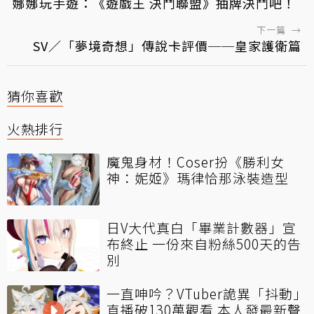
娜娜玩手遊：《遊戲王 決鬥聯盟》抽牌決鬥吧！
下一篇
→
SV／「夢境奇想」傳說卡評價──皇家護衛篇
猜你喜歡
火熱排行
魔鬼身材！Coser扮《勝利女
神：妮姬》瑪律恰那泳裝造型
日V大代真白「畢業計數器」宣
布終止 一份來自粉絲500天的告
別
一直呻吟？VTuber詭異「抖動」
直播破130萬觀看 本人發最新聲