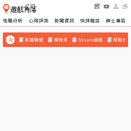
攻略分析
心得評測
新聞資訊
快評雜談
紳士專區
英雄聯盟
橘攸奈
Steam遊戲
吸點迷