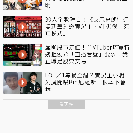
明
30人全數陣亡！《艾恩葛朗特迴
盪新聲》邀實況主、VT挑戰「死
亡模式」
靠聊股市走紅！台VTuber珂賽特
婉拒觀眾「直播看盤」要求：我
正職是股票交易
LOL／1等就全錯？實況主小明
劍魔開噴Bin厄薩斯：根本不會
玩
看更多