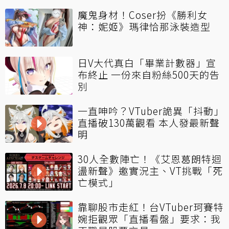
魔鬼身材！Coser扮《勝利女
神：妮姬》瑪律恰那泳裝造型
日V大代真白「畢業計數器」宣
布終止 一份來自粉絲500天的告
別
一直呻吟？VTuber詭異「抖動」
直播破130萬觀看 本人發最新聲
明
30人全數陣亡！《艾恩葛朗特迴
盪新聲》邀實況主、VT挑戰「死
亡模式」
靠聊股市走紅！台VTuber珂賽特
婉拒觀眾「直播看盤」要求：我