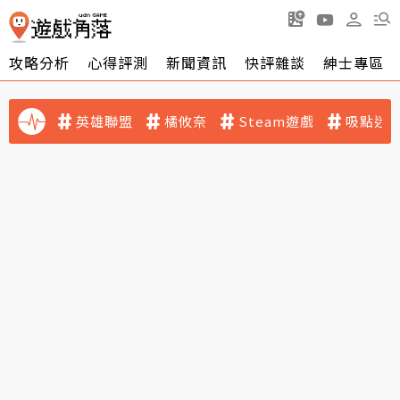
攻略分析
心得評測
新聞資訊
快評雜談
紳士專區
英雄聯盟
橘攸奈
Steam遊戲
吸點迷