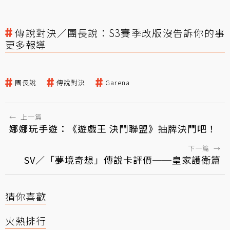
傳說對決／團長說：S3賽季改版沒告訴你的事
更多報導
團長說
傳說對決
Garena
←
上一篇
娜娜玩手遊：《遊戲王 決鬥聯盟》抽牌決鬥吧！
下一篇
→
SV／「夢境奇想」傳說卡評價──皇家護衛篇
猜你喜歡
火熱排行