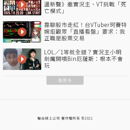
盪新聲》邀實況主、VT挑戰「死
亡模式」
靠聊股市走紅！台VTuber珂賽特
婉拒觀眾「直播看盤」要求：我
正職是股票交易
LOL／1等就全錯？實況主小明
劍魔開噴Bin厄薩斯：根本不會
玩
看更多
聯合線上公司 著作權所有 ©2021