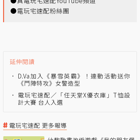
●
真電玩宅速配YouTube頻道
●
電玩宅速配粉絲團
延伸閱讀
D.Va加入《暴雪英霸》！連動活動送你
《鬥陣特攻》女警造型
電玩宅速配／「任天堂X優衣庫」T恤設
計大賽 台人入選
電玩宅速配 更多報導
幼教動畫改編遊戲《我的朋友佩