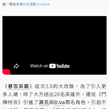
圖／擷自
真電玩宅速配Youtube
《
暴雪英霸
》這次2.0的大改版，為了引入更
多人潮，除了大方送出20名英雄外，還從《鬥
陣特攻》引進了
源氏
與
D.Va
兩名角色，引起不