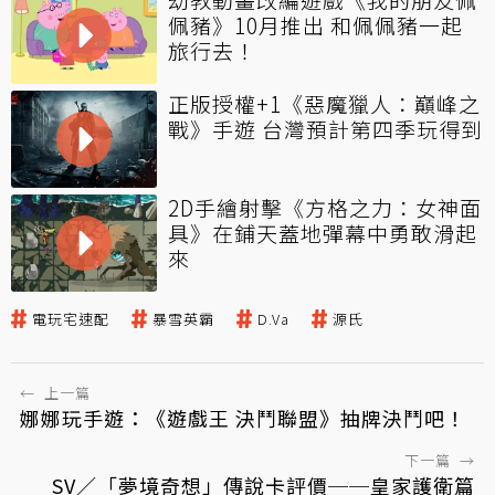
佩豬》10月推出 和佩佩豬一起
旅行去！
正版授權+1《惡魔獵人：巔峰之
戰》手遊 台灣預計第四季玩得到
2D手繪射擊《方格之力：女神面
具》在鋪天蓋地彈幕中勇敢滑起
來
電玩宅速配
暴雪英霸
D.Va
源氏
←
上一篇
娜娜玩手遊：《遊戲王 決鬥聯盟》抽牌決鬥吧！
下一篇
→
SV／「夢境奇想」傳說卡評價──皇家護衛篇