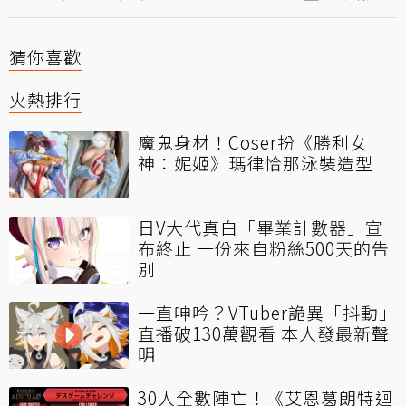
猜你喜歡
火熱排行
魔鬼身材！Coser扮《勝利女
神：妮姬》瑪律恰那泳裝造型
日V大代真白「畢業計數器」宣
布終止 一份來自粉絲500天的告
別
一直呻吟？VTuber詭異「抖動」
直播破130萬觀看 本人發最新聲
明
30人全數陣亡！《艾恩葛朗特迴