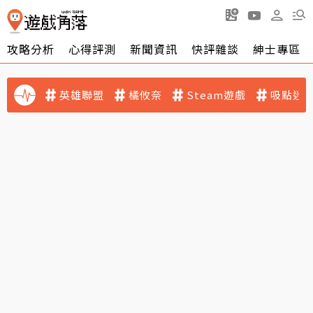
攻略分析
心得評測
新聞資訊
快評雜談
紳士專區
英雄聯盟
橘攸奈
Steam遊戲
吸點迷