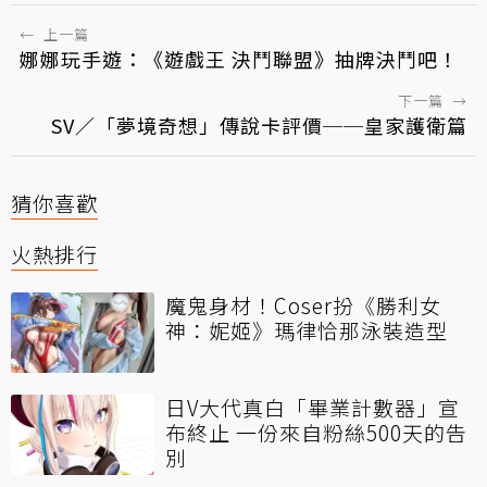
←
上一篇
娜娜玩手遊：《遊戲王 決鬥聯盟》抽牌決鬥吧！
下一篇
→
SV／「夢境奇想」傳說卡評價──皇家護衛篇
猜你喜歡
火熱排行
魔鬼身材！Coser扮《勝利女
神：妮姬》瑪律恰那泳裝造型
日V大代真白「畢業計數器」宣
布終止 一份來自粉絲500天的告
別