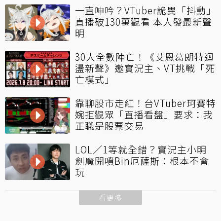
一直呻吟？VTuber詭異「抖動」
直播破130萬觀看 本人發最新聲
明
30人全數陣亡！《艾恩葛朗特迴
盪新聲》邀實況主、VT挑戰「死
亡模式」
靠聊股市走紅！台VTuber珂賽特
婉拒觀眾「直播看盤」要求：我
正職是股票交易
LOL／1等就全錯？實況主小明
劍魔開噴Bin厄薩斯：根本不會
玩
看更多