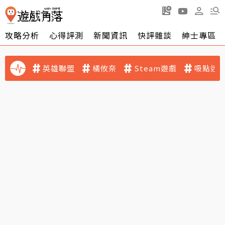
攻略分析
心得評測
新聞資訊
快評雜談
紳士專區
英雄聯盟
橘攸奈
Steam遊戲
吸點迷