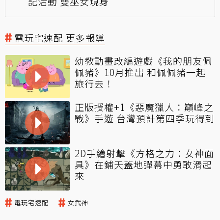
記活動 雙巫女現身
電玩宅速配 更多報導
幼教動畫改編遊戲《我的朋友佩
佩豬》10月推出 和佩佩豬一起
旅行去！
正版授權+1《惡魔獵人：巔峰之
戰》手遊 台灣預計第四季玩得到
2D手繪射擊《方格之力：女神面
具》在鋪天蓋地彈幕中勇敢滑起
來
電玩宅速配
女武神