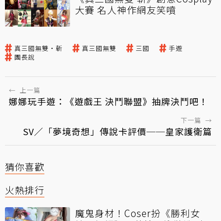
大賽 名人神作網友笑噴
真三國無雙・斬
真三國無雙
三國
手遊
團長說
←
上一篇
娜娜玩手遊：《遊戲王 決鬥聯盟》抽牌決鬥吧！
下一篇
→
SV／「夢境奇想」傳說卡評價──皇家護衛篇
猜你喜歡
火熱排行
魔鬼身材！Coser扮《勝利女