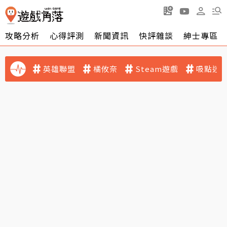
攻略分析
心得評測
新聞資訊
快評雜談
紳士專區
英雄聯盟
橘攸奈
Steam遊戲
吸點迷