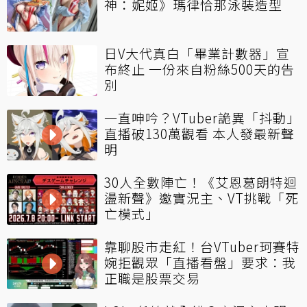
神：妮姬》瑪律恰那泳裝造型
日V大代真白「畢業計數器」宣
布終止 一份來自粉絲500天的告
別
一直呻吟？VTuber詭異「抖動」
直播破130萬觀看 本人發最新聲
明
30人全數陣亡！《艾恩葛朗特迴
盪新聲》邀實況主、VT挑戰「死
亡模式」
靠聊股市走紅！台VTuber珂賽特
婉拒觀眾「直播看盤」要求：我
正職是股票交易