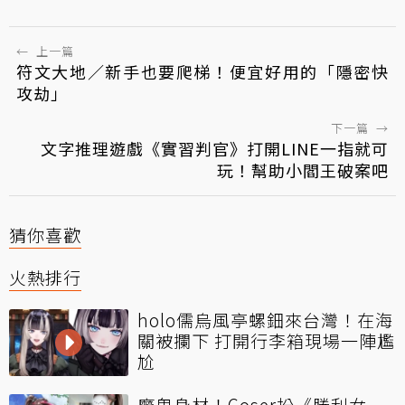
←
上一篇
符文大地／新手也要爬梯！便宜好用的「隱密快
攻劫」
下一篇
→
文字推理遊戲《實習判官》打開LINE一指就可
玩！幫助小閻王破案吧
猜你喜歡
火熱排行
holo儒烏風亭螺鈿來台灣！在海
關被攔下 打開行李箱現場一陣尷
尬
魔鬼身材！Coser扮《勝利女