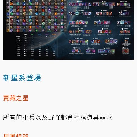
新星系登場
寶藏之星
所有的小兵以及野怪都會掉落道具晶球
星團錦簇