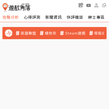
攻略分析
心得評測
新聞資訊
快評雜談
紳士專區
英雄聯盟
橘攸奈
Steam遊戲
吸點迷