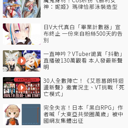
神：妮姬》瑪律恰那泳裝造型
日V大代真白「畢業計數器」宣
布終止 一份來自粉絲500天的告
別
一直呻吟？VTuber詭異「抖動」
直播破130萬觀看 本人發最新聲
明
30人全數陣亡！《艾恩葛朗特迴
盪新聲》邀實況主、VT挑戰「死
亡模式」
完全失言！日本「黑白RPG」作
者喊「大東亞共榮圈萬歲」被中
國網友集體出征