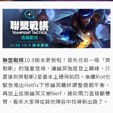
聯盟戰棋
10.9版本更新啦！首先在前一版「齊
勒斯」的隆重登場，讓幽冥強度登上巔峰，只
要搶到齊勒斯2星基本上穩保前四。後續Riot也
緊急推出Hotfix下修幽冥羈絆調整遊戲平衡，
再加上這版幽冥又被Nerf，連砍兩刀直接斷雙
臂，看來大家得從其他陣容中找尋新出路了。