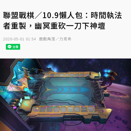
聯盟戰棋／10.9懶人包：時間執法
者重製，幽冥重砍一刀下神壇
2020-05-01 01:54
遊戲角落／力克希