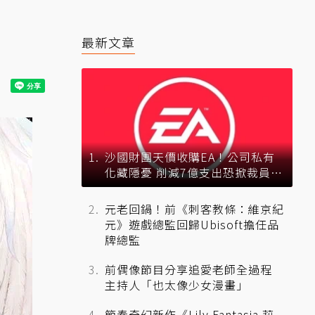
最新文章
沙國財團天價收購EA！公司私有
化藏隱憂 削減7億支出恐掀裁員風
暴？
元老回鍋！前《刺客教條：維京紀
元》遊戲總監回歸Ubisoft擔任品
牌總監
前偶像節目分享追愛老師全過程
主持人「也太像少女漫畫」
節奏奇幻新作《Lily Fantasia 莉