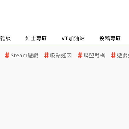
雜談
紳士專區
VT加油站
投稿專區
Steam遊戲
吸點迷因
聯盟戰棋
遊戲