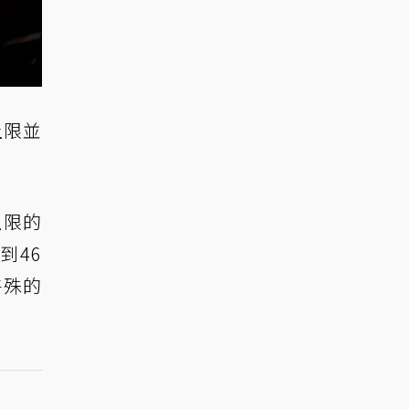
上限並
上限的
到46
特殊的