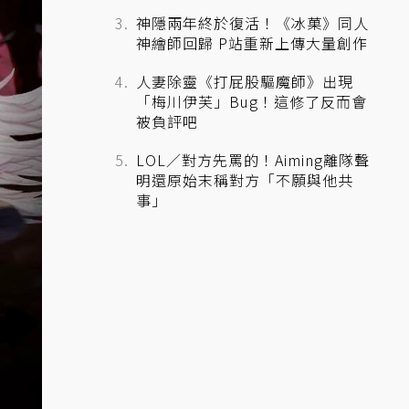
神隱兩年終於復活！《冰菓》同人
神繪師回歸 P站重新上傳大量創作
人妻除靈《打屁股驅魔師》出現
「梅川伊芙」Bug！這修了反而會
被負評吧
LOL／對方先罵的！Aiming離隊聲
明還原始末稱對方「不願與他共
事」