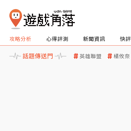
攻略分析
心得評測
新聞資訊
快評
話題傳送門
英雄聯盟
橘攸奈