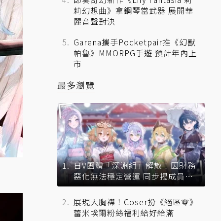
莉幻想曲》拿鋼琴當武器 展開華
麗音聲對決
Garena攜手Pocketpair推《幻獸
帕魯》MMORPG手遊 預計年內上
市
最多瀏覽
日V團體「深淵組」解散！因財務
惡化無法穩定營運 同步揭成員未
來去向
展現大胸襟！Coser扮《絕區零》
蕾米埃爾粉絲福利給好給滿