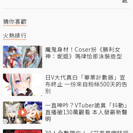
跑
猜你喜歡
火熱排行
魔鬼身材！Coser扮《勝利女
神：妮姬》瑪律恰那泳裝造型
日V大代真白「畢業計數器」宣
布終止 一份來自粉絲500天的告
別
一直呻吟？VTuber詭異「抖動」
直播破130萬觀看 本人發最新聲
明
30人全數陣亡！《艾恩葛朗特迴