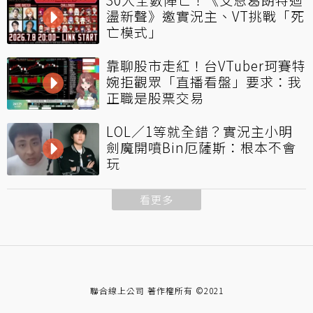
盪新聲》邀實況主、VT挑戰「死
亡模式」
靠聊股市走紅！台VTuber珂賽特
婉拒觀眾「直播看盤」要求：我
正職是股票交易
LOL／1等就全錯？實況主小明
劍魔開噴Bin厄薩斯：根本不會
玩
看更多
聯合線上公司 著作權所有 ©2021