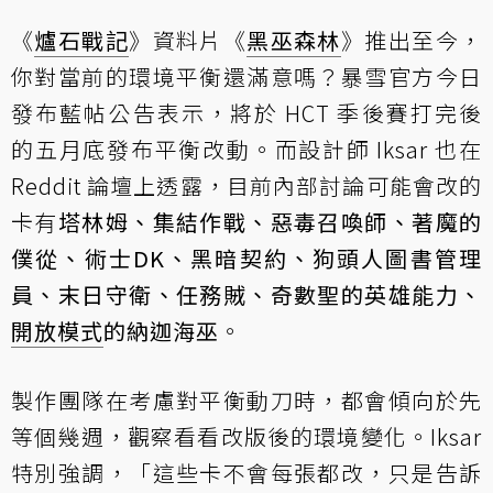
《
爐石戰記
》資料片《
黑巫森林
》推出至今，
你對當前的環境平衡還滿意嗎？暴雪官方今日
發布
藍帖公告
表示，將於 HCT 季後賽打完後
的五月底發布平衡改動。而設計師 Iksar 也在
Reddit 論壇上透露
，目前內部討論可能會改的
卡有
塔林姆、集結作戰、惡毒召喚師、著魔的
僕從、術士DK、黑暗契約、狗頭人圖書管理
員、末日守衛、任務賊、奇數聖的英雄能力、
開放模式
的納迦海巫
。
製作團隊在考慮對平衡動刀時，都會傾向於先
等個幾週，觀察看看改版後的環境變化。Iksar
特別強調，「這些卡不會每張都改，只是告訴