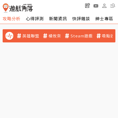
攻略分析
心得評測
新聞資訊
快評雜談
紳士專區
英雄聯盟
橘攸奈
Steam遊戲
吸點迷