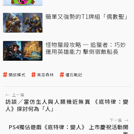
簡單又強勢的T1牌組「偶數聖」
怪物獵殺攻略 ─ 追獵者：巧妙
運用英雄能力 擊倒宿敵船長
開放模式
黑巫森林
爐石戰記
←
上一篇
訪談／當仿生人與人類幾近無異 《底特律：變
人》探討何為「人」
下一篇
→
PS4獨佔遊戲《底特律：變人》 上市慶祝活動開