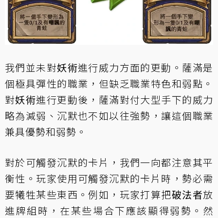
我們並未對
妖術
進行威力方面的更動。薩滿是
個極具彈性的職業，但缺乏職業特色和弱點。
對
妖術
進行更動後，薩滿對付大型手下的威力
略為減弱、沉默也不如以往強勢，讓這個職業
兼具優勢和弱勢。
對於可觸發沉默的卡片，我們一向都注意其平
衡性。玩家使用可觸發沉默的卡片時，勢必需
要犧牲某些東西。例如，玩家打算把
破法者
放
進牌組時，在某些場合下應該顯得弱勢。然