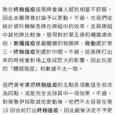
敗在
終極瘟疫
這張牌會讓人感到相當不舒服，
因此本團隊曾討論予以更動。不過，在我們從
統計資料瞭解各牌在牌組中的效率，並與牌組
中其他牌比較後，發現對於翠玉德和嘲諷德來
說，
散播瘟疫
是最關鍵的致勝牌、
啟動
處於第
三，
終極瘟疫
則處於中間。不過，這張牌打出
來的時候會對場上造成巨大的影響，因此玩家
的「體感強度」和數據不太一致。
我們曾考慮把
終極瘟疫
的五點各項數值全部改
為四點，或是完全去除其中一項效果。不過，
對德魯伊採取其他更動後，他們不太容易在第
10 回合前打出
終極瘟疫
，因此最後決定不予更