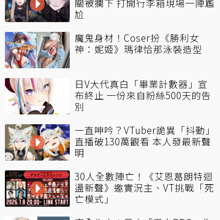
關被攔下 打開行李箱現場一陣尷
尬
魔鬼身材！Coser扮《勝利女
神：妮姬》瑪律恰那泳裝造型
日V大代真白「畢業計數器」宣
布終止 一份來自粉絲500天的告
別
一直呻吟？VTuber詭異「抖動」
直播破130萬觀看 本人發最新聲
明
30人全數陣亡！《艾恩葛朗特迴
盪新聲》邀實況主、VT挑戰「死
亡模式」