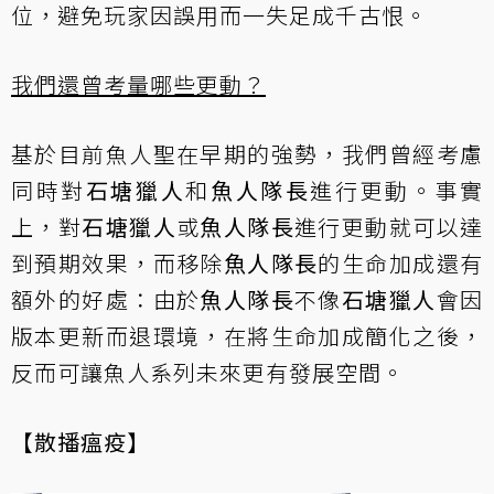
位，避免玩家因誤用而一失足成千古恨。
我們還曾考量哪些更動？
基於目前魚人聖在早期的強勢，我們曾經考慮
同時對
石塘獵人
和
魚人隊長
進行更動。事實
上，對
石塘獵人
或
魚人隊長
進行更動就可以達
到預期效果，而移除
魚人隊長
的生命加成還有
額外的好處：由於
魚人隊長
不像
石塘獵人
會因
版本更新而退環境，在將生命加成簡化之後，
反而可讓魚人系列未來更有發展空間。
【散播瘟疫】