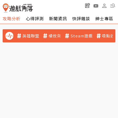
攻略分析
心得評測
新聞資訊
快評雜談
紳士專區
英雄聯盟
橘攸奈
Steam遊戲
吸點迷