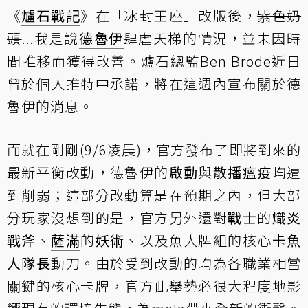
《
爐石戰記
》在「冰封王座」改版後，
紫色奶
頭
...我是說
德魯伊
肆虐天梯的情況，並未因時
間推移而獲得改善。
爐石總監Ben Brode近日
曾於個人推特中承諾
，將在這週內宣布關於德
魯伊的消息。
而就在剛剛(9/6凌晨)，官方發布了即將到來的
最新平衡改動，德魯伊的
啟動
與
散播瘟疫
均遭
到削弱；這部分改動算是在預期之內，但大部
分玩家沒想到的是，官方另外還對
戰士
的
熾炎
戰斧
、
薩滿
的
妖術
、以及魚人牌組的核心卡
魚
人隊長
動刀。由於受到改動的均為各職業相當
關鍵的核心卡牌，官方此舉勢必很大程度地影