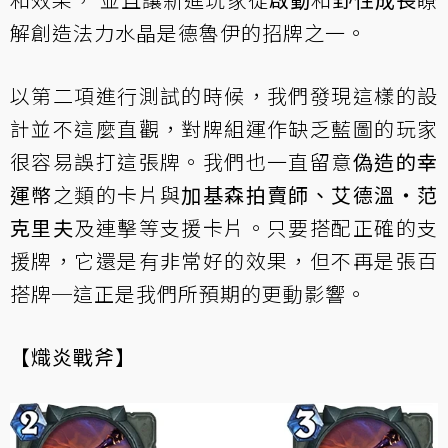
解創造法力水晶是德魯伊的招牌之一。
以第二項進行測試的時候，我們發現這樣的設
計並不這麼直觀，對牌組運作缺乏藍圖的玩家
很容易誤打這張牌。我們也一直留意
偽造的幸
運幣
之類的卡片與
加基森拍賣師、艾德溫‧范
克里夫
及連擊等支援卡片。只要搭配正確的支
援牌，它還是有非常好的效果，但不再是張百
搭牌─這正是我們所預期的更動影響。
【熾炎戰斧】