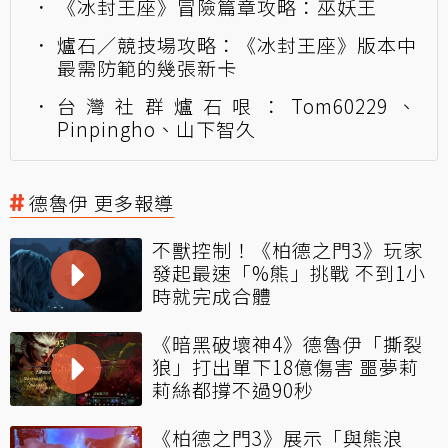
《冰封王座》冒險篇章攻略：巫妖王
爐石／競技場攻略：《冰封王座》版本中
最需防範的幾張新卡
台灣社群爐石哏：Tom60229、
Pinpingho、山下智久
德魯伊 更多報導
不獸控制！《柏德之門3》玩家
發起最速「%熊」挑戰 不到1小
時就完成合體
《暗黑破壞神4》德魯伊「撕裂
狼」打出單下18億傷害 噩夢莉
莉絲都撐不過90秒
《柏德之門3》展示「與熊浪