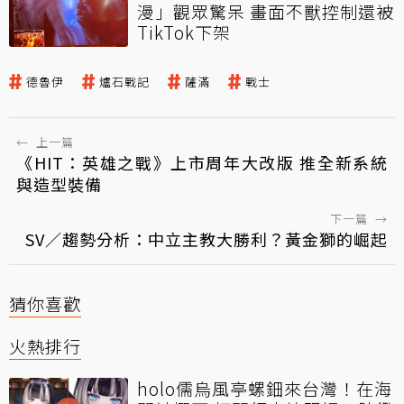
漫」觀眾驚呆 畫面不獸控制還被
TikTok下架
德魯伊
爐石戰記
薩滿
戰士
←
上一篇
《HIT：英雄之戰》上市周年大改版 推全新系統
與造型裝備
下一篇
→
SV／趨勢分析：中立主教大勝利？黃金獅的崛起
猜你喜歡
火熱排行
holo儒烏風亭螺鈿來台灣！在海