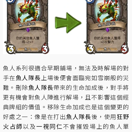
魚人系列很適合早期鋪場，無法及時解場的對
手在
魚人隊長
上場後便會面臨宛如雪崩般的災
難。刪除
魚人隊長
帶來的生命加成後，對手將
更有機會對魚人陣進行解場，且不影響這個經
典牌組的價值。移除生命加成也是這個變更的
好處之一：像是在打出
魚人隊長
後，使用
狂野
火占師
以及
一視同仁
不會摧毀場上的魚人單