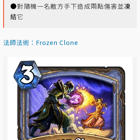
●對隨機一名敵方手下造成兩點傷害並
凍
結
它
法師法術：Frozen Clone