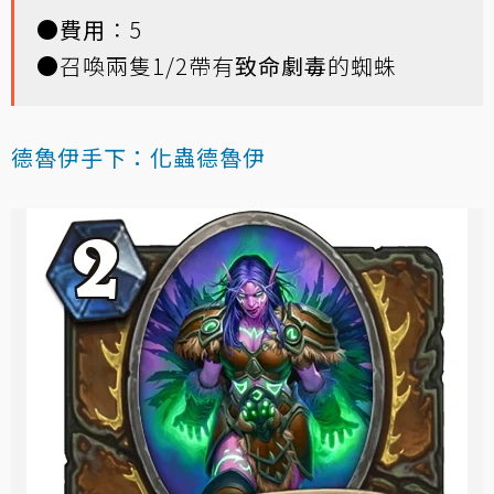
●
費用
：5
●召喚兩隻1/2帶有
致命劇毒
的蜘蛛
德魯伊手下：化蟲德魯伊