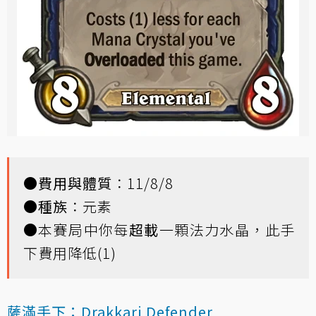
●
費用與體質
：11/8/8
●
種族
：元素
●本賽局中你每
超載
一顆法力水晶，此手
下費用降低(1)
薩滿手下：Drakkari Defender