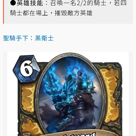
●
英雄技能
：召喚一名2/2的騎士，若四
騎士都在場上，摧毀敵方英雄
聖騎手下：黑衛士