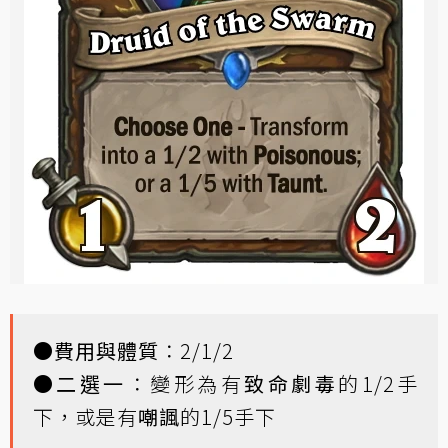
●
費用與體質
：2/1/2
●
二選一
：變形為有
致命劇毒
的1/2手
下，或是有
嘲諷
的1/5手下