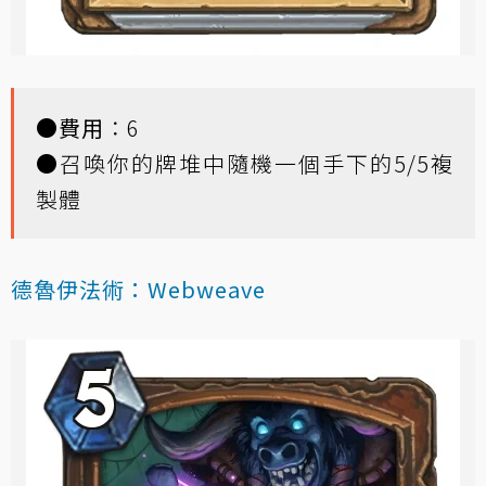
●
費用
：6
●召喚你的牌堆中隨機一個手下的5/5複
製體
德魯伊法術：Webweave