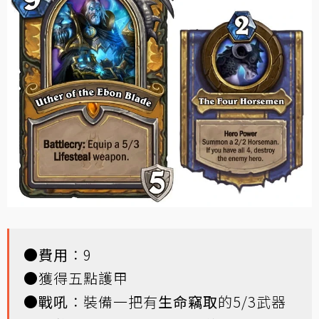
●
費用
：9
●獲得五點護甲
●
戰吼
：裝備一把有
生命竊取
的5/3武器