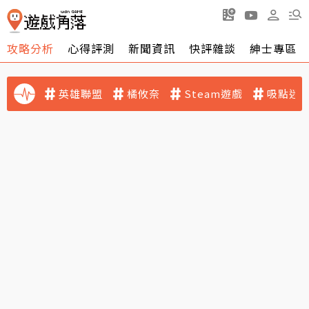
攻略分析
心得評測
新聞資訊
快評雜談
紳士專區
英雄聯盟
橘攸奈
Steam遊戲
吸點迷