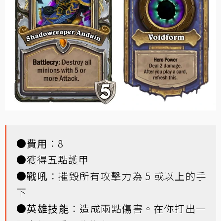
●
費用
：8
●獲得五點護甲
●
戰吼
：摧毀所有攻擊力為 5 或以上的手
下
●
英雄技能
：造成兩點傷害。在你打出一