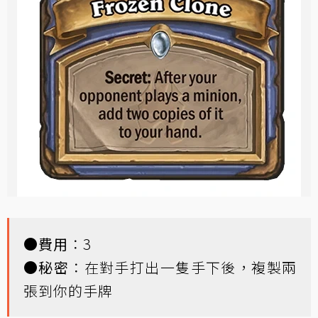
●
費用
：3
●
秘密
：在對手打出一隻手下後，複製兩
張到你的手牌