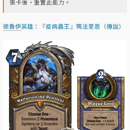
張卡後，重置此能力。
德魯伊
英雄：『疫病蟲王』瑪法里恩（傳說）