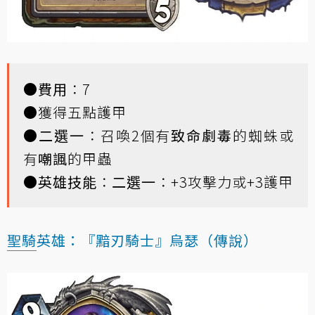
●
費用
：7
●獲得五點護甲
●
二選一
：召喚2個有
致命劇毒
的蜘蛛或
有
嘲諷
的甲蟲
●
英雄技能
：
二選一
：+3攻擊力或+3護甲
聖騎
英雄：『黯刃騎士』烏瑟（傳說）