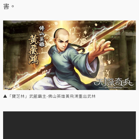
害。
▲「寶芝林」武館霸主-佛山英雄黃飛鴻重出武林