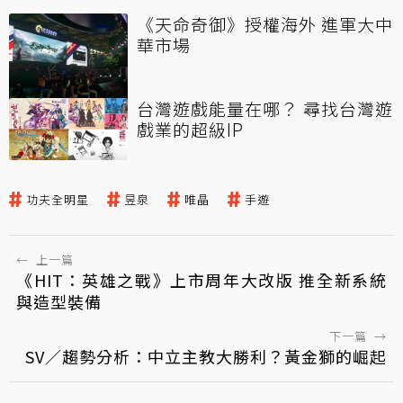
《天命奇御》授權海外 進軍大中
華市場
台灣遊戲能量在哪？ 尋找台灣遊
戲業的超級IP
功夫全明星
昱泉
唯晶
手遊
←
上一篇
《HIT：英雄之戰》上市周年大改版 推全新系統
與造型裝備
下一篇
→
SV／趨勢分析：中立主教大勝利？黃金獅的崛起