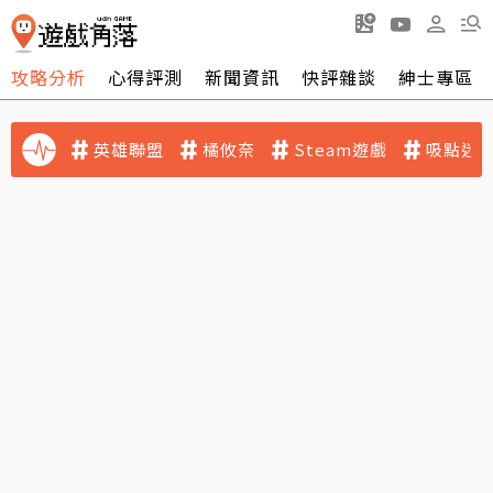
攻略分析
心得評測
新聞資訊
快評雜談
紳士專區
英雄聯盟
橘攸奈
Steam遊戲
吸點迷