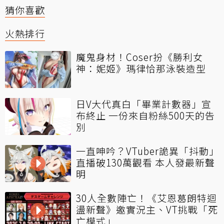
猜你喜歡
火熱排行
魔鬼身材！Coser扮《勝利女
神：妮姬》瑪律恰那泳裝造型
日V大代真白「畢業計數器」宣
布終止 一份來自粉絲500天的告
別
一直呻吟？VTuber詭異「抖動」
直播破130萬觀看 本人發最新聲
明
30人全數陣亡！《艾恩葛朗特迴
盪新聲》邀實況主、VT挑戰「死
亡模式」