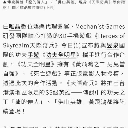
▲傳說英雄「龍的傳人」、「佛山英雄」現身《天際奇兵》等你踢
館！ 圖／唯晶數位提供(下同)
由
唯晶
數位娛樂代理營運、Mechanist Games
研發團隊精心打造的3D手機遊戲《Heroes of
Skyrealm天際奇兵》今日(1)宣布將與
昱泉
國
際的功夫
手遊
《
功夫全明星
》攜手進行合作企
劃，《功夫全明星》擁有《黃飛鴻之二 男兒當
自強》、《死亡遊戲》等正版電影人物授權，
透過此次的合作活動，《天際奇兵》將推出台
港澳地區限定的SS級英雄——傳說中的功夫之
王「龍的傳人」、「佛山英雄」黃飛鴻都將陸
續登場！