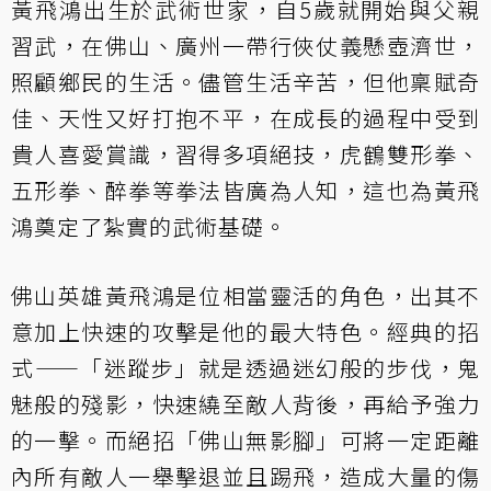
黃飛鴻出生於武術世家，自5歲就開始與父親
習武，在佛山、廣州一帶行俠仗義懸壺濟世，
照顧鄉民的生活。儘管生活辛苦，但他稟賦奇
佳、天性又好打抱不平，在成長的過程中受到
貴人喜愛賞識，習得多項絕技，虎鶴雙形拳、
五形拳、醉拳等拳法皆廣為人知，這也為黃飛
鴻奠定了紮實的武術基礎。
佛山英雄黃飛鴻是位相當靈活的角色，出其不
意加上快速的攻擊是他的最大特色。經典的招
式——「迷蹤步」就是透過迷幻般的步伐，鬼
魅般的殘影，快速繞至敵人背後，再給予強力
的一擊。而絕招「佛山無影腳」可將一定距離
內所有敵人一舉擊退並且踢飛，造成大量的傷