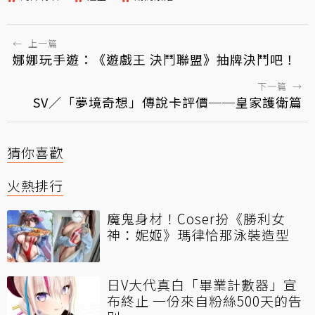
←
上一篇
娜娜玩手遊：《遊戲王 決鬥聯盟》抽牌決鬥吧！
下一篇
→
SV／「夢境奇想」傳說卡評價──皇家護衛篇
猜你喜歡
火熱排行
魔鬼身材！Coser扮《勝利女
神：妮姬》瑪律恰那泳裝造型
日V大代真白「畢業計數器」宣
布終止 一份來自粉絲500天的告