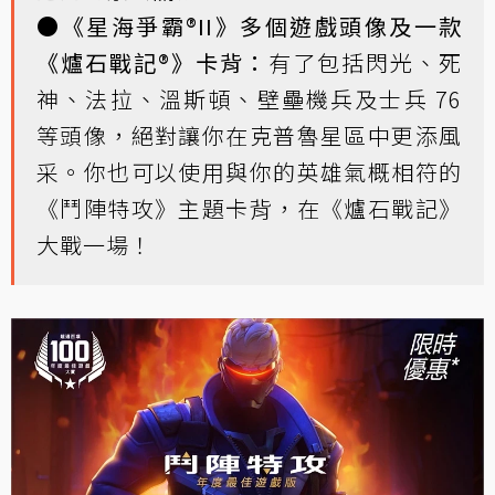
●
《星海爭霸®II》多個遊戲頭像及一款
《爐石戰記®》卡背：
有了包括閃光、死
神、法拉、溫斯頓、壁壘機兵及士兵 76
等頭像，絕對讓你在克普魯星區中更添風
采。你也可以使用與你的英雄氣概相符的
《鬥陣特攻》主題卡背，在《爐石戰記》
大戰一場！