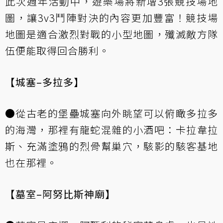
此次週年活動中，遊樂場將新增3張競技場地
圖，讓3v3鬥陣對決的內容更加豐富！競技場
地圖是適合激烈對戰的小型地圖，殲滅敵方隊
伍便能取得回合勝利。
【城塞–多拉多】
●從古老的堡壘城塞向外眺望可以俯瞰多拉多
的海灣，那裡有龍蛇混雜的小酒吧：卡拉韋拉
斯、充滿塗鴉的烈骨幫巢穴，駭影的駭客基地
也在那裡。
【墓室–阿努比斯神廟】