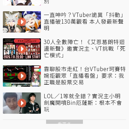
別
一直呻吟？VTuber詭異「抖動」
直播破130萬觀看 本人發最新聲
明
30人全數陣亡！《艾恩葛朗特迴
盪新聲》邀實況主、VT挑戰「死
亡模式」
靠聊股市走紅！台VTuber珂賽特
婉拒觀眾「直播看盤」要求：我
正職是股票交易
LOL／1等就全錯？實況主小明
劍魔開噴Bin厄薩斯：根本不會
玩
看更多