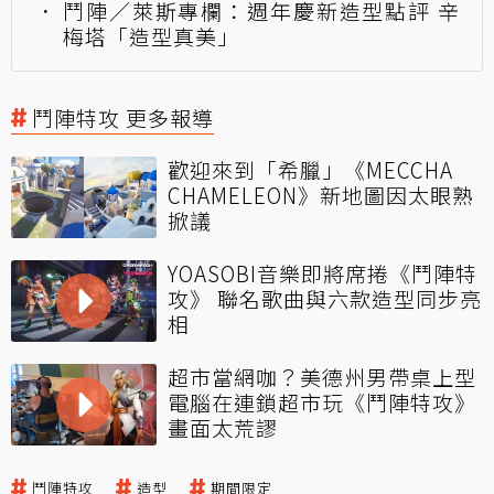
鬥陣／萊斯專欄：週年慶新造型點評 辛
梅塔「造型真美」
鬥陣特攻 更多報導
歡迎來到「希臘」《MECCHA
CHAMELEON》新地圖因太眼熟
掀議
YOASOBI音樂即將席捲《鬥陣特
攻》 聯名歌曲與六款造型同步亮
相
超市當網咖？美德州男帶桌上型
電腦在連鎖超市玩《鬥陣特攻》
畫面太荒謬
鬥陣特攻
造型
期間限定