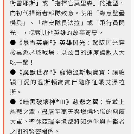
衛雷耶斯」或「指揮官莫里森」的造型，
向初代捍衛者部隊致意。使用「綠意壁壘
機兵」、「維安隊長法拉」或「飛行員閃
光」，探索其他英雄的故事背景。
●
《暴雪英霸®》英雄閃光：
駕馭閃光穿
梭萬象界域戰場，以炫目的速度讓敵人大
吃一驚！
●
《魔獸世界®》寵物溫斯頓寶寶：
讓聰
穎可愛的溫斯頓寶寶伴隨你征戰艾澤拉
斯。
●
《暗黑破壞神®III》慈悲之翼：
穿戴上
慈悲之翼，盡屠至高天與燃燒地獄的惡魔
大軍。聖休亞瑞全境都將知道你與捍衛者
之間的緊密關係。