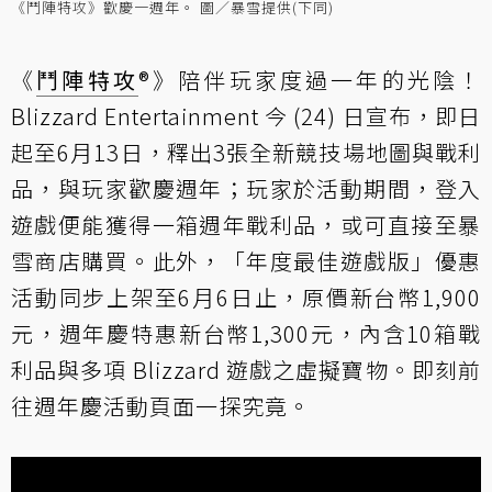
《鬥陣特攻》歡慶一週年。 圖／暴雪提供(下同)
《
鬥陣特攻
®》陪伴玩家度過一年的光陰！
Blizzard Entertainment 今 (24) 日宣布，即日
起至6月13日，釋出3張全新競技場地圖與戰利
品，與玩家歡慶週年；玩家於活動期間，登入
遊戲便能獲得一箱週年戰利品，或可直接至暴
雪商店購買。此外，「年度最佳遊戲版」優惠
活動
同步上架
至6月6日止，原價新台幣1,900
元，週年慶特惠新台幣1,300元，內含10箱戰
利品與多項 Blizzard 遊戲之虛擬寶物。即刻前
往
週年慶活動頁面
一探究竟。