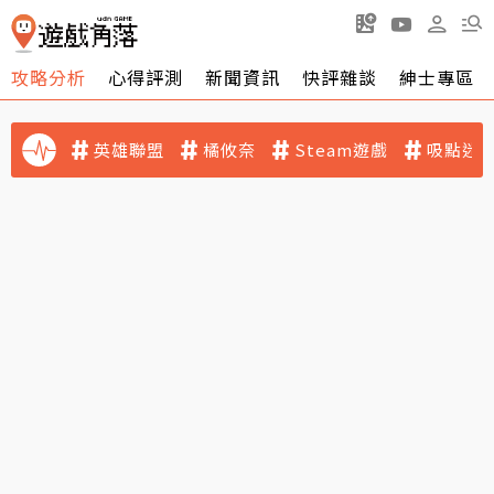
攻略分析
心得評測
新聞資訊
快評雜談
紳士專區
英雄聯盟
橘攸奈
Steam遊戲
吸點迷