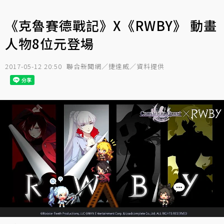
《克魯賽德戰記》X《RWBY》 動畫
人物8位元登場
2017-05-12 20:50
聯合新聞網／捷達威／資料提供