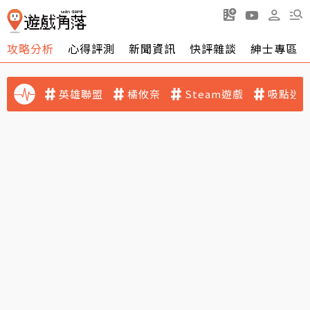
攻略分析
心得評測
新聞資訊
快評雜談
紳士專區
英雄聯盟
橘攸奈
Steam遊戲
吸點迷