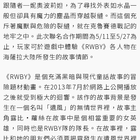
跟隨者─妮奧波莉妲，為了尋找外表如水晶一
般但卻具有魔力的塵晶而穿越裂縫。而這個充
斥著魔獸與危險的裂縫，就在克魯賽德戰記的
地牢之中。此次聯名合作期間為5/11至5/27為
止，玩家可於遊戲中體驗《RWBY》各人物在
海薩拉大陸所發生的故事情節。
《RWBY》是個充滿黑暗與現代童話故事的冒
險題材動畫。在2013年7月於網路上公開播放
之後就受到極大的迴響。該作的故事背景是發
生在一個名叫「遺風」的無情世界裡，故事主
角露比•蘿絲在故事中是個相當重要的女英
雄，同時也是RWBY隊的隊長。在故事裡，露
比和她的朋友們必須要揭露發生在遺風世界裡