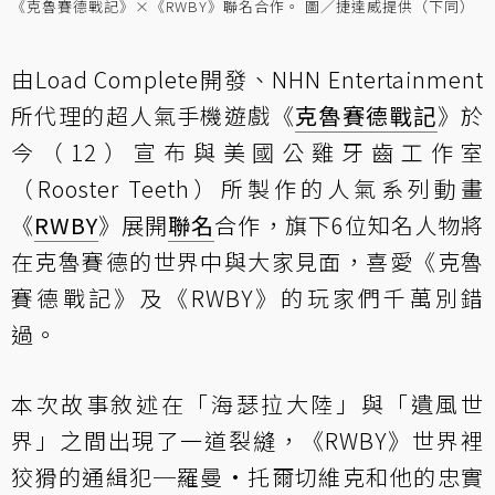
《克魯賽德戰記》×《RWBY》聯名合作。 圖／捷達威提供（下同）
由Load Complete開發、NHN Entertainment
所代理的超人氣手機遊戲《
克魯賽德戰記
》於
今（12）宣布與美國公雞牙齒工作室
（Rooster Teeth）所製作的人氣系列動畫
《
RWBY
》展開
聯名
合作，旗下6位知名人物將
在克魯賽德的世界中與大家見面，喜愛《克魯
賽德戰記》及《RWBY》的玩家們千萬別錯
過。
本次故事敘述在「海瑟拉大陸」與「遺風世
界」之間出現了一道裂縫，《RWBY》世界裡
狡猾的通緝犯─羅曼•托爾切維克和他的忠實