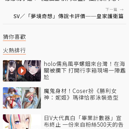
下一篇
→
SV／「夢境奇想」傳說卡評價──皇家護衛篇
猜你喜歡
火熱排行
holo儒烏風亭螺鈿來台灣！在海
關被攔下 打開行李箱現場一陣尷
尬
魔鬼身材！Coser扮《勝利女
神：妮姬》瑪律恰那泳裝造型
日V大代真白「畢業計數器」宣
布終止 一份來自粉絲500天的告