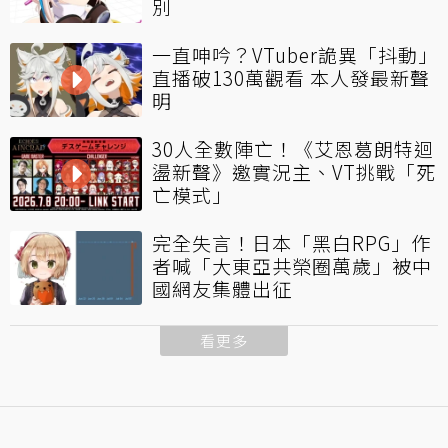
別
一直呻吟？VTuber詭異「抖動」
直播破130萬觀看 本人發最新聲
明
30人全數陣亡！《艾恩葛朗特迴
盪新聲》邀實況主、VT挑戰「死
亡模式」
完全失言！日本「黑白RPG」作
者喊「大東亞共榮圈萬歲」被中
國網友集體出征
看更多