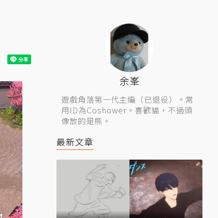
余峯
遊戲角落第一代主編（已退役）。常
用ID為Coshower。喜歡貓，不過頭
像放的是熊。
最新文章