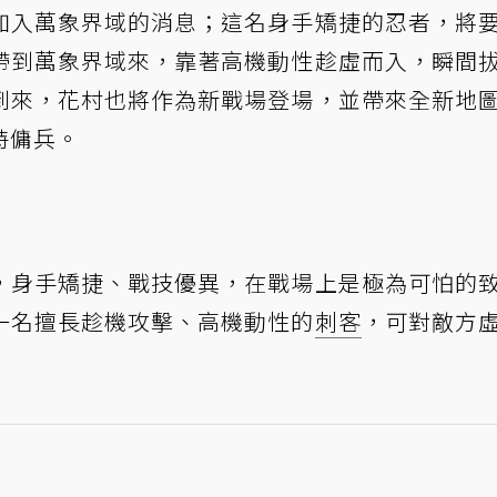
加入萬象界域的消息；這名身手矯捷的忍者，將
帶到萬象界域來，靠著高機動性趁虛而入，瞬間
到來，花村也將作為新戰場登場，並帶來全新地
特傭兵。
，身手矯捷、戰技優異，在戰場上是極為可怕的
一名擅長趁機攻擊、高機動性的
刺客
，可對敵方