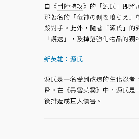
自《
鬥陣特攻
》的「源氏」即將
那著名的「竜神の剣を喰らえ」
殺對手。此外，隨著「源氏」的
「護送」，及掉落強化物品的獨
新英雄：源氏
源氏是一名受到改造的生化忍者
脅。在《暴雪英霸》中，源氏是
後排造成巨大傷害。