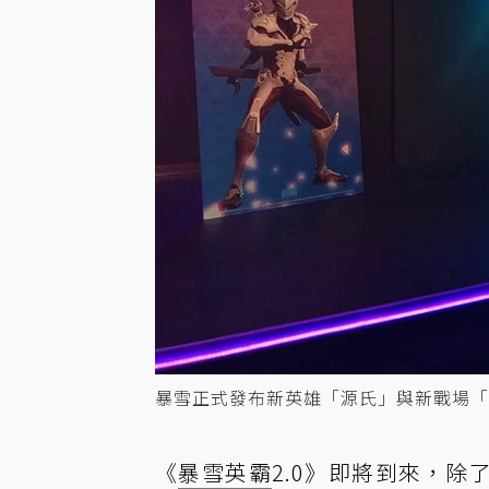
暴雪正式發布新英雄「源氏」與新戰場「
《
暴雪英霸
2.0》即將到來，