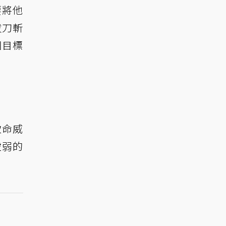
要將他
拔刀斬
圖目標
致命威
虛弱的