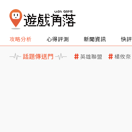
攻略分析
心得評測
新聞資訊
快評
話題傳送門
英雄聯盟
橘攸奈