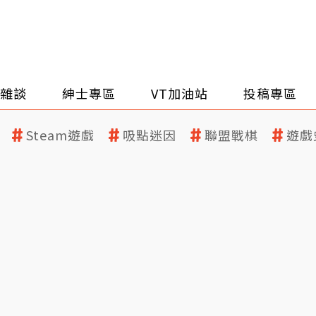
雜談
紳士專區
VT加油站
投稿專區
Steam遊戲
吸點迷因
聯盟戰棋
遊戲