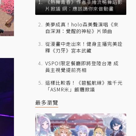
《熱舞青春》作者手繪流暢舞蹈影
片掀議 網：應該請你來做動畫
美夢成真！holo森美聲演唱《來
自深淵：覺醒的神秘》片頭曲
從漫畫中走出來！健身主播完美詮
釋《刃牙》宮本武藏
VSPO!限定餐廳即將登陸台港 成
員主視覺提前亮相
這樣比較香！《碧藍航線》推千元
「ASMR米」飯糰掀議
最多瀏覽