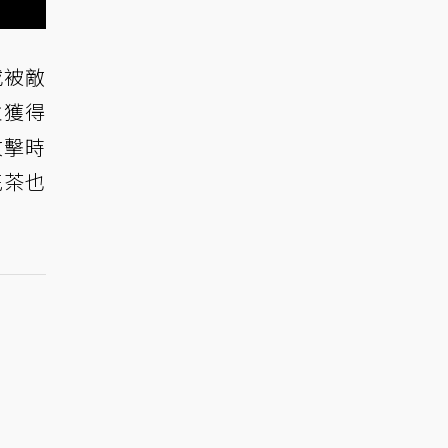
或被敵
並獲得
攻擊時
花茶也