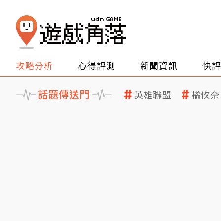
攻略分析
心得評測
新聞資訊
快評
話題傳送門
英雄聯盟
橘攸奈