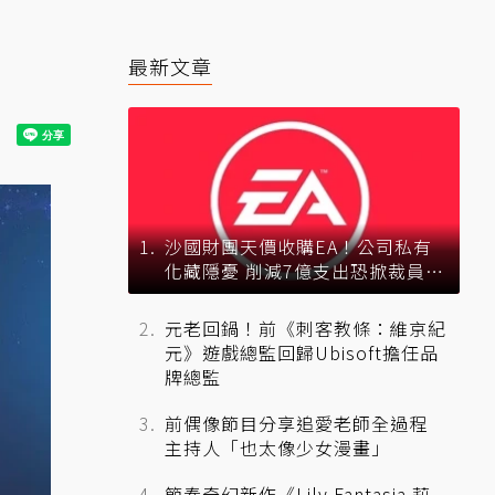
最新文章
沙國財團天價收購EA！公司私有
化藏隱憂 削減7億支出恐掀裁員風
暴？
元老回鍋！前《刺客教條：維京紀
元》遊戲總監回歸Ubisoft擔任品
牌總監
前偶像節目分享追愛老師全過程
主持人「也太像少女漫畫」
節奏奇幻新作《Lily Fantasia 莉