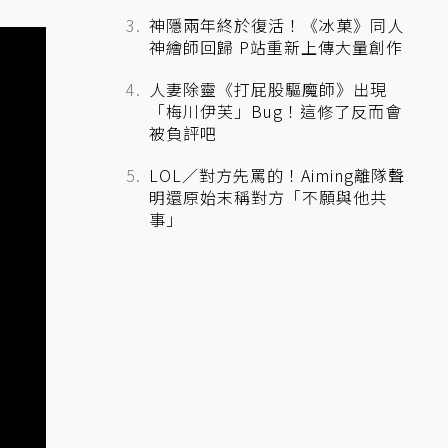
神隱兩年終於復活！《冰菓》同人
神繪師回歸 P站重新上傳大量創作
人妻除靈《打屁股驅魔師》出現
「梅川伊芙」Bug！這修了反而會
被負評吧
LOL／對方先罵的！Aiming離隊聲
明還原始末稱對方「不願與他共
事」