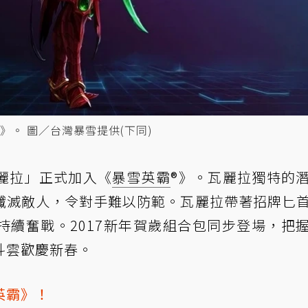
。 圖／台灣暴雪提供(下同)
麗拉」正式加入《
暴雪英霸
®》。瓦麗拉獨特的
殲滅敵人，令對手難以防範。瓦麗拉帶著招牌匕
持續奮戰。2017新年賀歲組合包同步登場，把
斗雲歡慶新春。
英霸》！