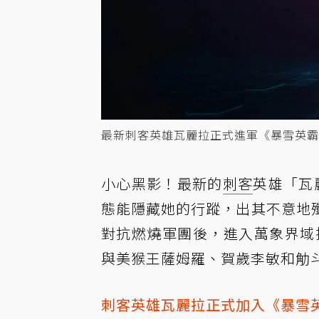
最新刺客英雄瓦麗拉正式進軍《暴雪英霸》
小心黑影！最新的
刺客
英雄「瓦
態能隱藏她的行蹤，出其不意地
對抗燃燒軍團後，進入萬象界域
與美猴王薩姆羅、賀歲李敏和觔
刺客英雄瓦麗拉正式加入《暴雪