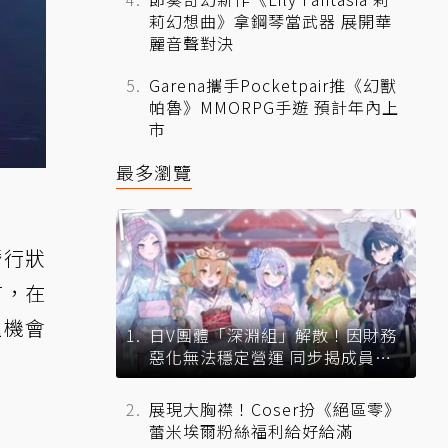
莉幻想曲》拿鋼琴當武器 展開華
麗音聲對決
Garena攜手Pocketpair推《幻獸
帕魯》MMORPG手遊 預計年內上
市
最多瀏覽
潛行狀
首，在
握機會
日V團體「深淵組」解散！因財務
惡化無法穩定營運 同步揭成員未
來去向
展現大胸襟！Coser扮《絕區零》
蕾米埃爾粉絲福利給好給滿