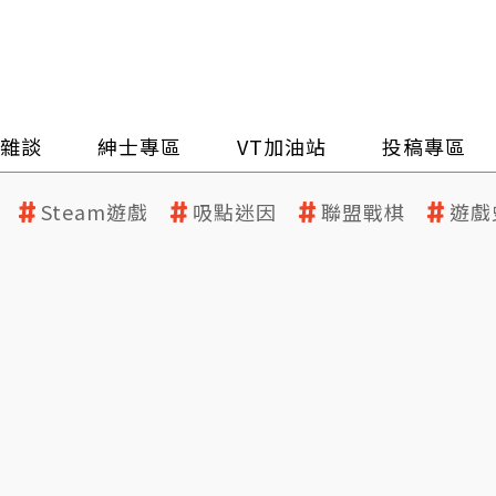
雜談
紳士專區
VT加油站
投稿專區
Steam遊戲
吸點迷因
聯盟戰棋
遊戲